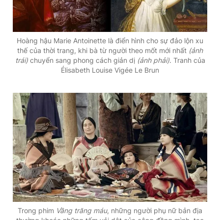
Hoàng hậu Marie Antoinette là điển hình cho sự đảo lộn xu
thế của thời trang, khi bà từ người theo mốt mới nhất
(ảnh
trái)
chuyển sang phong cách giản dị
(ảnh phải)
. Tranh của
Élisabeth Louise Vigée Le Brun
Trong phim
Vầng trăng máu
, những người phụ nữ bản địa