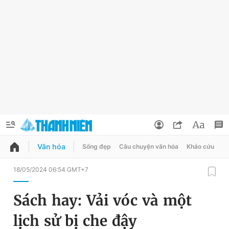
Văn hóa
Sống đẹp
Câu chuyện văn hóa
Khảo cứu
X
QUẢNG CÁO
ĐẶT BÁO
18/05/2024 06:54 GMT+7
Thông tin tài khoản
Sách hay: Vải vóc và một
Đổi mật khẩu
Chuyên mục
lịch sử bị che đậy
Tin đã lưu