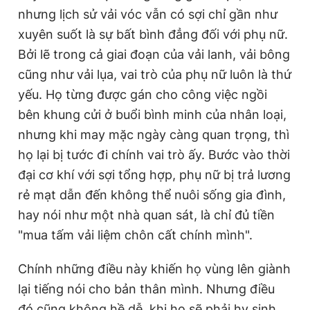
nhưng lịch sử vải vóc vẫn có sợi chỉ gần như
xuyên suốt là sự bất bình đẳng đối với phụ nữ.
Bởi lẽ trong cả giai đoạn của vải lanh, vải bông
cũng như vải lụa, vai trò của phụ nữ luôn là thứ
yếu. Họ từng được gán cho công việc ngồi
bên khung cửi ở buổi bình minh của nhân loại,
nhưng khi may mặc ngày càng quan trọng, thì
họ lại bị tước đi chính vai trò ấy. Bước vào thời
đại cơ khí với sợi tổng hợp, phụ nữ bị trả lương
rẻ mạt dẫn đến không thể nuôi sống gia đình,
hay nói như một nhà quan sát, là chỉ đủ tiền
"mua tấm vải liệm chôn cất chính mình".
Chính những điều này khiến họ vùng lên giành
lại tiếng nói cho bản thân mình. Nhưng điều
đó cũng không hề dễ, khi họ sẽ phải hy sinh