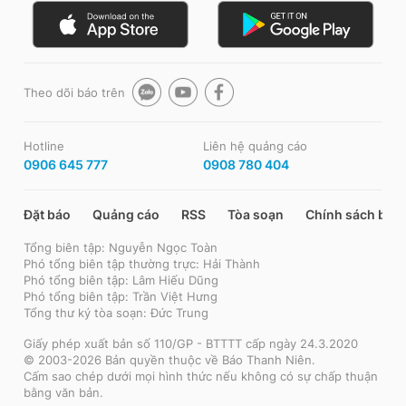
Theo dõi báo trên
Hotline
Liên hệ quảng cáo
0906 645 777
0908 780 404
Đặt báo
Quảng cáo
RSS
Tòa soạn
Chính sách bảo
Tổng biên tập: Nguyễn Ngọc Toàn
Phó tổng biên tập thường trực: Hải Thành
Phó tổng biên tập: Lâm Hiếu Dũng
Phó tổng biên tập: Trần Việt Hưng
Tổng thư ký tòa soạn: Đức Trung
Giấy phép xuất bản số 110/GP - BTTTT cấp ngày 24.3.2020
© 2003-2026 Bản quyền thuộc về Báo Thanh Niên.
Cấm sao chép dưới mọi hình thức nếu không có sự chấp thuận
bằng văn bản.