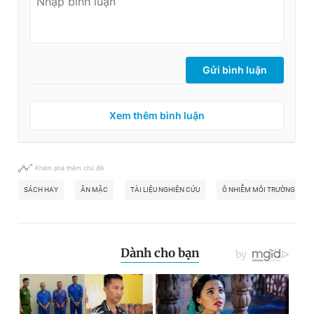
Gửi bình luận
Xem thêm bình luận
Khám phá thêm chủ đề
SÁCH HAY
ĂN MẶC
TÀI LIỆU NGHIÊN CỨU
Ô NHIỄM MÔI TRƯỜNG