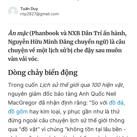
Chuyên mục khác
Tuấn Duy
Tin đã xem
ntp2827@gmail.com
Chào ngày mới
Tin 24h
Đăng xuất
Ăn mặc
(Phanbook và NXB Dân Trí ấn hành,
Tin thị trường
Tin 360
Nguyễn Hữu Minh Đăng chuyển ngữ) là câu
chuyện về một lịch sử bị che đậy sau muôn
Video
Magazine
vàn vải vóc.
Dòng chảy biến động
Sản phẩm khác
Trong cuốn
Lịch sử thế giới qua 100 hiện vật
,
Tiện ích
Bạn cần biết
nguyên giám đốc bảo tàng Anh Quốc Neil
MacGregor đã nhận định rằng: "So với
đồ đá,
đồ gốm
hay kim loại, y phục gần như là thứ
Thông tin tòa soạn
Liên hệ quảng cáo
đứng ngoài câu chuyện lịch sử thế giới thông
qua "đồ vật" vì chúng "không tồn tại lâu bền -