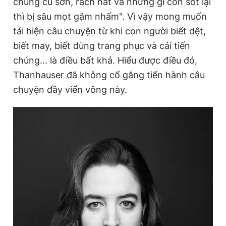
chúng cũ sờn, rách nát và những gì còn sót lại
thì bị sâu mọt gặm nhấm". Vì vậy mong muốn
tái hiện câu chuyện từ khi con người biết dệt,
Đọc Thanh Niên trên điện thoại
biết may, biết dùng trang phục và cải tiến
chúng... là điều bất khả. Hiểu được điều đó,
Thanhauser đã không cố gắng tiến hành câu
chuyện đầy viển vông này.
Theo dõi báo trên
Hotline
Liên hệ quảng cáo
0906 645 777
0908 780 404
Đặt báo
Quảng cáo
RSS
Tòa soạn
Chính sách bảo
Tổng biên tập: Nguyễn Ngọc Toàn
Phó tổng biên tập thường trực: Hải Thành
Phó tổng biên tập: Lâm Hiếu Dũng
Phó tổng biên tập: Trần Việt Hưng
Tổng thư ký tòa soạn: Đức Trung