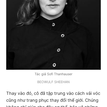
Giấy phép xuất bản số 110/GP - BTTTT cấp ngày 24.3.2020
© 2003-2026 Bản quyền thuộc về Báo Thanh Niên. Cấm sao
chép dưới mọi hình thức nếu không có sự chấp thuận bằng văn
bản. Phát triển bởi ePi Technologies, JSC.
Tác giả Sofi Thanhauser
BEOWULF SHEEHAN
Thay vào đó, cô đã tập trung vào cách vải vóc
cũng như trang phục thay đổi thế giới. Chúng