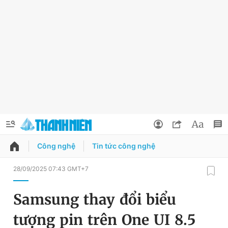
Công nghệ
Tin tức công nghệ
QUẢNG CÁO
ĐẶT BÁO
28/09/2025 07:43 GMT+7
Thông tin tài khoản
Samsung thay đổi biểu
Đổi mật khẩu
Chuyên mục
tượng pin trên One UI 8.5
Tin đã lưu