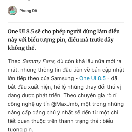
Chuyên mục khác
Phong Đỗ
Tin đã xem
Chào ngày mới
Tin 24h
Đăng xuất
One UI 8.5 sẽ cho phép người dùng làm điều
Tin thị trường
Tin 360
này với biểu tượng pin, điều mà trước đây
không thể.
Video
Magazine
Theo
Sammy Fans
, dù còn khá lâu nữa mới ra
mắt, những thông tin đầu tiên về bản cập nhật
lớn tiếp theo của Samsung -
One UI 8.5
- đã
Sản phẩm khác
bắt đầu xuất hiện, hé lộ những thay đổi thú vị
Tiện ích
Bạn cần biết
đang được phát triển. Theo chuyên gia rò rỉ
công nghệ uy tín @MaxJmb, một trong những
Thông tin tòa soạn
Liên hệ quảng cáo
nâng cấp đáng chú ý nhất sẽ đến từ một chi
tiết quen thuộc trên thanh trạng thái: biểu
tượng pin.