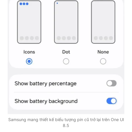
Giấy phép xuất bản số 110/GP - BTTTT cấp ngày 24.3.2020
© 2003-2026 Bản quyền thuộc về Báo Thanh Niên. Cấm sao
chép dưới mọi hình thức nếu không có sự chấp thuận bằng văn
bản. Phát triển bởi ePi Technologies, JSC.
Samsung mang thiết kế biểu tượng pin cũ trở lại trên One UI
8.5