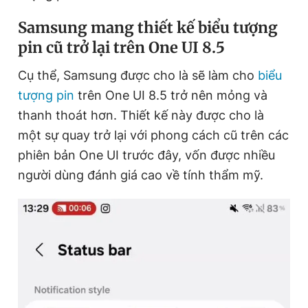
Samsung mang thiết kế biểu tượng
pin cũ trở lại trên One UI 8.5
Đọc Thanh Niên trên điện thoại
Cụ thể, Samsung được cho là sẽ làm cho
biểu
tượng pin
trên One UI 8.5 trở nên mỏng và
thanh thoát hơn. Thiết kế này được cho là
Theo dõi báo trên
một sự quay trở lại với phong cách cũ trên các
phiên bản One UI trước đây, vốn được nhiều
Hotline
Liên hệ quảng cáo
người dùng đánh giá cao về tính thẩm mỹ.
0906 645 777
0908 780 404
Đặt báo
Quảng cáo
RSS
Tòa soạn
Chính sách bảo
Tổng biên tập: Nguyễn Ngọc Toàn
Phó tổng biên tập thường trực: Hải Thành
Phó tổng biên tập: Lâm Hiếu Dũng
Phó tổng biên tập: Trần Việt Hưng
Tổng thư ký tòa soạn: Đức Trung