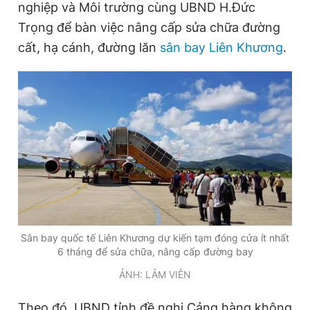
nghiệp và Môi trường cùng UBND H.Đức
Trọng để bàn việc nâng cấp sửa chữa đường
cất, hạ cánh, đường lăn
sân bay Liên Khương
.
Đọc Thanh Niên trên điện thoại
Theo dõi báo trên
Hotline
Liên hệ quảng cáo
0906 645 777
0908 780 404
Đặt báo
Quảng cáo
RSS
Tòa soạn
Chính sách bảo
Sân bay quốc tế Liên Khương dự kiến tạm đóng cửa ít nhất
Tổng biên tập: Nguyễn Ngọc Toàn
6 tháng để sửa chữa, nâng cấp đường bay
Phó tổng biên tập thường trực: Hải Thành
ẢNH: LÂM VIÊN
Phó tổng biên tập: Lâm Hiếu Dũng
Phó tổng biên tập: Trần Việt Hưng
Tổng thư ký tòa soạn: Đức Trung
Theo đó, UBND tỉnh đề nghị Cảng hàng không