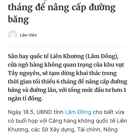
tháng để nâng cấp đường
Chuyên mục khác
Tin đã xem
băng
Chào ngày mới
Tin 24h
Đăng xuất
Lâm Viên
Tin thị trường
Tin 360
Sân bay quốc tế Liên Khương (Lâm Đồng),
Video
Magazine
cửa ngõ hàng không quan trọng của khu vực
Tây nguyên, sẽ tạm dừng khai thác trong
Sản phẩm khác
thời gian tối thiểu 6 tháng để nâng cấp đường
băng và đường lăn, với tổng mức đầu tư hơn 1
Tiện ích
Bạn cần biết
ngàn tỉ đồng.
Thông tin tòa soạn
Liên hệ quảng cáo
Ngày 18.5, UBND tỉnh
Lâm Đồng
cho biết vừa
có buổi họp với Cảng hàng không quốc tế Liên
Khương, các Sở Xây dựng, Tài chính, Nông