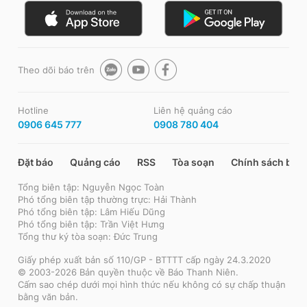
Theo dõi báo trên
Hotline
Liên hệ quảng cáo
0906 645 777
0908 780 404
Đặt báo
Quảng cáo
RSS
Tòa soạn
Chính sách bảo
Tổng biên tập: Nguyễn Ngọc Toàn
Phó tổng biên tập thường trực: Hải Thành
Phó tổng biên tập: Lâm Hiếu Dũng
Phó tổng biên tập: Trần Việt Hưng
Tổng thư ký tòa soạn: Đức Trung
Giấy phép xuất bản số 110/GP - BTTTT cấp ngày 24.3.2020
© 2003-2026 Bản quyền thuộc về Báo Thanh Niên.
Cấm sao chép dưới mọi hình thức nếu không có sự chấp thuận
bằng văn bản.