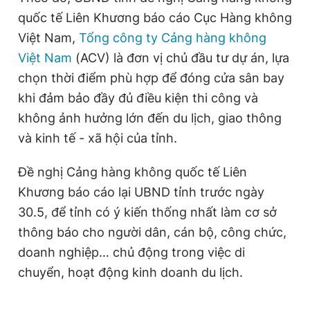
Giấy phép xuất bản số 110/GP - BTTTT cấp ngày 24.3.2020
quốc tế Liên Khương báo cáo Cục Hàng không
© 2003-2026 Bản quyền thuộc về Báo Thanh Niên. Cấm sao
Việt Nam,
Tổng công ty Cảng hàng không
chép dưới mọi hình thức nếu không có sự chấp thuận bằng văn
bản. Phát triển bởi ePi Technologies, JSC.
Việt Nam
(ACV) là đơn vị chủ đầu tư dự án, lựa
chọn thời điểm phù hợp để đóng cửa sân bay
khi đảm bảo đầy đủ điều kiện thi công và
không ảnh hưởng lớn đến du lịch, giao thông
và kinh tế - xã hội của tỉnh.
Đề nghị Cảng hàng không quốc tế Liên
Khương báo cáo lại UBND tỉnh trước ngày
30.5, để tỉnh có ý kiến thống nhất làm cơ sở
thông báo cho người dân, cán bộ, công chức,
doanh nghiệp… chủ động trong việc di
chuyển, hoạt động kinh doanh du lịch.