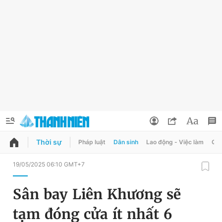
Thời sự
Pháp luật
Dân sinh
Lao động - Việc làm
Quy
QUẢNG CÁO
ĐẶT BÁO
19/05/2025 06:10 GMT+7
Thông tin tài khoản
Sân bay Liên Khương sẽ
Đổi mật khẩu
Chuyên mục
tạm đóng cửa ít nhất 6
Tin đã lưu