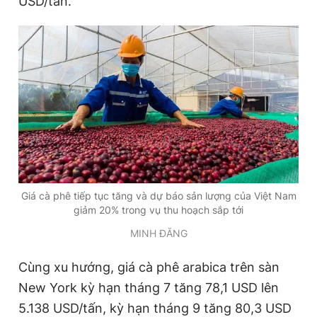
USD/tấn.
Đọc Thanh Niên trên điện thoại
Theo dõi báo trên
Hotline
Liên hệ quảng cáo
0906 645 777
0908 780 404
Giá cà phê tiếp tục tăng và dự báo sản lượng của Việt Nam
giảm 20% trong vụ thu hoạch sắp tới
Đặt báo
Quảng cáo
RSS
Tòa soạn
Chính sách bảo
MINH ĐĂNG
Tổng biên tập: Nguyễn Ngọc Toàn
Cùng xu hướng, giá cà phê arabica trên sàn
Phó tổng biên tập thường trực: Hải Thành
Phó tổng biên tập: Lâm Hiếu Dũng
New York kỳ hạn tháng 7 tăng 78,1 USD lên
Phó tổng biên tập: Trần Việt Hưng
5.138 USD/tấn, kỳ hạn tháng 9 tăng 80,3 USD
Tổng thư ký tòa soạn: Đức Trung