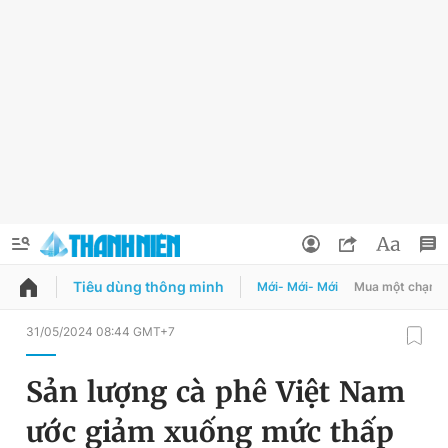
Tiêu dùng thông minh
Mới- Mới- Mới
Mua một chạm
QUẢNG CÁO
ĐẶT BÁO
31/05/2024 08:44 GMT+7
Thông tin tài khoản
Sản lượng cà phê Việt Nam
Đổi mật khẩu
Chuyên mục
ước giảm xuống mức thấp
Tin đã lưu