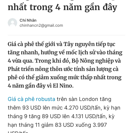
nhất trong 4 năm gần đây
Chuyên mục khác
Tin đã xem
Chào ngày mới
Tin 24h
Chí Nhân
chinhancn2@gmail.com
Đăng xuất
Tin thị trường
Tin 360
Giá cà phê thế giới và Tây nguyên tiếp tục
tăng nhanh, hướng về mốc lịch sử vào tháng
Video
Magazine
4 vừa qua. Trong khi đó, Bộ Nông nghiệp và
Phát triển nông thôn ước tính sản lượng cà
phê có thể giảm xuống mức thấp nhất trong
Sản phẩm khác
4 năm gần đây vì El Nino.
Tiện ích
Bạn cần biết
Giá cà phê robusta
trên sàn London tăng
thêm 93 USD lên mức 4.270 USD/tấn, kỳ hạn
Thông tin tòa soạn
Liên hệ quảng cáo
tháng 9 tăng 89 USD lên 4.131 USD/tấn, kỳ
hạn tháng 11 giảm 83 USD xuống 3.997