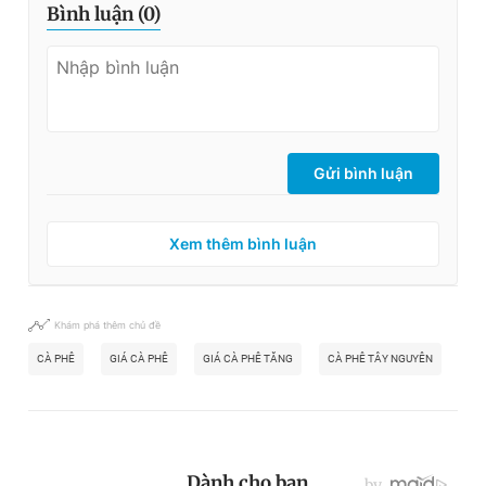
Bình luận (
0
)
Gửi bình luận
Xem thêm bình luận
Khám phá thêm chủ đề
CÀ PHÊ
GIÁ CÀ PHÊ
GIÁ CÀ PHÊ TĂNG
CÀ PHÊ TÂY NGUYÊN
CÀ