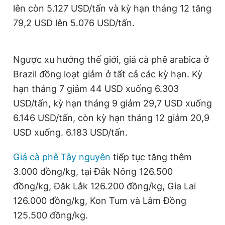
lên còn 5.127 USD/tấn và kỳ hạn tháng 12 tăng
Giấy phép xuất bản số 110/GP - BTTTT cấp ngày 24.3.2020
© 2003-2026 Bản quyền thuộc về Báo Thanh Niên. Cấm sao
79,2 USD lên 5.076 USD/tấn.
chép dưới mọi hình thức nếu không có sự chấp thuận bằng văn
bản. Phát triển bởi ePi Technologies, JSC.
Ngược xu hướng thế giới, giá cà phê arabica ở
Brazil đồng loạt giảm ở tất cả các kỳ hạn. Kỳ
hạn tháng 7 giảm 44 USD xuống 6.303
USD/tấn, kỳ hạn tháng 9 giảm 29,7 USD xuống
6.146 USD/tấn, còn kỳ hạn tháng 12 giảm 20,9
USD xuống. 6.183 USD/tấn.
Giá cà phê Tây nguyên
tiếp tục tăng thêm
3.000 đồng/kg, tại Đắk Nông 126.500
đồng/kg, Đắk Lắk 126.200 đồng/kg, Gia Lai
126.000 đồng/kg, Kon Tum và Lâm Đồng
125.500 đồng/kg.