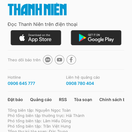
Đọc Thanh Niên trên điện thoại
Theo dõi báo trên
Hotline
Liên hệ quảng cáo
0906 645 777
0908 780 404
Đặt báo
Quảng cáo
RSS
Tòa soạn
Chính sách bảo
Tổng biên tập: Nguyễn Ngọc Toàn
Phó tổng biên tập thường trực: Hải Thành
Phó tổng biên tập: Lâm Hiếu Dũng
Phó tổng biên tập: Trần Việt Hưng
Tổng thư ký tòa soạn: Đức Trung