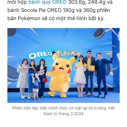
mỗi hộp
bánh quy OREO
303.6g, 248.4g và
Giấy phép xuất bản số 110/GP - BTTTT cấp ngày 24.3.2020
bánh Socola Pie OREO 180g và 360g phiên
© 2003-2026 Bản quyền thuộc về Báo Thanh Niên. Cấm sao
chép dưới mọi hình thức nếu không có sự chấp thuận bằng văn
bản Pokémon sẽ có một thẻ hình bất kỳ.
bản. Phát triển bởi ePi Technologies, JSC.
Phiên bản đặc biệt chính thức có mặt tại thị trường Việt
Nam từ tháng 2.2024