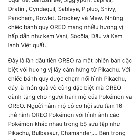
Dratini, Cyndaquil, Sableye, Piplup, Snivy,
Pancham, Rowlet, Grookey và Mew. Những
Đọc Thanh Niên trên điện thoại
chiếc bánh quy OREO mang nhiều hương vị
hấp dẫn như kem Vani, Sôcôla, Dâu và Kem
lạnh Việt quất.
Theo dõi báo trên
Đây là lần đầu tiên OREO ra mắt phiên bản đặc
biệt với hương vị lấy cảm hứng từ Pikachu. Với
chiếc bánh quy được chạm nổi hình Pikachu,
Hotline
Liên hệ quảng cáo
0906 645 777
0908 780 404
đây là món quà vô cùng đặc biệt mà OREO
dành tặng cho người hâm mộ của Pokémon và
Đặt báo
Quảng cáo
RSS
Tòa soạn
Chính sách bảo
OREO. Người hâm mộ có cơ hội sưu tầm 16
Tổng biên tập: Nguyễn Ngọc Toàn
thẻ hình OREO Pokémon với hình ảnh các
Phó tổng biên tập thường trực: Hải Thành
Pokémon khác nhau trong bộ sưu tập như
Phó tổng biên tập: Lâm Hiếu Dũng
Phó tổng biên tập: Trần Việt Hưng
Pikachu, Bulbasaur, Chamander,... Bên trong
Tổng thư ký tòa soạn: Đức Trung