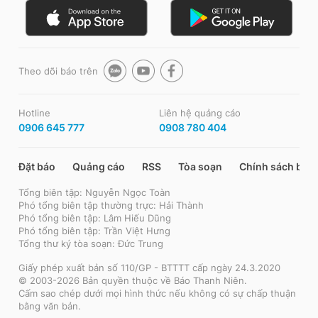
Theo dõi báo trên
Hotline
Liên hệ quảng cáo
0906 645 777
0908 780 404
Đặt báo
Quảng cáo
RSS
Tòa soạn
Chính sách bảo
Tổng biên tập: Nguyễn Ngọc Toàn
Phó tổng biên tập thường trực: Hải Thành
Phó tổng biên tập: Lâm Hiếu Dũng
Phó tổng biên tập: Trần Việt Hưng
Tổng thư ký tòa soạn: Đức Trung
Giấy phép xuất bản số 110/GP - BTTTT cấp ngày 24.3.2020
© 2003-2026 Bản quyền thuộc về Báo Thanh Niên.
Cấm sao chép dưới mọi hình thức nếu không có sự chấp thuận
bằng văn bản.