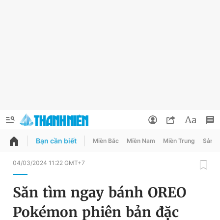
Bạn cần biết
Miền Bắc
Miền Nam
Miền Trung
Sản 
QUẢNG CÁO
ĐẶT BÁO
04/03/2024 11:22 GMT+7
Thông tin tài khoản
Săn tìm ngay bánh OREO
Đổi mật khẩu
Chuyên mục
Pokémon phiên bản đặc
Tin đã lưu