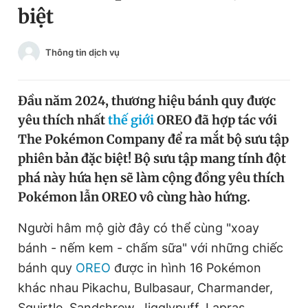
biệt
Chuyên mục khác
Tin đã xem
Chào ngày mới
Tin 24h
Thông tin dịch vụ
Đăng xuất
Tin thị trường
Tin 360
Đầu năm 2024, thương hiệu bánh quy được
yêu thích nhất
thế giới
OREO đã hợp tác với
Video
Magazine
The Pokémon Company để ra mắt bộ sưu tập
phiên bản đặc biệt! Bộ sưu tập mang tính đột
phá này hứa hẹn sẽ làm cộng đồng yêu thích
Sản phẩm khác
Pokémon lẫn OREO vô cùng hào hứng.
Tiện ích
Bạn cần biết
Người hâm mộ giờ đây có thể cùng "xoay
bánh - nếm kem - chấm sữa" với những chiếc
Thông tin tòa soạn
Liên hệ quảng cáo
bánh quy
OREO
được in hình 16 Pokémon
khác nhau Pikachu, Bulbasaur, Charmander,
Squirtle, Sandshrew, Jigglypuff, Lapras,