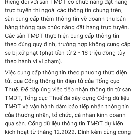
Riêng đối với sàn TMĐT có chức năng đặt hàng
Giấy phép xuất bản số 110/GP - BTTTT cấp ngày 24.3.2020
trực tuyến thì ngoài các thông tin chung trên,
© 2003-2026 Bản quyền thuộc về Báo Thanh Niên. Cấm sao
chép dưới mọi hình thức nếu không có sự chấp thuận bằng văn
sàn cung cấp thêm thông tin về doanh thu bán
bản. Phát triển bởi ePi Technologies, JSC.
hàng thông qua chức năng đặt hàng trực tuyến.
Các sàn TMĐT thực hiện cung cấp thông tin
theo đúng quy định, trường hợp không cung cấp
sẽ bị xử phạt (phạt tiền từ 2 - 16 triệu đồng tùy
theo hành vi vi phạm).
Việc cung cấp thông tin theo phương thức điện
tử, qua Cổng thông tin điện tử của Tổng cục
Thuế. Để đáp ứng việc tiếp nhận thông tin từ sàn
TMĐT, Tổng cục Thuế đã xây dựng Cổng dữ liệu
TMĐT và vận hành đảm bảo tiếp nhận thông tin
của thương nhân, tổ chức, cá nhân kinh doanh
qua sàn. Cổng dữ liệu thông tin TMĐT dự kiến
kích hoạt từ tháng 12.2022. Đính kèm cùng công