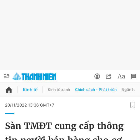
Kinh tế
Kinh tế xanh
Chính sách - Phát triển
Ngân hàn
QUẢNG CÁO
ĐẶT BÁO
20/11/2022 13:36 GMT+7
Thông tin tài khoản
Sàn TMĐT cung cấp thông
Đổi mật khẩu
Chuyên mục
Tin đã lưu