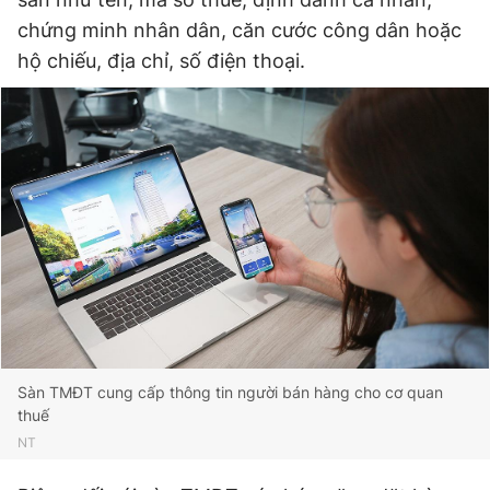
chứng minh nhân dân, căn cước công dân hoặc
hộ chiếu, địa chỉ, số điện thoại.
Đọc Thanh Niên trên điện thoại
Theo dõi báo trên
Hotline
Liên hệ quảng cáo
0906 645 777
0908 780 404
Đặt báo
Quảng cáo
RSS
Tòa soạn
Chính sách bảo
Sàn TMĐT cung cấp thông tin người bán hàng cho cơ quan
Tổng biên tập: Nguyễn Ngọc Toàn
thuế
Phó tổng biên tập thường trực: Hải Thành
Phó tổng biên tập: Lâm Hiếu Dũng
NT
Phó tổng biên tập: Trần Việt Hưng
Tổng thư ký tòa soạn: Đức Trung