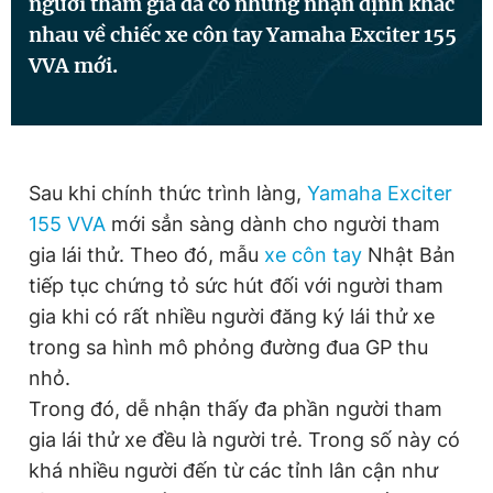
người tham gia đã có những nhận định khác
nhau về chiếc xe côn tay Yamaha Exciter 155
VVA mới.
Đọc Thanh Niên trên điện thoại
Sau khi chính thức trình làng,
Yamaha Exciter
Theo dõi báo trên
155 VVA
mới sẳn sàng dành cho người tham
gia lái thử. Theo đó, mẫu
xe côn tay
Nhật Bản
Hotline
Liên hệ quảng cáo
tiếp tục chứng tỏ sức hút đối với người tham
0906 645 777
0908 780 404
gia khi có rất nhiều người đăng ký lái thử xe
trong sa hình mô phỏng đường đua GP thu
Đặt báo
Quảng cáo
RSS
Tòa soạn
Chính sách bảo
nhỏ.
Tổng biên tập: Nguyễn Ngọc Toàn
Trong đó, dễ nhận thấy đa phần người tham
Phó tổng biên tập thường trực: Hải Thành
gia lái thử xe đều là người trẻ. Trong số này có
Phó tổng biên tập: Lâm Hiếu Dũng
Phó tổng biên tập: Trần Việt Hưng
khá nhiều người đến từ các tỉnh lân cận như
Tổng thư ký tòa soạn: Đức Trung