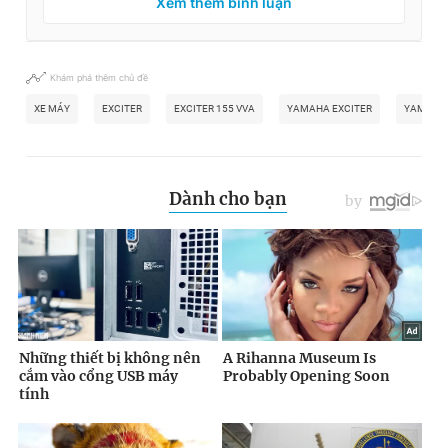
Xem thêm bình luận
Khám phá thêm chủ đề
XE MÁY
EXCITER
EXCITER 155 VVA
YAMAHA EXCITER
YAMAHA