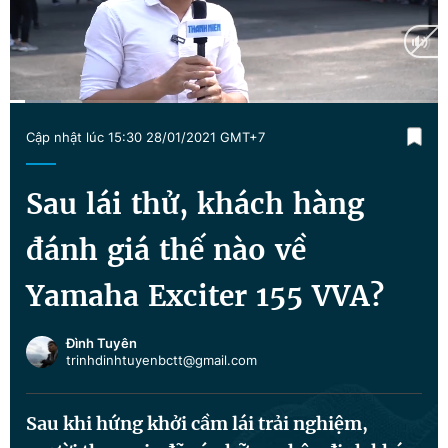
Chuyên mục khác
Tin đã xem
Chào ngày mới
Tin 24h
Đăng xuất
Current
0:15
/
Duration
6:39
Tin thị trường
Tin 360
Cập nhật lúc 15:30 28/01/2021 GMT+7
Time
Video
Magazine
Sau lái thử, khách hàng
đánh giá thế nào về
Sản phẩm khác
Yamaha Exciter 155 VVA?
Tiện ích
Bạn cần biết
Đình Tuyên
trinhdinhtuyenbctt@gmail.com
Thông tin tòa soạn
Liên hệ quảng cáo
Sau khi hứng khởi cầm lái trải nghiệm,