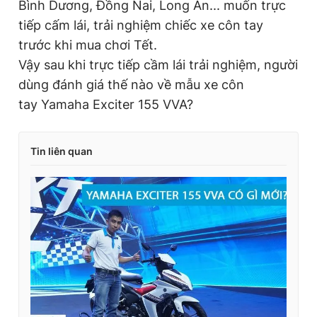
Bình Dương, Đồng Nai, Long An... muốn trực
Giấy phép xuất bản số 110/GP - BTTTT cấp ngày 24.3.2020
tiếp cấm lái, trải nghiệm chiếc xe côn tay
© 2003-2026 Bản quyền thuộc về Báo Thanh Niên. Cấm sao
chép dưới mọi hình thức nếu không có sự chấp thuận bằng văn
trước khi mua chơi Tết.
bản. Phát triển bởi ePi Technologies, JSC.
Vậy sau khi trực tiếp cầm lái trải nghiệm, người
dùng đánh giá thế nào về mẫu xe côn
tay Yamaha Exciter 155 VVA?
Tin liên quan