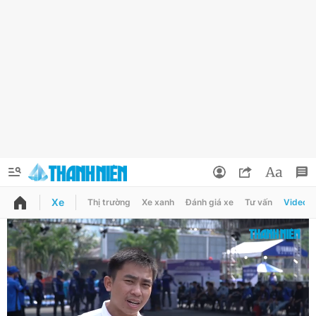
Xe
Thị trường
Xe xanh
Đánh giá xe
Tư vấn
Video
QUẢNG CÁO
ĐẶT BÁO
Thông tin tài khoản
Đổi mật khẩu
Chuyên mục
Tin đã lưu