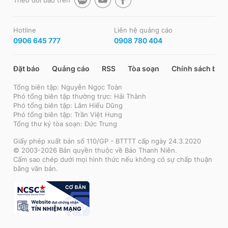
Theo dõi báo trên
Hotline
Liên hệ quảng cáo
0906 645 777
0908 780 404
Đặt báo
Quảng cáo
RSS
Tòa soạn
Chính sách bảo
Tổng biên tập: Nguyễn Ngọc Toàn
Phó tổng biên tập thường trực: Hải Thành
Phó tổng biên tập: Lâm Hiếu Dũng
Phó tổng biên tập: Trần Việt Hưng
Tổng thư ký tòa soạn: Đức Trung
Giấy phép xuất bản số 110/GP - BTTTT cấp ngày 24.3.2020
© 2003-2026 Bản quyền thuộc về Báo Thanh Niên.
Cấm sao chép dưới mọi hình thức nếu không có sự chấp thuận
bằng văn bản.