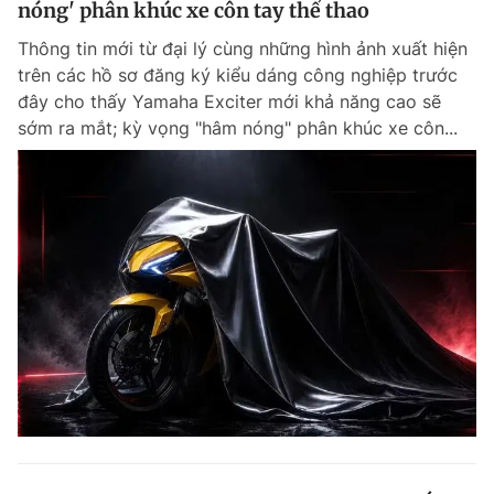
nóng' phân khúc xe côn tay thể thao
Giấy phép xuất bản số 110/GP - BTTTT cấp ngày 24.3.2020
© 2003-2026 Bản quyền thuộc về Báo Thanh Niên. Cấm sao chép
Thông tin mới từ đại lý cùng những hình ảnh xuất hiện
dưới mọi hình thức nếu không có sự chấp thuận bằng văn bản.
trên các hồ sơ đăng ký kiểu dáng công nghiệp trước
Phát triển bởi ePi Technologies, JSC.
đây cho thấy Yamaha Exciter mới khả năng cao sẽ
sớm ra mắt; kỳ vọng "hâm nóng" phân khúc xe côn...