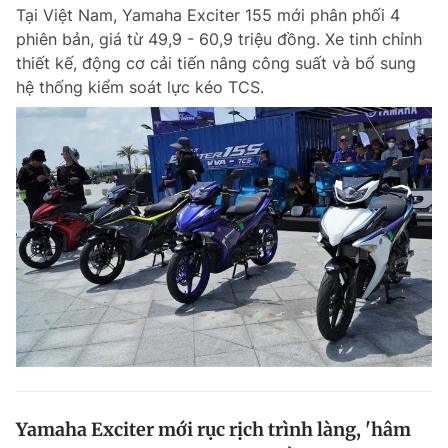
Tại Việt Nam, Yamaha Exciter 155 mới phân phối 4
phiên bản, giá từ 49,9 - 60,9 triệu đồng. Xe tinh chỉnh
thiết kế, động cơ cải tiến nâng công suất và bổ sung
Đọc Thanh Niên trên điện thoại
hệ thống kiểm soát lực kéo TCS.
Theo dõi báo trên
Hotline
Liên hệ quảng cáo
0906 645 777
0908 780 404
Đặt báo
Quảng cáo
RSS
Tòa soạn
Chính sách bảo m
Tổng biên tập: Nguyễn Ngọc Toàn
Phó tổng biên tập thường trực: Hải Thành
Phó tổng biên tập: Lâm Hiếu Dũng
Phó tổng biên tập: Trần Việt Hưng
Yamaha Exciter mới rục rịch trình làng, 'hâm
Tổng thư ký tòa soạn: Đức Trung