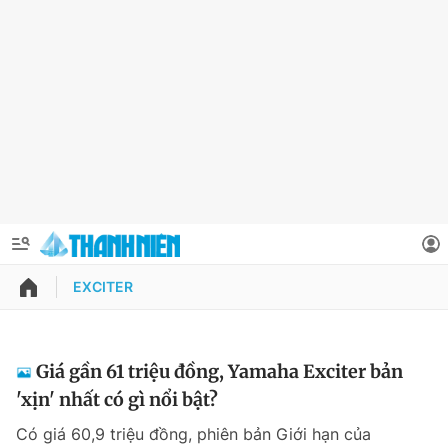
EXCITER
QUẢNG CÁO
ĐẶT BÁO
Thông tin tài khoản
Giá gần 61 triệu đồng, Yamaha Exciter bản
'xịn' nhất có gì nổi bật?
Đổi mật khẩu
Chuyên mục
Có giá 60,9 triệu đồng, phiên bản Giới hạn của
Tin đã lưu