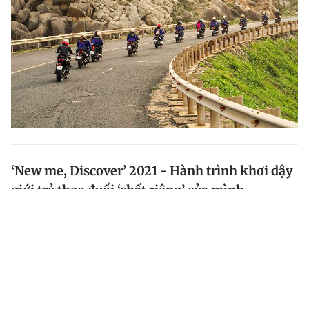
‘New me, Discover’ 2021 - Hành trình khơi dậy
giới trẻ theo đuổi ‘chất riêng’ của mình
Chiến dịch “New me, Discover”- Khám phá chất riêng
được Yamaha Motor Việt Nam triển khai sắp tròn 1
năm với những chuỗi hoạt động trên cả nước.