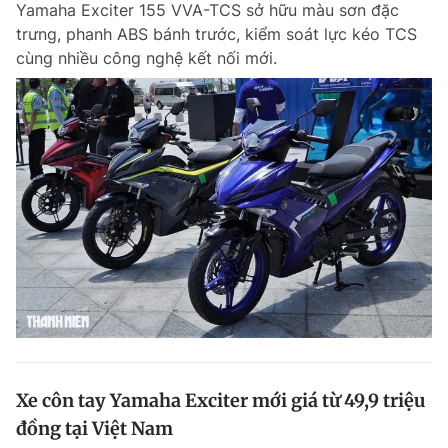
Yamaha Exciter 155 VVA-TCS sở hữu màu sơn đặc
Chuyên mục khác
trưng, phanh ABS bánh trước, kiểm soát lực kéo TCS
Tin đã xem
cùng nhiều công nghệ kết nối mới.
Chào ngày mới
Tin 24h
Đăng xuất
Tin thị trường
Tin 360
Video
Magazine
Sản phẩm khác
Tiện ích
Bạn cần biết
Thông tin tòa soạn
Liên hệ quảng cáo
Xe côn tay Yamaha Exciter mới giá từ 49,9 triệu
đồng tại Việt Nam