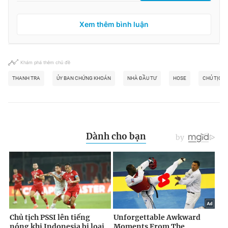
Xem thêm bình luận
Khám phá thêm chủ đề
THANH TRA
ỦY BAN CHỨNG KHOÁN
NHÀ ĐẦU TƯ
HOSE
CHỦ TỊCH