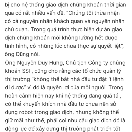
bị cho hệ thống giao dịch chứng khoán thời gian
qua có rất nhiều vấn đề. “Chúng tôi thừa nhận
có cả nguyên nhân khách quan và nguyên nhân
Đọc Thanh Niên trên điện thoại
chủ quan. Trong quá trình thực hiện dự án giao
dịch chứng khoán mới không lường hết được
tình hình, có những lúc chưa thực sự quyết liệt”,
ông Dũng nói.
Theo dõi báo trên
Ông Nguyễn Duy Hưng, Chủ tịch Công ty chứng
khoán SSI , cũng cho rằng các tổ chức quản lý
Hotline
Liên hệ quảng cáo
thị trường “không thể bắt nhà đầu tư đặt ít lệnh
0906 645 777
0908 780 404
đi được” vì đó là quyền lợi của mỗi người. Trong
hoàn cảnh hiện nay khi hệ thống đang quá tải,
Đặt báo
Quảng cáo
RSS
Tòa soạn
Chính sách bảo
có thể khuyến khích nhà đầu tư chưa nên sử
Tổng biên tập: Nguyễn Ngọc Toàn
dụng robot trong giao dịch, nhưng không thể
Phó tổng biên tập thường trực: Hải Thành
Phó tổng biên tập: Lâm Hiếu Dũng
giữ mãi như thế, phải coi nhu cầu giao dịch đó là
Phó tổng biên tập: Trần Việt Hưng
Tổng thư ký tòa soạn: Đức Trung
động lực để xây dựng thị trường phát triển tốt