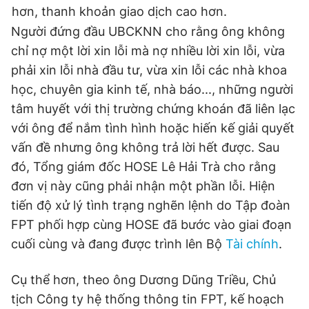
hơn, thanh khoản giao dịch cao hơn.
Giấy phép xuất bản số 110/GP - BTTTT cấp ngày 24.3.2020
© 2003-2026 Bản quyền thuộc về Báo Thanh Niên. Cấm sao
Người đứng đầu UBCKNN cho rằng ông không
chép dưới mọi hình thức nếu không có sự chấp thuận bằng văn
chỉ nợ một lời xin lỗi mà nợ nhiều lời xin lỗi, vừa
bản. Phát triển bởi ePi Technologies, JSC.
phải xin lỗi nhà đầu tư, vừa xin lỗi các nhà khoa
học, chuyên gia kinh tế, nhà báo..., những người
tâm huyết với thị trường chứng khoán đã liên lạc
với ông để nắm tình hình hoặc hiến kế giải quyết
vấn đề nhưng ông không trả lời hết được. Sau
đó, Tổng giám đốc HOSE Lê Hải Trà cho rằng
đơn vị này cũng phải nhận một phần lỗi. Hiện
tiến độ xử lý tình trạng nghẽn lệnh do Tập đoàn
FPT phối hợp cùng HOSE đã bước vào giai đoạn
cuối cùng và đang được trình lên Bộ
Tài chính
.
Cụ thể hơn, theo ông Dương Dũng Triều, Chủ
tịch Công ty hệ thống thông tin FPT, kế hoạch