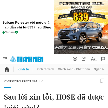
Subaru Forester với mức giá
hấp dẫn chỉ từ 839 triệu đồng
Subaru
Kinh tế
Kinh tế xanh
Chính sách - Phát triển
Ngân hàn
QUẢNG CÁO
ĐẶT BÁO
25/06/2021 06:23 GMT+7
Thông tin tài khoản
Sau lời xin lỗi, HOSE đã được
Đổi mật khẩu
Chuyên mục
Tin đã lưu