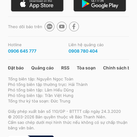
Theo dõi báo trên
Hotline
Liên hệ quảng cáo
0906 645 777
0908 780 404
Đặt báo
Quảng cáo
RSS
Tòa soạn
Chính sách bảo
Tổng biên tập: Nguyễn Ngọc Toàn
Phó tổng biên tập thường trực: Hải Thành
Phó tổng biên tập: Lâm Hiếu Dũng
Phó tổng biên tập: Trần Việt Hưng
Tổng thư ký tòa soạn: Đức Trung
Giấy phép xuất bản số 110/GP - BTTTT cấp ngày 24.3.2020
© 2003-2026 Bản quyền thuộc về Báo Thanh Niên.
Cấm sao chép dưới mọi hình thức nếu không có sự chấp thuận
bằng văn bản.