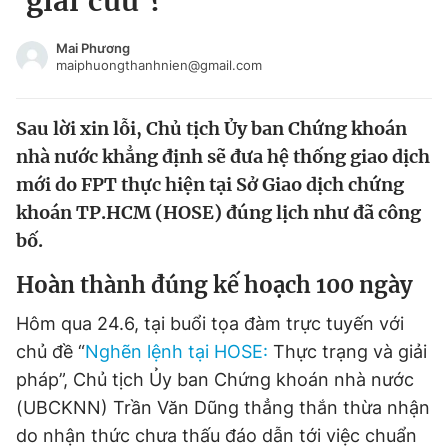
'giải cứu'?
Chuyên mục khác
Tin đã xem
Mai Phương
maiphuongthanhnien@gmail.com
Chào ngày mới
Tin 24h
Đăng xuất
Sau lời xin lỗi, Chủ tịch Ủy ban Chứng khoán
Tin thị trường
Tin 360
nhà nước khẳng định sẽ đưa hệ thống giao dịch
mới do FPT thực hiện tại Sở Giao dịch chứng
Video
Magazine
khoán TP.HCM (HOSE) đúng lịch như đã công
bố.
Sản phẩm khác
Hoàn thành đúng kế hoạch 100 ngày
Tiện ích
Bạn cần biết
Hôm qua 24.6, tại buổi tọa đàm trực tuyến với
chủ đề “
Nghẽn lệnh tại HOSE:
Thực trạng và giải
Thông tin tòa soạn
Liên hệ quảng cáo
pháp”, Chủ tịch Ủy ban Chứng khoán nhà nước
(UBCKNN) Trần Văn Dũng thẳng thắn thừa nhận
do nhận thức chưa thấu đáo dẫn tới việc chuẩn