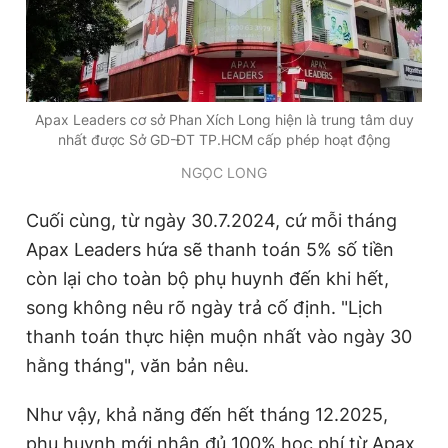
Giấy phép xuất bản số 110/GP - BTTTT cấp ngày 24.3.2020
© 2003-2026 Bản quyền thuộc về Báo Thanh Niên. Cấm sao
chép dưới mọi hình thức nếu không có sự chấp thuận bằng văn
bản. Phát triển bởi ePi Technologies, JSC.
Apax Leaders cơ sở Phan Xích Long hiện là trung tâm duy
nhất được Sở GD-ĐT TP.HCM cấp phép hoạt động
NGỌC LONG
Cuối cùng, từ ngày 30.7.2024, cứ mỗi tháng
Apax Leaders hứa sẽ thanh toán 5% số tiền
còn lại cho toàn bộ phụ huynh đến khi hết,
song không nêu rõ ngày trả cố định. "Lịch
thanh toán thực hiện muộn nhất vào ngày 30
hằng tháng", văn bản nêu.
Như vậy, khả năng đến hết tháng 12.2025,
phụ huynh mới nhận đủ 100% học phí từ Apax