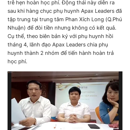
trễ hẹn hoàn học phí. Động thái này diễn ra
e
t
sau khi hàng chục phụ huynh Apax Leaders đã
n
i
tập trung tại trung tâm Phan Xích Long (Q.Phú
t
o
Nhuận) để đòi tiền nhưng không có kết quả.
T
n
Cụ thể, theo biên bản ký với phụ huynh hồi
i
tháng 4, lãnh đạo Apax Leaders chia phụ
m
huynh thành 2 nhóm để tiến hành hoàn trả
e
học phí.