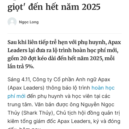
giọt' đến hết năm 2025
Chuyên mục khác
Tin đã xem
Chào ngày mới
Tin 24h
Ngọc Long
Đăng xuất
Tin thị trường
Tin 360
Sau khi liên tiếp trễ hẹn với phụ huynh, Apax
Leaders lại đưa ra lộ trình hoàn học phí mới,
Video
Magazine
gồm 20 đợt kéo dài đến hết năm 2025, mỗi
lần trả 5%.
Sản phẩm khác
Sáng 4.11, Công ty Cổ phần Anh ngữ Apax
(Apax Leaders) thông báo lộ trình
hoàn học
Tiện ích
Bạn cần biết
phí mới
đến phụ huynh và học viên tại các
trung tâm. Văn bản được ông Nguyễn Ngọc
Thông tin tòa soạn
Liên hệ quảng cáo
Thủy (Shark Thủy), Chủ tịch hội đồng quản trị
kiêm tổng giám đốc Apax Leaders, ký và đóng