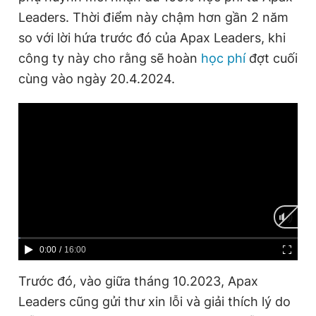
Leaders. Thời điểm này chậm hơn gần 2 năm
so với lời hứa trước đó của Apax Leaders, khi
công ty này cho rằng sẽ hoàn
học phí
đợt cuối
cùng vào ngày 20.4.2024.
C
0:00
/
D
16:00
u
u
Trước đó, vào giữa tháng 10.2023, Apax
r
r
Leaders cũng gửi thư xin lỗi và giải thích lý do
r
a