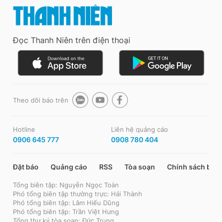
Đọc Thanh Niên trên điện thoại
Theo dõi báo trên
Hotline
Liên hệ quảng cáo
0906 645 777
0908 780 404
Đặt báo
Quảng cáo
RSS
Tòa soạn
Chính sách bảo
Tổng biên tập: Nguyễn Ngọc Toàn
Phó tổng biên tập thường trực: Hải Thành
Phó tổng biên tập: Lâm Hiếu Dũng
Phó tổng biên tập: Trần Việt Hưng
Tổng thư ký tòa soạn: Đức Trung