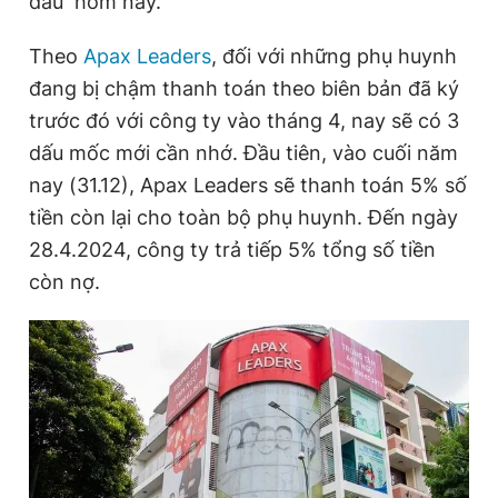
dấu hôm nay.
Theo
Apax Leaders
, đối với những phụ huynh
Đọc Thanh Niên trên điện thoại
đang bị chậm thanh toán theo biên bản đã ký
trước đó với công ty vào tháng 4, nay sẽ có 3
dấu mốc mới cần nhớ. Đầu tiên, vào cuối năm
nay (31.12), Apax Leaders sẽ thanh toán 5% số
Theo dõi báo trên
tiền còn lại cho toàn bộ phụ huynh. Đến ngày
28.4.2024, công ty trả tiếp 5% tổng số tiền
Hotline
Liên hệ quảng cáo
còn nợ.
0906 645 777
0908 780 404
Đặt báo
Quảng cáo
RSS
Tòa soạn
Chính sách bảo
Tổng biên tập: Nguyễn Ngọc Toàn
Phó tổng biên tập thường trực: Hải Thành
Phó tổng biên tập: Lâm Hiếu Dũng
Phó tổng biên tập: Trần Việt Hưng
Tổng thư ký tòa soạn: Đức Trung