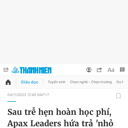
Giáo dục
Tuyển sinh
Chọn nghề - Chọn trường
Du học
QUẢNG CÁO
ĐẶT BÁO
04/11/2023 12:40 GMT+7
Thông tin tài khoản
Sau trễ hẹn hoàn học phí,
Đổi mật khẩu
Chuyên mục
Apax Leaders hứa trả 'nhỏ
Tin đã lưu