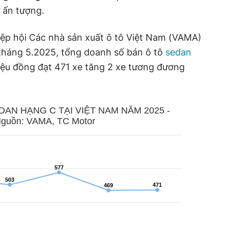
 ấn tượng.
iệp hội Các nhà sản xuất ô tô Việt Nam (VAMA)
tháng 5.2025, tổng doanh số bán ô tô
sedan
iệu đồng đạt 471 xe tăng 2 xe tương đương
AN HẠNG C TẠI VIỆT NAM NĂM 2025 -
guồn: VAMA, TC Motor
577
577
503
503
471
471
469
469