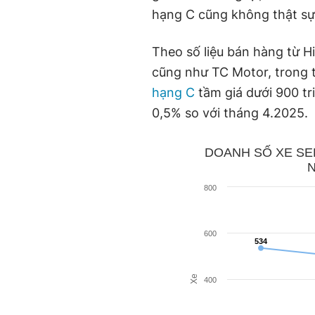
hạng C cũng không thật sự
Theo số liệu bán hàng từ H
cũng như TC Motor, trong 
hạng C
tầm giá dưới 900 tr
0,5% so với tháng 4.2025.
DOANH SỐ XE SED
N
800
600
534
534
Xe
400