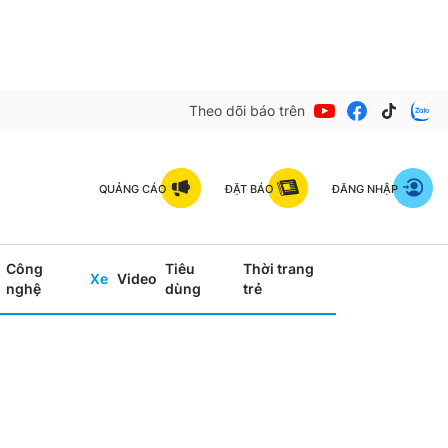
Theo dõi báo trên
QUẢNG CÁO
ĐẶT BÁO
ĐĂNG NHẬP
Công
Tiêu
Thời trang
Xe
Video
nghệ
dùng
trẻ