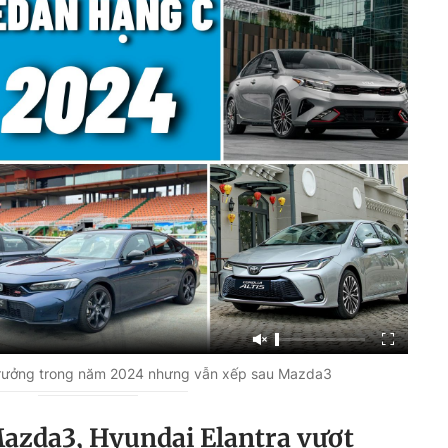
trưởng trong năm 2024 nhưng vẫn xếp sau Mazda3
azda3, Hyundai Elantra vượt