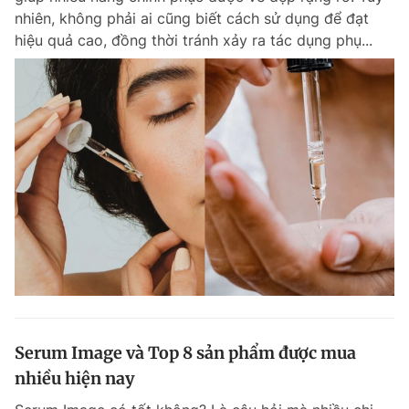
nhiên, không phải ai cũng biết cách sử dụng để đạt
Giấy phép xuất bản số 110/GP - BTTTT cấp ngày 24.3.2020
© 2003-2026 Bản quyền thuộc về Báo Thanh Niên. Cấm sao chép
hiệu quả cao, đồng thời tránh xảy ra tác dụng phụ...
dưới mọi hình thức nếu không có sự chấp thuận bằng văn bản.
Phát triển bởi ePi Technologies, JSC.
Serum Image và Top 8 sản phẩm được mua
nhiều hiện nay