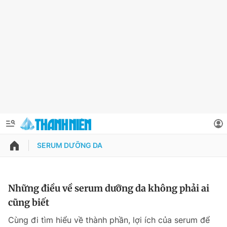
SERUM DƯỠNG DA
QUẢNG CÁO
ĐẶT BÁO
Thông tin tài khoản
Những điều về serum dưỡng da không phải ai
cũng biết
Đổi mật khẩu
Chuyên mục
Cùng đi tìm hiểu về thành phần, lợi ích của serum để
Tin đã lưu