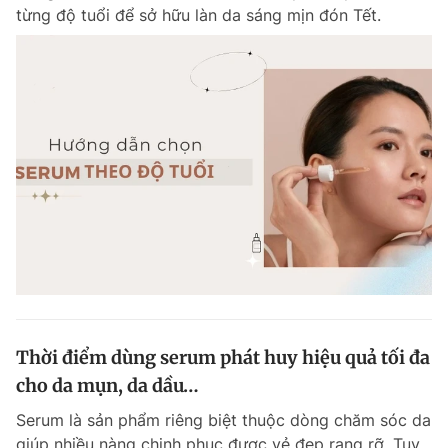
từng độ tuổi để sở hữu làn da sáng mịn đón Tết.
Đọc Thanh Niên trên điện thoại
Theo dõi báo trên
Hotline
Liên hệ quảng cáo
0906 645 777
0908 780 404
Đặt báo
Quảng cáo
RSS
Tòa soạn
Chính sách bảo m
Thời điểm dùng serum phát huy hiệu quả tối đa
Tổng biên tập: Nguyễn Ngọc Toàn
Phó tổng biên tập thường trực: Hải Thành
cho da mụn, da dầu…
Phó tổng biên tập: Lâm Hiếu Dũng
Phó tổng biên tập: Trần Việt Hưng
Serum là sản phẩm riêng biệt thuộc dòng chăm sóc da
Tổng thư ký tòa soạn: Đức Trung
giúp nhiều nàng chinh phục được vẻ đẹp rạng rỡ. Tuy