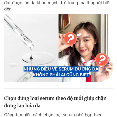
đạt được làn da khỏe mạnh, trẻ trung mà ít người biết
Chuyên mục khác
đến.
Tin đã xem
Chào ngày mới
Tin 24h
Đăng xuất
Tin thị trường
Tin 360
Video
Magazine
Sản phẩm khác
Tiện ích
Bạn cần biết
Thông tin tòa soạn
Liên hệ quảng cáo
Chọn đúng loại serum theo độ tuổi giúp chặn
đứng lão hóa da
Cùng tìm hiểu cách chọn loại serum phù hợp theo