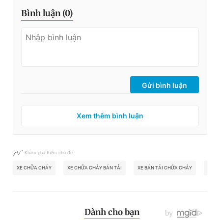
Bình luận (
0
)
Gửi bình luận
Xem thêm bình luận
Khám phá thêm chủ đề
XE CHỮA CHÁY
XE CHỮA CHÁY BÁN TẢI
XE BÁN TẢI CHỮA CHÁY
XE B