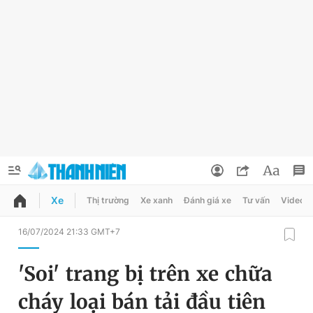
Xe
Thị trường
Xe xanh
Đánh giá xe
Tư vấn
Video
QUẢNG CÁO
ĐẶT BÁO
16/07/2024 21:33 GMT+7
Thông tin tài khoản
'Soi' trang bị trên xe chữa
Đổi mật khẩu
Chuyên mục
cháy loại bán tải đầu tiên
Tin đã lưu