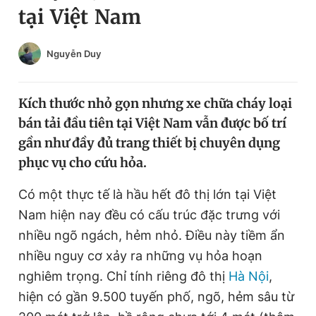
tại Việt Nam
Chuyên mục khác
Tin đã xem
Chào ngày mới
Tin 24h
Nguyễn Duy
Đăng xuất
Tin thị trường
Tin 360
Kích thước nhỏ gọn nhưng xe chữa cháy loại
bán tải đầu tiên tại Việt Nam vẫn được bố trí
Video
Magazine
gần như đầy đủ trang thiết bị chuyên dụng
phục vụ cho cứu hỏa.
Sản phẩm khác
Có một thực tế là hầu hết đô thị lớn tại Việt
Nam hiện nay đều có cấu trúc đặc trưng với
Tiện ích
Bạn cần biết
nhiều ngõ ngách, hẻm nhỏ. Điều này tiềm ẩn
nhiều nguy cơ xảy ra những vụ hỏa hoạn
Thông tin tòa soạn
Liên hệ quảng cáo
nghiêm trọng. Chỉ tính riêng đô thị
Hà Nội
,
hiện có gần 9.500 tuyến phố, ngõ, hẻm sâu từ