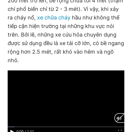
200 mét trở lên, bề rộng chưa tới 4 mét (thậm
chí phổ biến chỉ từ 2 - 3 mét). Vì vậy, khi xảy
ra cháy nổ,
xe chữa cháy
hầu như không thể
Đọc Thanh Niên trên điện thoại
tiếp cận hiện trường tại những khu vực nói
trên. Bởi lẽ, những xe cứu hỏa chuyên dụng
được sử dụng đều là xe tải cỡ lớn, có bề ngang
rộng hơn 2.5 mét, rất khó vào hẻm và ngõ
Theo dõi báo trên
nhỏ.
Hotline
Liên hệ quảng cáo
0906 645 777
0908 780 404
Đặt báo
Quảng cáo
RSS
Tòa soạn
Chính sách bảo
Tổng biên tập: Nguyễn Ngọc Toàn
Phó tổng biên tập thường trực: Hải Thành
Phó tổng biên tập: Lâm Hiếu Dũng
Phó tổng biên tập: Trần Việt Hưng
Tổng thư ký tòa soạn: Đức Trung
C
0:00
/
D
2:32