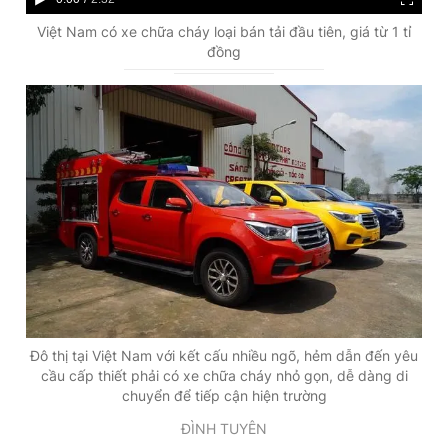
Giấy phép xuất bản số 110/GP - BTTTT cấp ngày 24.3.2020
u
u
Việt Nam có xe chữa cháy loại bán tải đầu tiên, giá từ 1 tỉ
© 2003-2026 Bản quyền thuộc về Báo Thanh Niên. Cấm sao
đồng
chép dưới mọi hình thức nếu không có sự chấp thuận bằng văn
r
r
bản. Phát triển bởi ePi Technologies, JSC.
r
a
e
t
n
i
t
o
T
n
i
m
e
Đô thị tại Việt Nam với kết cấu nhiều ngõ, hẻm dẫn đến yêu
cầu cấp thiết phải có xe chữa cháy nhỏ gọn, dễ dàng di
chuyển để tiếp cận hiện trường
ĐÌNH TUYÊN