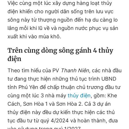
Việc cùng một lúc xây dựng hàng loạt thủy
điện khiến cho người dân sống trên lưu vực
sông này từ thượng nguồn đến hạ du càng lo
Đọc Thanh Niên trên điện thoại
lắng mỗi khi lũ về và nguồn nước phục vụ sản
xuất khi vào mùa khô.
T
rên cùng dòng sông gánh 4 thủy
Theo dõi báo trên
điện
Theo tìm hiểu của PV
Thanh Niên
, các nhà đầu
Hotline
Liên hệ quảng cáo
0906 645 777
0908 780 404
tư đang thực hiện những thủ tục trình UBND
tỉnh Phú Yên để chấp thuận chủ trương đầu tư
Đặt báo
Quảng cáo
RSS
Tòa soạn
Chính sách bảo
cùng một lúc 3 nhà máy
thủy điện
, gồm: Khe
Cách, Sơn Hòa 1 và Sơn Hòa 2. Cả 3 dự án
Tổng biên tập: Nguyễn Ngọc Toàn
Phó tổng biên tập thường trực: Hải Thành
thủy điện này đều dự kiến thực hiện các thủ
Phó tổng biên tập: Lâm Hiếu Dũng
Phó tổng biên tập: Trần Việt Hưng
tục đầu tư từ quý 4/2024 và hoàn thành, đưa
Tổng thư ký tòa soạn: Đức Trung
vào sử dụng trong quý 1/2027.