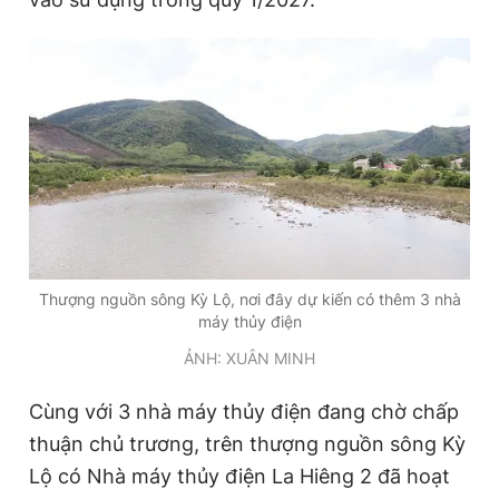
Giấy phép xuất bản số 110/GP - BTTTT cấp ngày 24.3.2020
© 2003-2026 Bản quyền thuộc về Báo Thanh Niên. Cấm sao
chép dưới mọi hình thức nếu không có sự chấp thuận bằng văn
bản. Phát triển bởi ePi Technologies, JSC.
Thượng nguồn sông Kỳ Lộ, nơi đây dự kiến có thêm 3 nhà
máy thủy điện
ẢNH: XUÂN MINH
Cùng với 3 nhà máy thủy điện đang chờ chấp
thuận chủ trương, trên thượng nguồn sông Kỳ
Lộ có Nhà máy thủy điện La Hiêng 2 đã hoạt