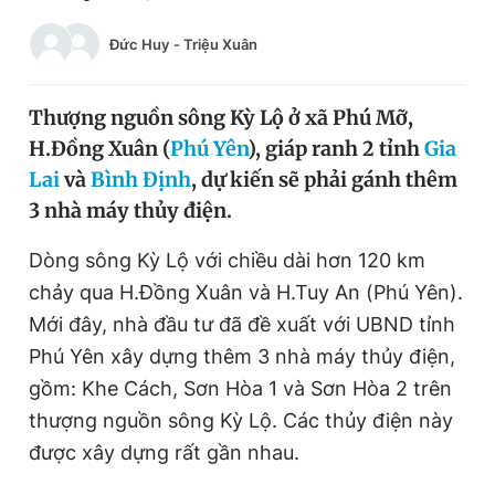
Chuyên mục khác
Đức Huy
-
Triệu Xuân
Tin đã xem
Chào ngày mới
Tin 24h
Đăng xuất
Thượng nguồn sông Kỳ Lộ ở xã Phú Mỡ,
Tin thị trường
Tin 360
H.Đồng Xuân (
Phú Yên
), giáp ranh 2 tỉnh
Gia
Lai
và
Bình Định
, dự kiến sẽ phải gánh thêm
3 nhà máy thủy điện.
Video
Magazine
Dòng sông Kỳ Lộ với chiều dài hơn 120 km
chảy qua H.Đồng Xuân và H.Tuy An (Phú Yên).
Sản phẩm khác
Mới đây, nhà đầu tư đã đề xuất với UBND tỉnh
Tiện ích
Bạn cần biết
Phú Yên xây dựng thêm 3 nhà máy thủy điện,
gồm: Khe Cách, Sơn Hòa 1 và Sơn Hòa 2 trên
Thông tin tòa soạn
Liên hệ quảng cáo
thượng nguồn sông Kỳ Lộ. Các thủy điện này
được xây dựng rất gần nhau.