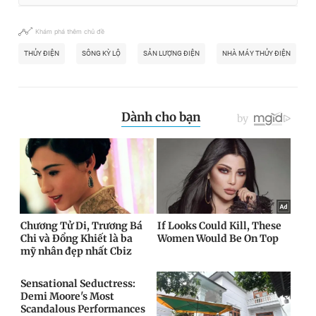
Khám phá thêm chủ đề
THỦY ĐIỆN
SÔNG KỲ LỘ
SẢN LƯỢNG ĐIỆN
NHÀ MÁY THỦY ĐIỆN