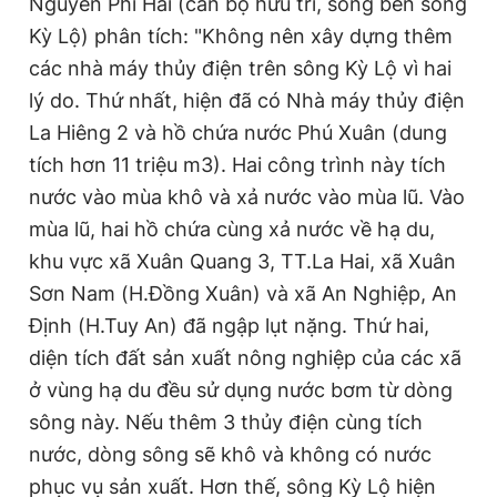
Nguyễn Phi Hải (cán bộ hưu trí, sống bên sông
Kỳ Lộ) phân tích: "Không nên xây dựng thêm
các nhà máy thủy điện trên sông Kỳ Lộ vì hai
lý do. Thứ nhất, hiện đã có Nhà máy thủy điện
La Hiêng 2 và hồ chứa nước Phú Xuân (dung
tích hơn 11 triệu m3). Hai công trình này tích
nước vào mùa khô và xả nước vào mùa lũ. Vào
mùa lũ, hai hồ chứa cùng xả nước về hạ du,
khu vực xã Xuân Quang 3, TT.La Hai, xã Xuân
Sơn Nam (H.Đồng Xuân) và xã An Nghiệp, An
Định (H.Tuy An) đã ngập lụt nặng. Thứ hai,
diện tích đất sản xuất nông nghiệp của các xã
ở vùng hạ du đều sử dụng nước bơm từ dòng
sông này. Nếu thêm 3 thủy điện cùng tích
nước, dòng sông sẽ khô và không có nước
phục vụ sản xuất. Hơn thế, sông Kỳ Lộ hiện