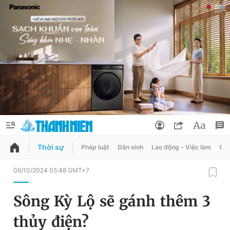
Thời sự
Pháp luật
Dân sinh
Lao động - Việc làm
Quy
QUẢNG CÁO
ĐẶT BÁO
06/10/2024 05:48 GMT+7
Thông tin tài khoản
Sông Kỳ Lộ sẽ gánh thêm 3
Đổi mật khẩu
Chuyên mục
thủy điện?
Tin đã lưu