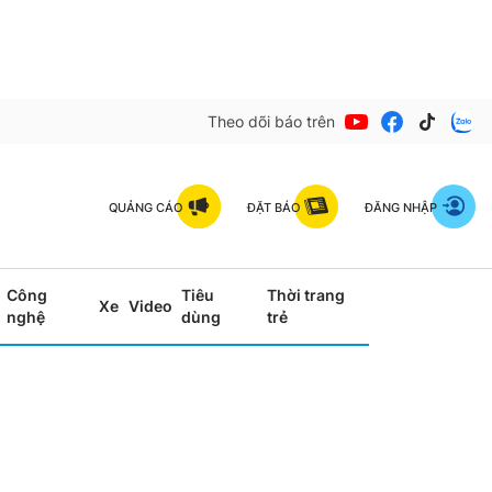
Theo dõi báo trên
QUẢNG CÁO
ĐẶT BÁO
ĐĂNG NHẬP
Công
Tiêu
Thời trang
Xe
Video
nghệ
dùng
trẻ