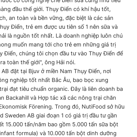
 nước có công nghệ chế biến sữa cũng như tiêu
ng đầu thế giới. Thụy Điển có khí hậu tốt,
ch, an toàn và bền vững, đặc biệt là các sản
hụy Điển, trẻ em được ưu tiên số 1 nên sữa và
ải là nguồn tốt nhất. Là doanh nghiệp luôn chú
ong muốn mang tới cho trẻ em những giá trị
y Điển, chúng tôi chọn đầu tư vào Thụy Điển để
a toàn thế giới", ông Hải nói.
B đặt tại Bjuv ở miền Nam Thụy Điển, nơi
ng nghiệp tốt nhất Bắc Âu, bao bọc xung
ại đạt tiêu chuẩn organic. Đây là liên doanh ba
n Backahill và Hợp tác xã các nông trại chăn
 Ekonomisk Förening. Trong đó, NutiFood sở hữu
Sweden AB giai đoạn 1 có giá trị đầu tư gần
uất 15.000 tấn/năm bao gồm 5.000 tấn sữa bột
(infant formula) và 10.000 tấn bột dinh dưỡng