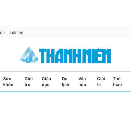
ích
Liên hệ
Sức
Giới
Giáo
Du
Văn
Giải
Thể
khỏe
trẻ
dục
lịch
hóa
trí
thao