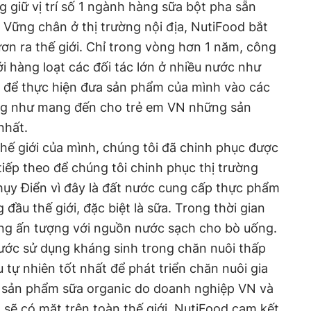
 giữ vị trí số 1 ngành hàng sữa bột pha sẵn
 Vững chân ở thị trường nội địa, NutiFood bắt
ươn ra thế giới. Chỉ trong vòng hơn 1 năm, công
ới hàng loạt các đối tác lớn ở nhiều nước như
. để thực hiện đưa sản phẩm của mình vào các
ũng như mang đến cho trẻ em VN những sản
nhất.
thế giới của mình, chúng tôi đã chinh phục được
tiếp theo để chúng tôi chinh phục thị trường
hụy Điển vì đây là đất nước cung cấp thực phẩm
đầu thế giới, đặc biệt là sữa. Trong thời gian
ùng ấn tượng với nguồn nước sạch cho bò uống.
ước sử dụng kháng sinh trong chăn nuôi thấp
u tự nhiên tốt nhất để phát triển chăn nuôi gia
 sản phẩm sữa organic do doanh nghiệp VN và
 sẽ có mặt trên toàn thế giới. NutiFood cam kết