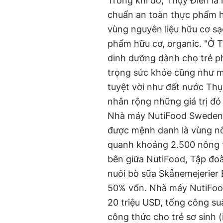
Trong khi đó, Thụy Điển là
chuẩn an toàn thực phẩm hà
vùng nguyên liệu hữu cơ sạ
phẩm hữu cơ, organic. "Ở T
dinh dưỡng dành cho trẻ ph
trọng sức khỏe cũng như m
tuyệt vời như đất nước Thụ
nhân rộng những giá trị đó r
Nhà máy NutiFood Sweden A
được mệnh danh là vùng nô
quanh khoảng 2.500 nông tr
bên giữa NutiFood, Tập đoà
nuôi bò sữa Skånemejerier
50% vốn. Nhà máy NutiFood 
20 triệu USD, tổng công s
công thức cho trẻ sơ sinh 