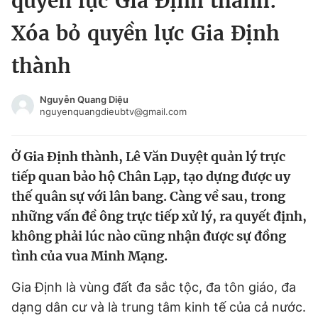
quyền lực Gia Định thành:
Chuyên mục khác
Xóa bỏ quyền lực Gia Định
Tin đã xem
Chào ngày mới
Tin 24h
thành
Đăng xuất
Tin thị trường
Tin 360
Nguyễn Quang Diệu
nguyenquangdieubtv@gmail.com
Video
Magazine
Ở Gia Định thành, Lê Văn Duyệt quản lý trực
tiếp quan bảo hộ Chân Lạp, tạo dựng được uy
Sản phẩm khác
thế quân sự với lân bang. Càng về sau, trong
những vấn đề ông trực tiếp xử lý, ra quyết định,
Tiện ích
Bạn cần biết
không phải lúc nào cũng nhận được sự đồng
tình của vua Minh Mạng.
Thông tin tòa soạn
Liên hệ quảng cáo
Gia Định là vùng đất đa sắc tộc, đa tôn giáo, đa
dạng dân cư và là trung tâm kinh tế của cả nước.