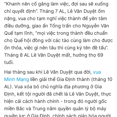
“Khanh nên cố gắng làm việc, đợi sau sẽ xuống
chỉ quyết định”. Tháng 7 AL, Lê Văn Duyệt ốm
nặng, vua cho tạm nghỉ việc thành để yên tâm
điều dưỡng, giao ấn Tổng trấn cho Nguyễn Văn
Quế tạm lĩnh, “mọi việc trong thành đều chuẩn
cho Quế hội đồng với các tào cùng làm cho được
ổn thỏa, việc gì nên tâu thì cùng ký tên đề tấu”.
Tháng 8 AL Lê Văn Duyệt mất, hưởng thọ 69
tuổi.
Hai tháng sau khi Lê Văn Duyệt qua đời,
vua
Minh Mạng
liền giải thể Gia Định thành (tháng 10
AL). Vua xóa bỏ chủ nghĩa địa phương ở Gia
Định, kết tội người đã chết là Lê Văn Duyệt, thực
hiện cải cách hành chính - trong đó người gốc
miền Bắc và Trung nắm quyền quản lý bộ máy
quyền lực ở Gia Định, chính sách giáo hóa người