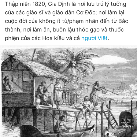
Thập niên 1820, Gia Định là nơi lưu trú lý tưởng
của các giáo sĩ và giáo dân Cơ Đốc; nơi làm lại
cuộc đời của không ít tù/phạm nhân đến từ Bắc
Đọc Thanh Niên trên điện thoại
thành; nơi làm ăn, buôn lậu thóc gạo và thuốc
phiện của các Hoa kiều và cả
người Việt
.
Theo dõi báo trên
Hotline
Liên hệ quảng cáo
0906 645 777
0908 780 404
Đặt báo
Quảng cáo
RSS
Tòa soạn
Chính sách bảo
Tổng biên tập: Nguyễn Ngọc Toàn
Phó tổng biên tập thường trực: Hải Thành
Phó tổng biên tập: Lâm Hiếu Dũng
Phó tổng biên tập: Trần Việt Hưng
Tổng thư ký tòa soạn: Đức Trung