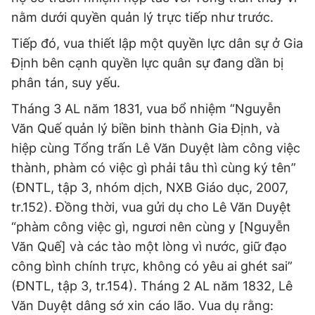
nằm dưới quyền quản lý trực tiếp như trước.
Tiếp đó, vua thiết lập một quyền lực dân sự ở Gia
Định bên cạnh quyền lực quân sự đang dần bị
phân tán, suy yếu.
Tháng 3 AL năm 1831, vua bổ nhiệm “Nguyễn
Văn Quế quản lý biền binh thành Gia Định, và
hiệp cùng Tổng trấn Lê Văn Duyệt làm công việc
thành, phàm có việc gì phải tâu thì cùng ký tên”
(ĐNTL, tập 3, nhóm dịch, NXB Giáo dục, 2007,
tr.152). Đồng thời, vua gửi dụ cho Lê Văn Duyệt
“phàm công việc gì, ngươi nên cùng y [Nguyễn
Văn Quế] và các tào một lòng vì nước, giữ đạo
công bình chính trực, không có yêu ai ghét sai”
(ĐNTL, tập 3, tr.154). Tháng 2 AL năm 1832, Lê
Văn Duyệt dâng sớ xin cáo lão. Vua dụ rằng: