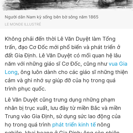
Giấy phép xuất bản số 110/GP - BTTTT cấp ngày 24.3.2020
© 2003-2026 Bản quyền thuộc về Báo Thanh Niên. Cấm sao
chép dưới mọi hình thức nếu không có sự chấp thuận bằng văn
Người dân Nam kỳ sống bên bờ sông năm 1865
bản. Phát triển bởi ePi Technologies, JSC.
LE MONDE ILLUSTRÉ
Không phải đến thời Lê Văn Duyệt làm Tổng
trấn, đạo Cơ Đốc mới phổ biến và phát triển ở
đất Gia Định. Lê Văn Duyệt có mối quan hệ lâu
năm với những giáo sĩ Cơ Đốc, cũng như
vua Gia
Long
, ông luôn dành cho các giáo sĩ những thiện
cảm và ghi nhớ sự giúp đỡ của họ trong quá
trình phục quốc.
Lê Văn Duyệt cũng trưng dụng những phạm
nhân bị trục xuất, lưu đày từ miền Bắc và miền
Trung vào Gia Định, sử dụng sức lao động của
họ trong quá trình
phát triển kinh tế
nông
nghiệp, khai hoang ở Gia Định; ông còn phiên