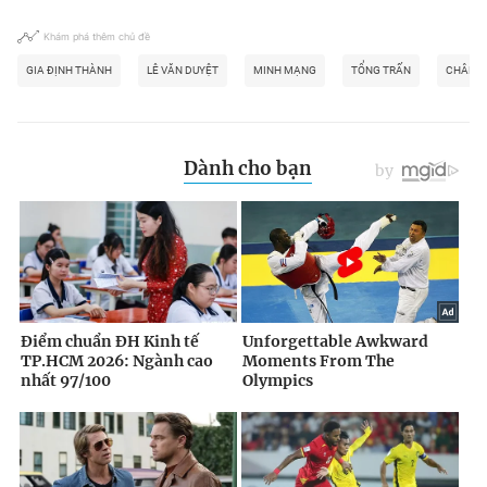
Khám phá thêm chủ đề
GIA ĐỊNH THÀNH
LÊ VĂN DUYỆT
MINH MẠNG
TỔNG TRẤN
CHÂN L