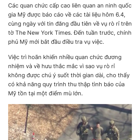
Các quan chức cấp cao liên quan an ninh quốc
Giấy phép xuất bản số 110/GP - BTTTT cấp ngày 24.3.2020
© 2003-2026 Bản quyền thuộc về Báo Thanh Niên. Cấm sao
gia Mỹ được báo cáo về các tài liệu hôm 6.4,
chép dưới mọi hình thức nếu không có sự chấp thuận bằng văn
cùng ngày với tin đăng đầu tiên về vụ rò rỉ trên
bản. Phát triển bởi ePi Technologies, JSC.
tờ The New York Times. Đến tuần trước, chính
phủ Mỹ mới bắt đầu điều tra vụ việc.
Việc trì hoãn khiến nhiều quan chức đương
nhiệm và về hưu thắc mắc vì sao vụ rò rỉ
không được chú ý suốt thời gian dài, cho thấy
có khả năng quy trình thu thập tình báo của
Mỹ tồn tại một điểm mù lớn.