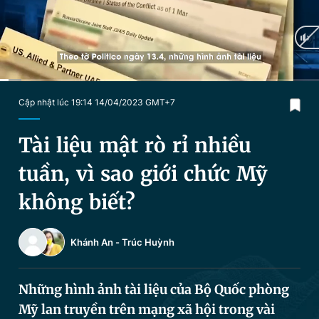
Chuyên mục khác
Tin đã xem
Chào ngày mới
Tin 24h
Đăng xuất
Tin thị trường
Tin 360
Current
0:04
/
Duration
1:58
Cập nhật lúc 19:14 14/04/2023 GMT+7
Time
Video
Magazine
Tài liệu mật rò rỉ nhiều
tuần, vì sao giới chức Mỹ
Sản phẩm khác
không biết?
Tiện ích
Bạn cần biết
Khánh An
-
Trúc Huỳnh
Thông tin tòa soạn
Liên hệ quảng cáo
Những hình ảnh tài liệu của Bộ Quốc phòng
Mỹ lan truyền trên mạng xã hội trong vài