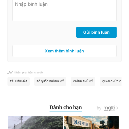
Gửi bình luận
Xem thêm bình luận
Khám phá thêm chủ đề
TÀI LIỆU MẬT
BỘ QUỐC PHÒNG MỸ
CHÍNH PHỦ MỸ
QUAN CHỨC CẤP C