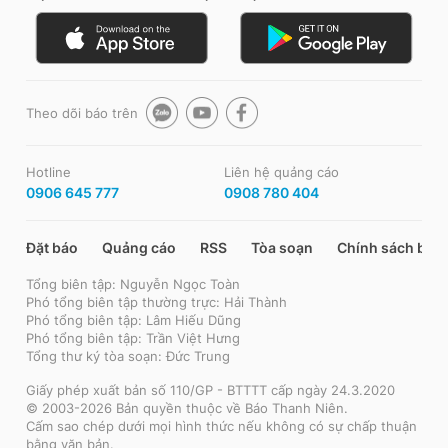
Theo dõi báo trên
Hotline
Liên hệ quảng cáo
0906 645 777
0908 780 404
Đặt báo
Quảng cáo
RSS
Tòa soạn
Chính sách bảo
Tổng biên tập: Nguyễn Ngọc Toàn
Phó tổng biên tập thường trực: Hải Thành
Phó tổng biên tập: Lâm Hiếu Dũng
Phó tổng biên tập: Trần Việt Hưng
Tổng thư ký tòa soạn: Đức Trung
Giấy phép xuất bản số 110/GP - BTTTT cấp ngày 24.3.2020
© 2003-2026 Bản quyền thuộc về Báo Thanh Niên.
Cấm sao chép dưới mọi hình thức nếu không có sự chấp thuận
bằng văn bản.