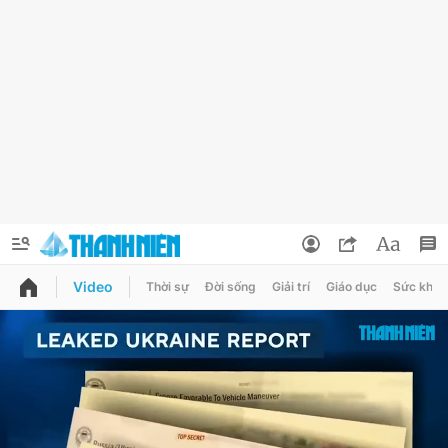
Video
Thời sự
Đời sống
Giải trí
Giáo dục
Sức khỏe
QUẢNG CÁO
ĐẶT BÁO
Thông tin tài khoản
Đổi mật khẩu
Chuyên mục
Tin đã lưu