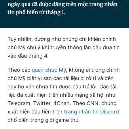
ngày qua đã được đăng trên một trang nhắn
tin phổ biến từ tháng 1.
Đọc Thanh Niên trên điện thoại
Tuy nhiên, dường như chúng chỉ khiến chính
phủ Mỹ chú ý khi truyền thông lần đầu đưa tin
Theo dõi báo trên
vào đầu tháng 4.
Theo các
quan chức Mỹ
, không ai trong chính
Hotline
Liên hệ quảng cáo
phủ Mỹ biết vì sao các tài liệu bị rò rỉ và đến
0906 645 777
0908 780 404
nay họ vẫn chưa tìm được câu trả lời. Các tài
Đặt báo
Quảng cáo
RSS
Tòa soạn
Chính sách bảo
liệu đã xuất hiện trên nhiều mạng xã hội như
Telegram, Twitter, 4Chan. Theo CNN, chúng
Tổng biên tập: Nguyễn Ngọc Toàn
Phó tổng biên tập thường trực: Hải Thành
xuất hiện đầu tiên trên
trang nhắn tin Discord
Phó tổng biên tập: Lâm Hiếu Dũng
phổ biến trong giới game thủ.
Phó tổng biên tập: Trần Việt Hưng
Tổng thư ký tòa soạn: Đức Trung