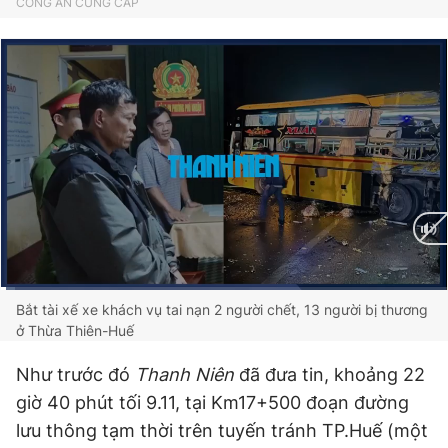
CÔNG AN CUNG CẤP
Giấy phép xuất bản số 110/GP - BTTTT cấp ngày 24.3.2020
© 2003-2026 Bản quyền thuộc về Báo Thanh Niên. Cấm sao
chép dưới mọi hình thức nếu không có sự chấp thuận bằng văn
bản. Phát triển bởi ePi Technologies, JSC.
Current
0:02
/
Duration
1:35
Bắt tài xế xe khách vụ tai nạn 2 người chết, 13 người bị thương
ở Thừa Thiên-Huế
Time
Như trước đó
Thanh Niên
đã đưa tin, khoảng 22
giờ 40 phút tối 9.11, tại Km17+500 đoạn đường
lưu thông tạm thời trên tuyến tránh TP.Huế (một