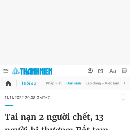
Thời sự
Pháp luật
Dân sinh
Lao động - Việc làm
Quy
QUẢNG CÁO
ĐẶT BÁO
11/11/2022 20:08 GMT+7
Thông tin tài khoản
Tai nạn 2 người chết, 13
Đổi mật khẩu
Chuyên mục
Tin đã lưu