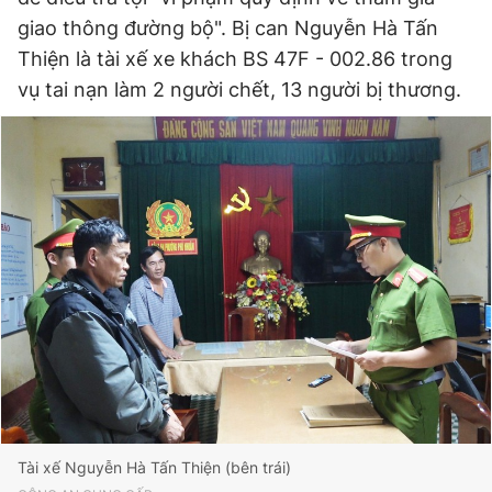
giao thông đường bộ". Bị can Nguyễn Hà Tấn
Thiện là tài xế xe khách BS 47F - 002.86 trong
Đọc Thanh Niên trên điện thoại
vụ tai nạn làm 2 người chết, 13 người bị thương.
Theo dõi báo trên
Hotline
Liên hệ quảng cáo
0906 645 777
0908 780 404
Đặt báo
Quảng cáo
RSS
Tòa soạn
Chính sách bảo
Tổng biên tập: Nguyễn Ngọc Toàn
Phó tổng biên tập thường trực: Hải Thành
Phó tổng biên tập: Lâm Hiếu Dũng
Phó tổng biên tập: Trần Việt Hưng
Tài xế Nguyễn Hà Tấn Thiện (bên trái)
Tổng thư ký tòa soạn: Đức Trung