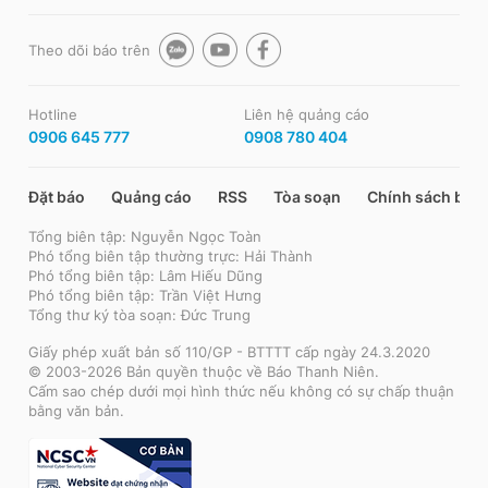
Theo dõi báo trên
Hotline
Liên hệ quảng cáo
0906 645 777
0908 780 404
Đặt báo
Quảng cáo
RSS
Tòa soạn
Chính sách bảo
Tổng biên tập: Nguyễn Ngọc Toàn
Phó tổng biên tập thường trực: Hải Thành
Phó tổng biên tập: Lâm Hiếu Dũng
Phó tổng biên tập: Trần Việt Hưng
Tổng thư ký tòa soạn: Đức Trung
Giấy phép xuất bản số 110/GP - BTTTT cấp ngày 24.3.2020
© 2003-2026 Bản quyền thuộc về Báo Thanh Niên.
Cấm sao chép dưới mọi hình thức nếu không có sự chấp thuận
bằng văn bản.