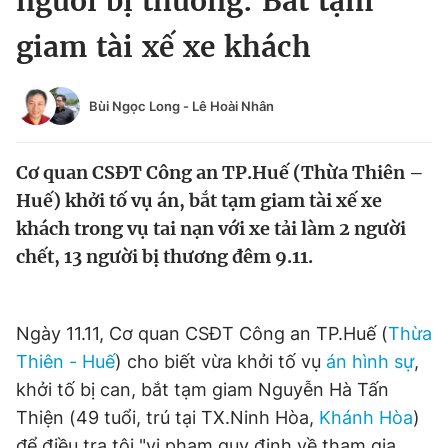
người bị thương: Bắt tạm
Chuyên mục khác
giam tài xế xe khách
Tin đã xem
Chào ngày mới
Tin 24h
Đăng xuất
Bùi Ngọc Long
-
Lê Hoài Nhân
Tin thị trường
Tin 360
Cơ quan CSĐT Công an TP.Huế (Thừa Thiên –
Video
Magazine
Huế) khởi tố vụ án, bắt tạm giam tài xế xe
khách trong vụ tai nạn với xe tải làm 2 người
chết, 13 người bị thương đêm 9.11.
Sản phẩm khác
Tiện ích
Bạn cần biết
Ngày 11.11, Cơ quan CSĐT Công an TP.Huế (
Thừa
Thiên - Huế
) cho biết vừa khởi tố vụ
án hình sự
,
Thông tin tòa soạn
Liên hệ quảng cáo
khởi tố bị can, bắt tạm giam Nguyễn Hà Tấn
Thiện (49 tuổi, trú tại TX.Ninh Hòa,
Khánh Hòa
)
để điều tra tội "vi phạm quy định về tham gia