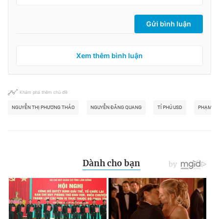
Gửi bình luận
Xem thêm bình luận
Khám phá thêm chủ đề
NGUYỄN THỊ PHƯƠNG THẢO
NGUYỄN ĐĂNG QUANG
TỈ PHÚ USD
PHẠM N