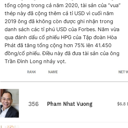
tổng cộng trong cả năm 2020, tài sản của “vua”
Giấy phép xuất bản số 110/GP - BTTTT cấp ngày 24.3.2020
© 2003-2026 Bản quyền thuộc về Báo Thanh Niên. Cấm sao
thép này đã cộng thêm cả tỉ USD vì cuối năm
chép dưới mọi hình thức nếu không có sự chấp thuận bằng văn
2019 ông đã không còn được ghi nhận trong
bản. Phát triển bởi ePi Technologies, JSC.
danh sách các tỉ phú USD của Forbes. Năm vừa
qua đánh dấu cổ phiếu HPG của Tập đoàn Hòa
Phát đã tăng tổng cộng hơn 75% lên 41.450
đồng/cổ phiếu. Điều này đã đưa tài sản của ông
Trần Đình Long nhảy vọt.