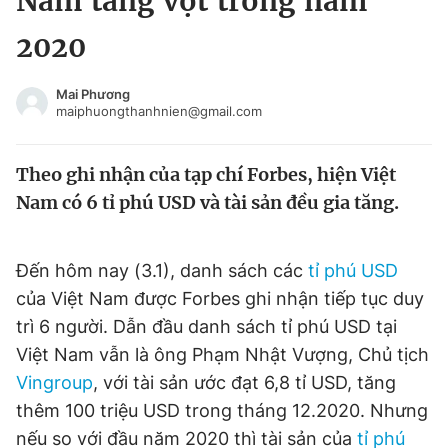
Nam tăng vọt trong năm
Chuyên mục khác
2020
Tin đã xem
Chào ngày mới
Tin 24h
Mai Phương
Đăng xuất
maiphuongthanhnien@gmail.com
Tin thị trường
Tin 360
Theo ghi nhận của tạp chí Forbes, hiện Việt
Video
Magazine
Nam có 6 tỉ phú USD và tài sản đều gia tăng.
Sản phẩm khác
Đến hôm nay (3.1), danh sách các
tỉ phú USD
của Việt Nam được Forbes ghi nhận tiếp tục duy
Tiện ích
Bạn cần biết
trì 6 người. Dẫn đầu danh sách tỉ phú USD tại
Việt Nam vẫn là ông Phạm Nhật Vượng, Chủ tịch
Thông tin tòa soạn
Liên hệ quảng cáo
Vingroup
, với tài sản ước đạt 6,8 tỉ USD, tăng
thêm 100 triệu USD trong tháng 12.2020. Nhưng
nếu so với đầu năm 2020 thì tài sản của
tỉ phú