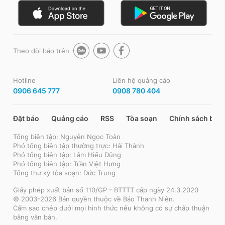
Theo dõi báo trên
Hotline
Liên hệ quảng cáo
0906 645 777
0908 780 404
Đặt báo
Quảng cáo
RSS
Tòa soạn
Chính sách bảo
Tổng biên tập: Nguyễn Ngọc Toàn
Phó tổng biên tập thường trực: Hải Thành
Phó tổng biên tập: Lâm Hiếu Dũng
Phó tổng biên tập: Trần Việt Hưng
Tổng thư ký tòa soạn: Đức Trung
Giấy phép xuất bản số 110/GP - BTTTT cấp ngày 24.3.2020
© 2003-2026 Bản quyền thuộc về Báo Thanh Niên.
Cấm sao chép dưới mọi hình thức nếu không có sự chấp thuận
bằng văn bản.