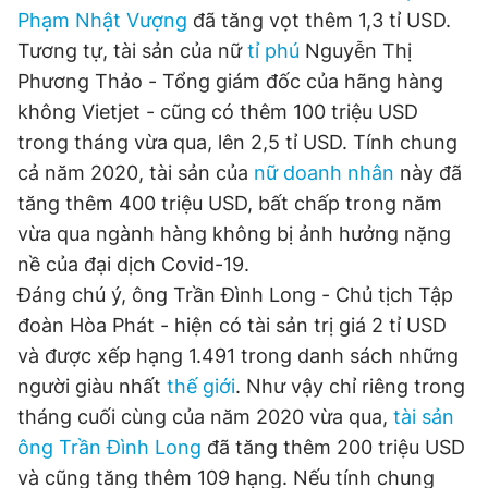
Phạm Nhật Vượng
đã tăng vọt thêm 1,3 tỉ USD.
Tương tự, tài sản của nữ
tỉ phú
Nguyễn Thị
Đọc Thanh Niên trên điện thoại
Phương Thảo - Tổng giám đốc của hãng hàng
không Vietjet - cũng có thêm 100 triệu USD
trong tháng vừa qua, lên 2,5 tỉ USD. Tính chung
cả năm 2020, tài sản của
nữ doanh nhân
này đã
tăng thêm 400 triệu USD, bất chấp trong năm
Theo dõi báo trên
vừa qua ngành hàng không bị ảnh hưởng nặng
nề của đại dịch Covid-19.
Hotline
Liên hệ quảng cáo
Đáng chú ý, ông Trần Đình Long - Chủ tịch Tập
0906 645 777
0908 780 404
đoàn Hòa Phát - hiện có tài sản trị giá 2 tỉ USD
và được xếp hạng 1.491 trong danh sách những
Đặt báo
Quảng cáo
RSS
Tòa soạn
Chính sách bảo
người giàu nhất
thế giới
. Như vậy chỉ riêng trong
Tổng biên tập: Nguyễn Ngọc Toàn
Phó tổng biên tập thường trực: Hải Thành
tháng cuối cùng của năm 2020 vừa qua,
tài sản
Phó tổng biên tập: Lâm Hiếu Dũng
ông Trần Đình Long
đã tăng thêm 200 triệu USD
Phó tổng biên tập: Trần Việt Hưng
Tổng thư ký tòa soạn: Đức Trung
và cũng tăng thêm 109 hạng. Nếu tính chung