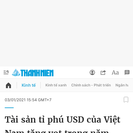
Kinh tế
Kinh tế xanh
Chính sách - Phát triển
Ngân hàn
QUẢNG CÁO
ĐẶT BÁO
03/01/2021 15:54 GMT+7
Thông tin tài khoản
Tài sản tỉ phú USD của Việt
Đổi mật khẩu
Chuyên mục
Tin đã lưu