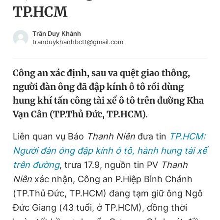
TP.HCM
Chuyên mục khác
Tin đã xem
Chào ngày mới
Tin 24h
Trần Duy Khánh
tranduykhanhbctt@gmail.com
Đăng xuất
Tin thị trường
Tin 360
Công an xác định, sau va quệt giao thông,
người đàn ông đã đập kính ô tô rồi dùng
Video
Magazine
hung khí tấn công tài xế ô tô trên đường Kha
Vạn Cân (TP.Thủ Đức, TP.HCM).
Sản phẩm khác
Liên quan vụ Báo
Thanh Niên
đưa tin
TP.HCM:
Tiện ích
Bạn cần biết
Người đàn ông đập kính ô tô, hành hung tài xế
trên đường
, trưa 17.9, nguồn tin PV
Thanh
Niên
xác nhận, Công an P.Hiệp Bình Chánh
Thông tin tòa soạn
Liên hệ quảng cáo
(TP.Thủ Đức, TP.HCM) đang tạm giữ ông Ngô
Đức Giang (43 tuổi, ở TP.HCM), đồng thời