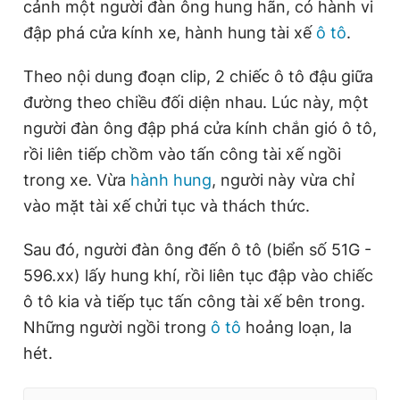
cảnh một người đàn ông hung hãn, có hành vi
n
i
đập phá cửa kính xe, hành hung tài xế
ô tô
.
t
o
T
n
Theo nội dung đoạn clip, 2 chiếc ô tô đậu giữa
i
đường theo chiều đối diện nhau. Lúc này, một
m
người đàn ông đập phá cửa kính chắn gió ô tô,
rồi liên tiếp chồm vào tấn công tài xế ngồi
e
trong xe. Vừa
hành hung
, người này vừa chỉ
vào mặt tài xế chửi tục và thách thức.
Sau đó, người đàn ông đến ô tô (biển số 51G -
596.xx) lấy hung khí, rồi liên tục đập vào chiếc
ô tô kia và tiếp tục tấn công tài xế bên trong.
Những người ngồi trong
ô tô
hoảng loạn, la
hét.