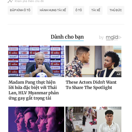
Khám phá thêm chủ đề
ĐẬP KÍNH Ô TÔ
HÀNH HUNG TÀI XẾ
Ô TÔ
TÀI XẾ
THỦ ĐỨC