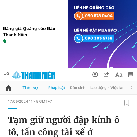
Bảng giá Quảng cáo Báo
Thanh Niên
Thời sự
Pháp luật
Dân sinh
Lao động - Việc làm
Quy
QUẢNG CÁO
ĐẶT BÁO
17/09/2024 11:45 GMT+7
Thông tin tài khoản
Tạm giữ người đập kính ô
Đổi mật khẩu
Chuyên mục
tô, tấn công tài xế ở
Tin đã lưu