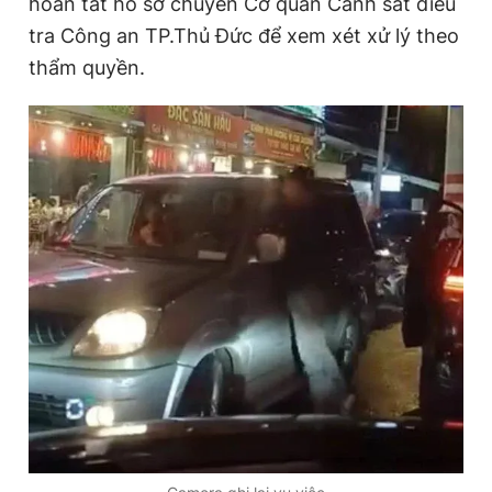
hoàn tất hồ sơ chuyển Cơ quan Cảnh sát điều
tra Công an TP.Thủ Đức để xem xét xử lý theo
thẩm quyền.
Đọc Thanh Niên trên điện thoại
Theo dõi báo trên
Hotline
Liên hệ quảng cáo
0906 645 777
0908 780 404
Đặt báo
Quảng cáo
RSS
Tòa soạn
Chính sách bảo
Tổng biên tập: Nguyễn Ngọc Toàn
Phó tổng biên tập thường trực: Hải Thành
Phó tổng biên tập: Lâm Hiếu Dũng
Phó tổng biên tập: Trần Việt Hưng
Tổng thư ký tòa soạn: Đức Trung