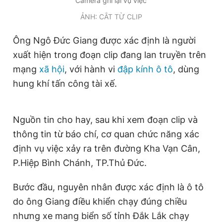
Camera ghi lại vụ việc
Giấy phép xuất bản số 110/GP - BTTTT cấp ngày 24.3.2020
ẢNH: CẮT TỪ CLIP
© 2003-2026 Bản quyền thuộc về Báo Thanh Niên. Cấm sao
chép dưới mọi hình thức nếu không có sự chấp thuận bằng văn
bản. Phát triển bởi ePi Technologies, JSC.
Ông Ngô Đức Giang được xác định là người
xuất hiện trong đoạn clip đang lan truyền trên
mạng
xã hội
, với hành vi
đập kính ô tô
, dùng
hung khí tấn công tài xế.
Nguồn tin cho hay, sau khi xem đoạn clip và
thông tin từ báo chí, cơ quan chức năng xác
định vụ việc xảy ra trên đường Kha Vạn Cân,
P.Hiệp Bình Chánh, TP.Thủ Đức.
Bước đầu, nguyên nhân được xác định là ô tô
do ông Giang điều khiển chạy đúng chiều
nhưng xe mang biển số tỉnh Đắk Lắk chạy