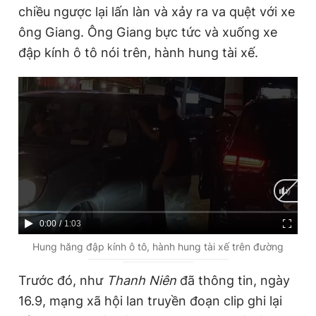
chiều ngược lại lấn làn và xảy ra va quệt với xe
ông Giang. Ông Giang bực tức và xuống xe
đập kính ô tô nói trên, hành hung tài xế.
C
0:00
/
D
1:03
u
u
Hung hăng đập kính ô tô, hành hung tài xế trên đường
r
r
Trước đó, như
Thanh Niên
đã thông tin, ngày
r
a
16.9, mạng xã hội lan truyền đoạn clip ghi lại
e
t