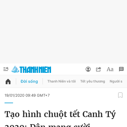
Đời sống
Thanh Niên và tôi
Tết yêu thương
Người sốn
QUẢNG CÁO
ĐẶT BÁO
19/01/2020 09:49 GMT+7
Thông tin tài khoản
Tạo hình chuột tết Canh Tý
Đổi mật khẩu
Chuyên mục
Tin đã lưu