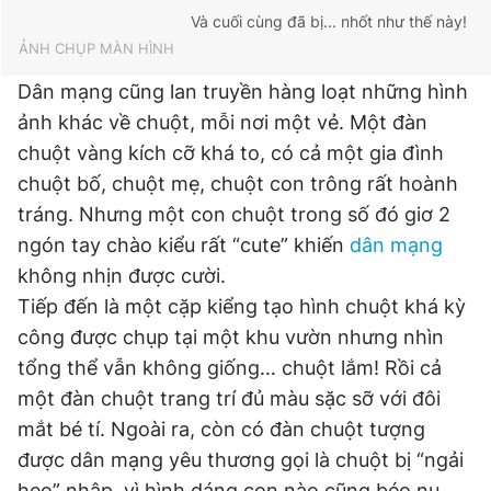
Và cuối cùng đã bị... nhốt như thế này!
ẢNH CHỤP MÀN HÌNH
Dân mạng cũng lan truyền hàng loạt những hình
ảnh khác về chuột, mỗi nơi một vẻ. Một đàn
chuột vàng kích cỡ khá to, có cả một gia đình
chuột bố, chuột mẹ, chuột con trông rất hoành
tráng. Nhưng một con chuột trong số đó giơ 2
ngón tay chào kiểu rất “cute” khiến
dân mạng
không nhịn được cười.
Tiếp đến là một cặp kiểng tạo hình chuột khá kỳ
công được chụp tại một khu vườn nhưng nhìn
tổng thể vẫn không giống… chuột lắm! Rồi cả
một đàn chuột trang trí đủ màu sặc sỡ với đôi
mắt bé tí. Ngoài ra, còn có đàn chuột tượng
được dân mạng yêu thương gọi là chuột bị “ngải
heo” nhập, vì hình dáng con nào cũng béo nu