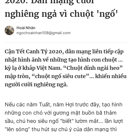
2020: Dân mạng cười
Chuyên mục khác
nghiêng ngả vì chuột 'ngố'
Tin đã xem
Chào ngày mới
Tin 24h
Hoài Nhân
Đăng xuất
ngochoainhan108@gmail.com
Tin thị trường
Tin 360
Cận Tết Canh Tý 2020, dân mạng liên tiếp cập
Video
Magazine
nhật hình ảnh về những tạo hình con chuột …
kỳ lạ ở khắp Việt Nam. “Chuột dính ngải heo”
mập tròn, “chuột ngố siêu cute”… khiến nhiều
Sản phẩm khác
người cười nghiêng ngả.
Tiện ích
Bạn cần biết
Nếu các năm Tuất, năm Hợi trước đây, tạo hình
Thông tin tòa soạn
Liên hệ quảng cáo
những con chó với gương mặt buồn bã thảm
sầu, chú heo siêu ngố "biết" lườm mắt… lần lượt
“lên sóng” thu hút sự chú ý của dân mạng thì