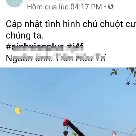
Giấy phép xuất bản số 110/GP - BTTTT cấp ngày 24.3.2020
© 2003-2026 Bản quyền thuộc về Báo Thanh Niên. Cấm sao
chép dưới mọi hình thức nếu không có sự chấp thuận bằng văn
bản. Phát triển bởi ePi Technologies, JSC.