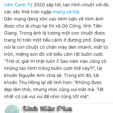
năm Canh Tý
2020 sắp tới, tạo hình chuột với đủ
các sắc thái tràn ngập
mạng xã hội
.
Đọc Thanh Niên trên điện thoại
Dân mạng đang xôn xao bình luận về hình ảnh
được cho là chụp tại thị xã Gò Công, tỉnh Tiền
Giang. Trong ảnh là tượng một con chuột được
trang trí trên một tiểu cảnh ở đường phố. Đáng
nói là con chuột có chân mày đen nhánh, mắt to
Theo dõi báo trên
tròn, miệng son đỏ với biểu cảm rất buồn cười.
“Trời ơi, giải trí thật luôn í! Sao năm nào cũng có
Hotline
Liên hệ quảng cáo
những tạo hình trông buồn cười thế này?!”, tài
0906 645 777
0908 780 404
khoản Nguyễn Anh chia sẻ. Trong khi đó, tài
khoản Thu Hồng lại dễ tính hơn: “Không được
Đặt báo
Quảng cáo
RSS
Tòa soạn
Chính sách bảo
đẹp lắm thôi, nhưng nhìn cũng vui mắt mà. Tết
Tổng biên tập: Nguyễn Ngọc Toàn
Phó tổng biên tập thường trực: Hải Thành
nhất có cái vui vui để nhìn cũng tốt mà”.
Phó tổng biên tập: Lâm Hiếu Dũng
Phó tổng biên tập: Trần Việt Hưng
Tổng thư ký tòa soạn: Đức Trung