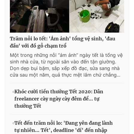
Trăm nỗi lo tết: 'Ám ảnh' tổng vệ sinh, 'đau
đầu' với đồ gỗ chạm trổ
Một trong những nỗi “ám ảnh” ngày tết là tổng vệ
sinh nhà cửa, từ ngoài sân vào đến tận giường.
Dọn dẹp bụi bặm, sắp xếp đồ đạc, sửa sang nhà
cửa sau một năm, quả thực mệt lắm chứ chẳng...
Khóc cười tiền thưởng Tết 2020: Dân
freelancer cày ngày cày đêm để... tự
thưởng Tết
Tết đến trăm nỗi lo: 'Đang yên đang lành
tự nhiên... Tết', deadline 'dí' đến nhập