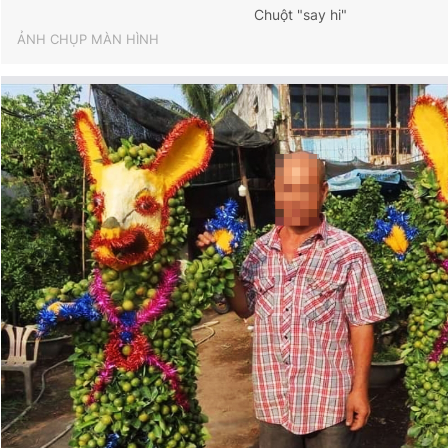
Chuột "say hi"
ẢNH CHỤP MÀN HÌNH