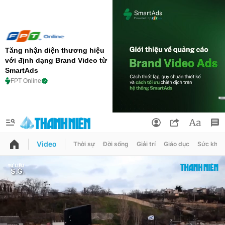
Tăng nhận diện thương hiệu
với định dạng Brand Video từ
SmartAds
FPT Online
Video
Thời sự
Đời sống
Giải trí
Giáo dục
Sức khỏe
QUẢNG CÁO
ĐẶT BÁO
Thông tin tài khoản
Đổi mật khẩu
Chuyên mục
Tin đã lưu