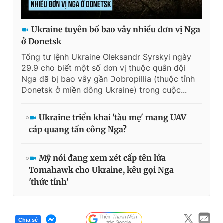
Giấy phép xuất bản số 110/GP - BTTTT cấp ngày 24.3.2020
© 2003-2026 Bản quyền thuộc về Báo Thanh Niên. Cấm sao
chép dưới mọi hình thức nếu không có sự chấp thuận bằng văn
Ukraine tuyên bố bao vây nhiều đơn vị Nga
bản. Phát triển bởi ePi Technologies, JSC.
ở Donetsk
Tổng tư lệnh Ukraine Oleksandr Syrskyi ngày
29.9 cho biết một số đơn vị thuộc quân đội
Nga đã bị bao vây gần Dobropillia (thuộc tỉnh
Donetsk ở miền đông Ukraine) trong cuộc...
Ukraine triển khai 'tàu mẹ' mang UAV
cáp quang tấn công Nga?
Mỹ nói đang xem xét cấp tên lửa
Tomahawk cho Ukraine, kêu gọi Nga
'thức tỉnh'
Chia sẻ