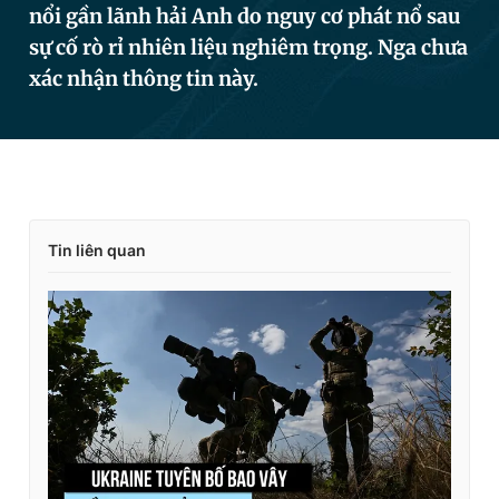
nổi gần lãnh hải Anh do nguy cơ phát nổ sau
sự cố rò rỉ nhiên liệu nghiêm trọng. Nga chưa
xác nhận thông tin này.
Đọc Thanh Niên trên điện thoại
Theo dõi báo trên
Tin liên quan
Hotline
Liên hệ quảng cáo
0906 645 777
0908 780 404
Đặt báo
Quảng cáo
RSS
Tòa soạn
Chính sách bảo
Tổng biên tập: Nguyễn Ngọc Toàn
Phó tổng biên tập thường trực: Hải Thành
Phó tổng biên tập: Lâm Hiếu Dũng
Phó tổng biên tập: Trần Việt Hưng
Tổng thư ký tòa soạn: Đức Trung