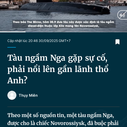
Chuyên mục khác
Tin đã xem
Chào ngày mới
Tin 24h
Đăng xuất
Tin thị trường
Tin 360
Current
0:19
/
Duration
1:35
Cập nhật lúc 20:46 30/09/2025 GMT+7
Time
Video
Magazine
Tàu ngầm Nga gặp sự cố,
phải nổi lên gần lãnh thổ
Sản phẩm khác
Anh?
Tiện ích
Bạn cần biết
Thụy Miên
Thông tin tòa soạn
Liên hệ quảng cáo
Theo một số nguồn tin, một tàu ngầm Nga,
được cho là chiếc Novorossiysk, đã buộc phải