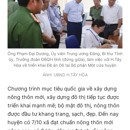
Giấy phép xuất bản số 110/GP - BTTTT cấp ngày 24.3.2020
© 2003-2026 Bản quyền thuộc về Báo Thanh Niên. Cấm sao
chép dưới mọi hình thức nếu không có sự chấp thuận bằng văn
bản. Phát triển bởi ePi Technologies, JSC.
Ông Phạm Đại Dương, Ủy viên Trung ương Đảng, Bí thư Tỉnh
ủy, Trưởng đoàn ĐBQH tỉnh (đứng giữa), làm việc với H.Tây
Hòa về triển khai Đề án 06 tại Bộ phận Một cửa huyện
ẢNH: UBND H.TÂY HÒA
Chương trình mục tiêu quốc gia về xây dựng
nông thôn mới, xây dựng đô thị tiếp tục được
triển khai mạnh mẽ; bộ mặt đô thị, nông thôn
được đầu tư khang trang, sạch, đẹp. Đến nay
huyện có 7/10 xã đạt chuẩn nông thôn mới