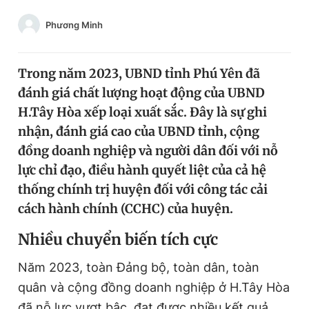
Chuyên mục khác
Phương Minh
Tin đã xem
Chào ngày mới
Tin 24h
Đăng xuất
Trong năm 2023, UBND tỉnh Phú Yên đã
Tin thị trường
Tin 360
đánh giá chất lượng hoạt động của UBND
H.Tây Hòa xếp loại xuất sắc. Đây là sự ghi
nhận, đánh giá cao của UBND tỉnh, cộng
Video
Magazine
đồng doanh nghiệp và người dân đối với nỗ
lực chỉ đạo, điều hành quyết liệt của cả hệ
Sản phẩm khác
thống chính trị huyện đối với công tác cải
cách hành chính (CCHC) của huyện.
Tiện ích
Bạn cần biết
Nhiều chuyển biến tích cực
Thông tin tòa soạn
Liên hệ quảng cáo
Năm 2023, toàn Đảng bộ, toàn dân, toàn
quân và cộng đồng doanh nghiệp ở H.Tây Hòa
đã nỗ lực vượt bậc, đạt được nhiều kết quả