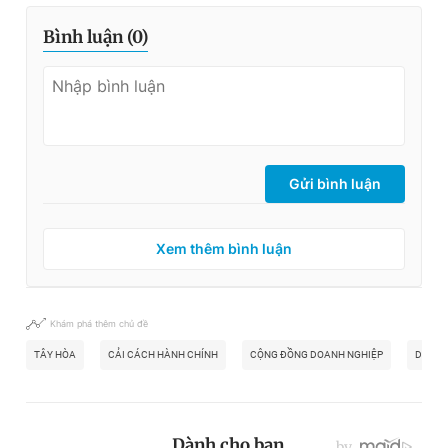
Bình luận (
0
)
Gửi bình luận
Xem thêm bình luận
Khám phá thêm chủ đề
TÂY HÒA
CẢI CÁCH HÀNH CHÍNH
CỘNG ĐỒNG DOANH NGHIỆP
DỊCH 