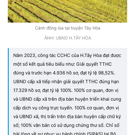
Cánh đồng lúa tại huyện Tây Hòa
ẢNH: UBND H.TÂY HÒA
Năm 2023, công tác CCHC của H.Tây Hòa đạt được
một số kết quả tiêu biểu như: Giải quyết TTHC
đúng và trước hạn 4.936 hồ sơ, đạt tỷ lệ 98,52%.
UBND cấp xã tiếp nhận giải quyết TTHC đúng hạn
17.329 hồ sơ, đạt tỷ lệ 100%. 100% cơ quan, đơn vị
và UBND cấp xã trên địa bàn huyện triển khai cung
cấp dịch vụ công trực tuyến. 100% cơ quan, đơn vị
và UBND xã, thị trấn trên địa bàn huyện cấp chữ ký
số; 100% văn bản có sử dụng chứng thư số. Chỉ số
hài lòng về sự phục vụ hành chính (SIPAS) tại Bộ