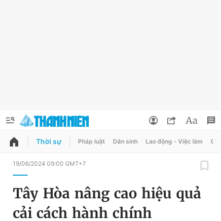
Thời sự
Pháp luật
Dân sinh
Lao động - Việc làm
Quy
QUẢNG CÁO
ĐẶT BÁO
19/06/2024 09:00 GMT+7
Thông tin tài khoản
Tây Hòa nâng cao hiệu quả
Đổi mật khẩu
Chuyên mục
cải cách hành chính
Tin đã lưu