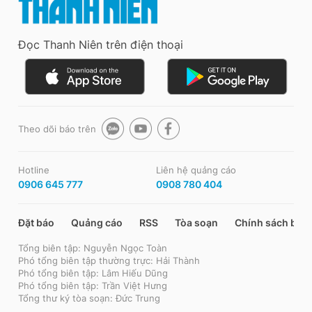
Đọc Thanh Niên trên điện thoại
Theo dõi báo trên
Hotline
Liên hệ quảng cáo
0906 645 777
0908 780 404
Đặt báo
Quảng cáo
RSS
Tòa soạn
Chính sách bảo
Tổng biên tập: Nguyễn Ngọc Toàn
Phó tổng biên tập thường trực: Hải Thành
Phó tổng biên tập: Lâm Hiếu Dũng
Phó tổng biên tập: Trần Việt Hưng
Tổng thư ký tòa soạn: Đức Trung