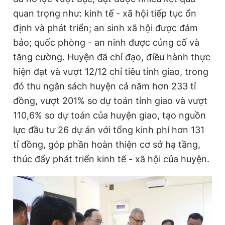
quan trọng như: kinh tế - xã hội tiếp tục ổn
định và phát triển; an sinh xã hội được đảm
Đọc Thanh Niên trên điện thoại
bảo; quốc phòng - an ninh được củng cố và
tăng cường. Huyện đã chỉ đạo, điều hành thực
hiện đạt và vượt 12/12 chỉ tiêu tỉnh giao, trong
đó thu ngân sách huyện cả năm hơn 233 tỉ
Theo dõi báo trên
đồng, vượt 201% so dự toán tỉnh giao và vượt
110,6% so dự toán của huyện giao, tạo nguồn
Hotline
Liên hệ quảng cáo
lực đầu tư 26 dự án với tổng kinh phí hơn 131
0906 645 777
0908 780 404
tỉ đồng, góp phần hoàn thiện cơ sở hạ tầng,
thúc đẩy phát triển kinh tế - xã hội của huyện.
Đặt báo
Quảng cáo
RSS
Tòa soạn
Chính sách bảo
Tổng biên tập: Nguyễn Ngọc Toàn
Phó tổng biên tập thường trực: Hải Thành
Phó tổng biên tập: Lâm Hiếu Dũng
Phó tổng biên tập: Trần Việt Hưng
Tổng thư ký tòa soạn: Đức Trung