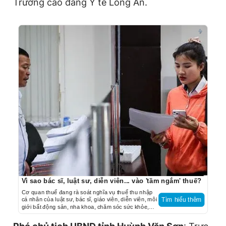
Trường cao đẳng Y tế Long An.
Vì sao bác sĩ, luật sư, diễn viên... vào 'tầm ngắm' thuế?
Cơ quan thuế đang rà soát nghĩa vụ thuế thu nhập
cá nhân của luật sư, bác sĩ, giáo viên, diễn viên, môi
Tìm hiểu thêm
giới bất động sản, nha khoa, chăm sóc sức khỏe,
thẩm mỹ…