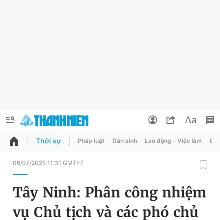
Thời sự
Pháp luật
Dân sinh
Lao động - Việc làm
Quy
QUẢNG CÁO
ĐẶT BÁO
06/07/2025 11:31 GMT+7
Thông tin tài khoản
Tây Ninh: Phân công nhiệm
Đổi mật khẩu
Chuyên mục
vụ Chủ tịch và các phó chủ
Tin đã lưu