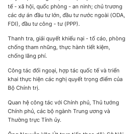
Giấy phép xuất bản số 110/GP - BTTTT cấp ngày 24.3.2020
tế - xã hội, quốc phòng - an ninh; chủ trương
© 2003-2026 Bản quyền thuộc về Báo Thanh Niên. Cấm sao
các dự án đầu tư lớn, đầu tư nước ngoài (ODA,
chép dưới mọi hình thức nếu không có sự chấp thuận bằng văn
bản. Phát triển bởi ePi Technologies, JSC.
FDI), đầu tư công - tư (PPP).
Thanh tra, giải quyết khiếu nại - tố cáo, phòng
chống tham nhũng, thực hành tiết kiệm,
chống lãng phí.
Công tác đối ngoại, hợp tác quốc tế và triển
khai thực hiện các nghị quyết trọng điểm của
Bộ Chính trị.
Quan hệ công tác với Chính phủ, Thủ tướng
Chính phủ, các bộ ngành Trung ương và
Thường trực Tỉnh ủy.