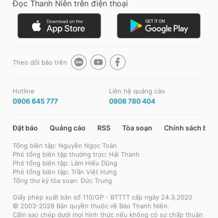
Đọc Thanh Niên trên điện thoại
Theo dõi báo trên
Hotline
Liên hệ quảng cáo
0906 645 777
0908 780 404
Đặt báo
Quảng cáo
RSS
Tòa soạn
Chính sách bảo
Tổng biên tập: Nguyễn Ngọc Toàn
Phó tổng biên tập thường trực: Hải Thành
Phó tổng biên tập: Lâm Hiếu Dũng
Phó tổng biên tập: Trần Việt Hưng
Tổng thư ký tòa soạn: Đức Trung
Giấy phép xuất bản số 110/GP - BTTTT cấp ngày 24.3.2020
© 2003-2026 Bản quyền thuộc về Báo Thanh Niên.
Cấm sao chép dưới mọi hình thức nếu không có sự chấp thuận