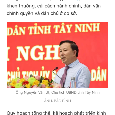
khen thưởng, cải cách hành chính, dân vận
chính quyền và dân chủ ở cơ sở.
Đọc Thanh Niên trên điện thoại
Theo dõi báo trên
Hotline
Liên hệ quảng cáo
0906 645 777
0908 780 404
Đặt báo
Quảng cáo
RSS
Tòa soạn
Chính sách bảo
Ông Nguyễn Văn Út, Chủ tịch UBND tỉnh Tây Ninh
Tổng biên tập: Nguyễn Ngọc Toàn
Phó tổng biên tập thường trực: Hải Thành
ẢNH: BẮC BÌNH
Phó tổng biên tập: Lâm Hiếu Dũng
Phó tổng biên tập: Trần Việt Hưng
Tổng thư ký tòa soạn: Đức Trung
Quy hoạch tổng thể, kế hoạch phát triển kinh