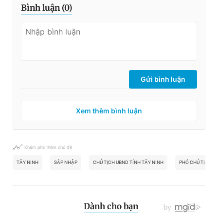
Bình luận (
0
)
Gửi bình luận
Xem thêm bình luận
Khám phá thêm chủ đề
TÂY NINH
SÁP NHẬP
CHỦ TỊCH UBND TỈNH TÂY NINH
PHÓ CHỦ TỊCH U