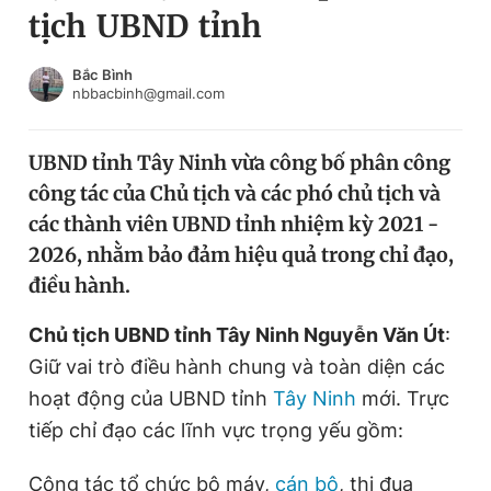
tịch UBND tỉnh
Chuyên mục khác
Tin đã xem
Chào ngày mới
Tin 24h
Bắc Bình
nbbacbinh@gmail.com
Đăng xuất
Tin thị trường
Tin 360
UBND tỉnh Tây Ninh vừa công bố phân công
công tác của Chủ tịch và các phó chủ tịch và
Video
Magazine
các thành viên UBND tỉnh nhiệm kỳ 2021 -
2026, nhằm bảo đảm hiệu quả trong chỉ đạo,
điều hành.
Sản phẩm khác
Tiện ích
Chủ tịch UBND tỉnh Tây Ninh Nguyễn Văn Út
Bạn cần biết
:
Giữ vai trò điều hành chung và toàn diện các
hoạt động của UBND tỉnh
Tây Ninh
mới. Trực
Thông tin tòa soạn
Liên hệ quảng cáo
tiếp chỉ đạo các lĩnh vực trọng yếu gồm:
Công tác tổ chức bộ máy,
cán bộ
, thi đua