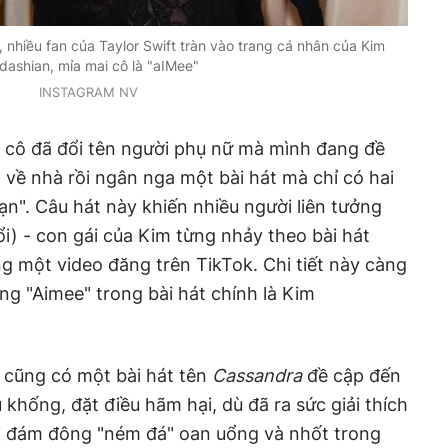
 nhiều fan của Taylor Swift tràn vào trang cá nhân của Kim
dashian, mỉa mai cô là "aIMee"
INSTAGRAM NV
n cô đã đổi tên người phụ nữ mà mình đang đề
 về nhà rồi ngân nga một bài hát mà chỉ có hai
bạn". Câu hát này khiến nhiều người liên tưởng
ổi) - con gái của Kim từng nhảy theo bài hát
g một video đăng trên TikTok. Chi tiết này càng
ng "Aimee" trong bài hát chính là Kim
 cũng có một bài hát tên
Cassandra
đề cập đến
u khống, đặt điều hãm hại, dù đã ra sức giải thích
bị đám đông "ném đá" oan uổng và nhốt trong