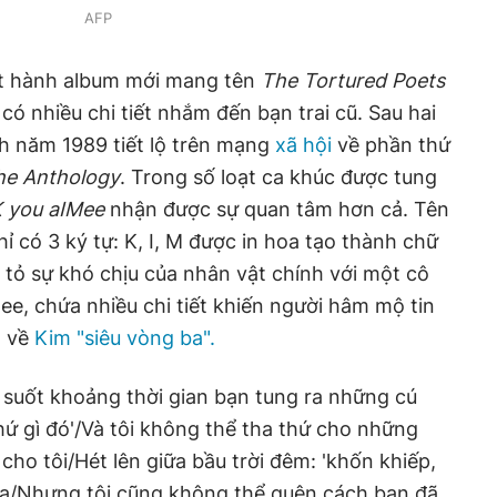
AFP
 hành album mới mang tên
The Tortured Poets
 có nhiều chi tiết nhắm đến bạn trai cũ. Sau hai
nh năm 1989 tiết lộ trên mạng
xã hội
về phần thứ
he Anthology
. Trong số loạt ca khúc được tung
 you aIMee
nhận được sự quan tâm hơn cả. Tên
hỉ có 3 ký tự: K, I, M được in hoa tạo thành chữ
y tỏ sự khó chịu của nhân vật chính với một cô
mee, chứa nhiều chi tiết khiến người hâm mộ tin
t về
Kim "siêu vòng ba".
g suốt khoảng thời gian bạn tung ra những cú
hứ gì đó'/Và tôi không thể tha thứ cho những
o tôi/Hét lên giữa bầu trời đêm: 'khốn khiếp,
ra/Nhưng tôi cũng không thể quên cách bạn đã