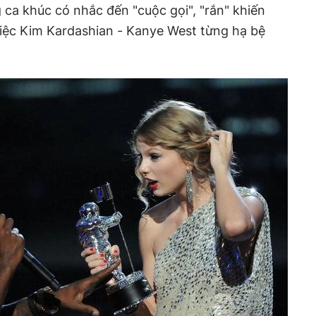
 ca khúc có nhắc đến "cuộc gọi", "rắn" khiến
 việc Kim Kardashian - Kanye West từng hạ bệ