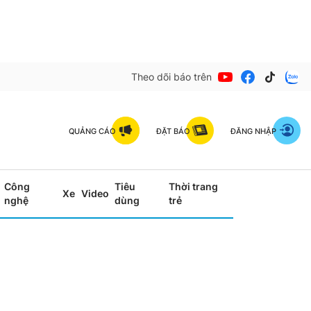
Theo dõi báo trên
QUẢNG CÁO
ĐẶT BÁO
ĐĂNG NHẬP
Công
Tiêu
Thời trang
Xe
Video
nghệ
dùng
trẻ