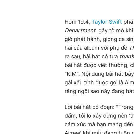
Hôm 19.4,
Taylor Swift
phát
Department
, gây tò mò khi
giờ phát hành, giọng ca si
hai của album với phụ đề
T
ra sau, bài hát có tựa
thanK
bài hát được viết thường, c
"KIM". Nội dung bài hát bà
gái xấu tính được gọi là Ai
rằng ngôi sao này đang há
Lời bài hát có đoạn: "Tron
đấm, tôi lo xây dựng nên 't
cảm xúc mà bạn mang đến ch
Aimee' khi máu đang tuôn 