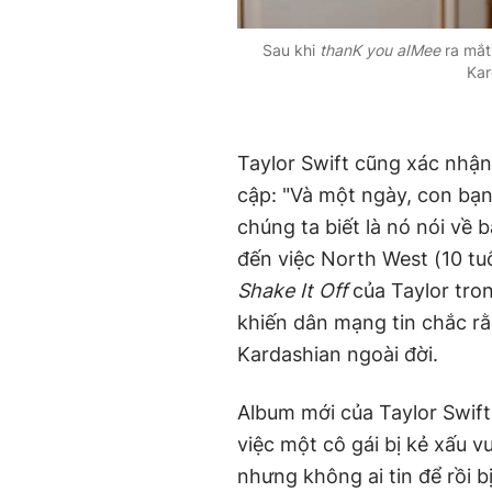
Sau khi
thanK you aIMee
ra mắt,
Kar
Taylor Swift cũng xác nhậ
cập: "Và một ngày, con bạn
chúng ta biết là nó nói về 
đến việc North West (10 tu
Shake It Off
của Taylor tron
khiến dân mạng tin chắc rằ
Kardashian ngoài đời.
Album mới của Taylor Swift
việc một cô gái bị kẻ xấu v
nhưng không ai tin để rồi 