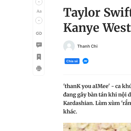
Taylor Swif
Kanye West
Thanh Chi
Chia sẻ
'thanK you aIMee' - ca kh
đang gây bàn tán khi nội d
Kardashian. Lùm xùm 'rắn 
khác.