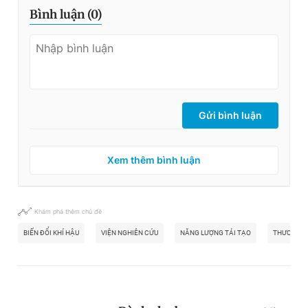
Bình luận (
0
)
Gửi bình luận
Xem thêm bình luận
Khám phá thêm chủ đề
BIẾN ĐỔI KHÍ HẬU
VIỆN NGHIÊN CỨU
NĂNG LƯỢNG TÁI TẠO
THƯƠNG M