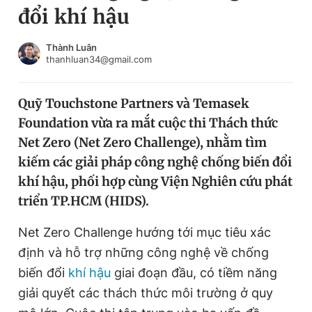
đổi khí hậu
Chuyên mục khác
Tin đã xem
Chào ngày mới
Tin 24h
Thành Luân
thanhluan34@gmail.com
Đăng xuất
Tin thị trường
Tin 360
Quỹ Touchstone Partners và Temasek
Foundation vừa ra mắt cuộc thi Thách thức
Video
Magazine
Net Zero (Net Zero Challenge), nhằm tìm
kiếm các giải pháp công nghệ chống biến đổi
khí hậu, phối hợp cùng Viện Nghiên cứu phát
Sản phẩm khác
triển TP.HCM (HIDS).
Tiện ích
Bạn cần biết
Net Zero Challenge hướng tới mục tiêu xác
định và hỗ trợ những công nghệ về chống
Thông tin tòa soạn
Liên hệ quảng cáo
biến đổi
khí hậu
giai đoạn đầu, có tiềm năng
giải quyết các thách thức môi trường ở quy