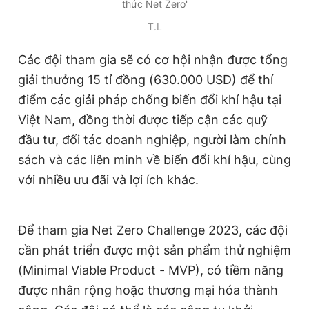
thức Net Zero'
Giấy phép xuất bản số 110/GP - BTTTT cấp ngày 24.3.2020
© 2003-2026 Bản quyền thuộc về Báo Thanh Niên. Cấm sao
T.L
chép dưới mọi hình thức nếu không có sự chấp thuận bằng văn
bản. Phát triển bởi ePi Technologies, JSC.
Các đội tham gia sẽ có cơ hội nhận được tổng
giải thưởng 15 tỉ đồng (630.000 USD) để thí
điểm các giải pháp chống biến đổi khí hậu tại
Việt Nam, đồng thời được tiếp cận các quỹ
đầu tư, đối tác doanh nghiệp, người làm chính
sách và các liên minh về biến đổi khí hậu, cùng
với nhiều ưu đãi và lợi ích khác.
Để tham gia Net Zero Challenge 2023, các đội
cần phát triển được một sản phẩm thử nghiệm
(Minimal Viable Product - MVP), có tiềm năng
được nhân rộng hoặc thương mại hóa thành