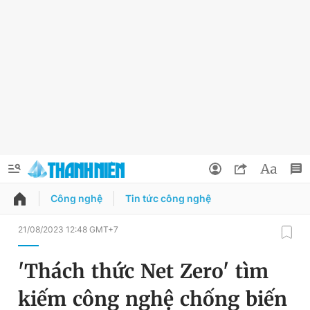
Công nghệ
Tin tức công nghệ
QUẢNG CÁO
ĐẶT BÁO
21/08/2023 12:48 GMT+7
Thông tin tài khoản
'Thách thức Net Zero' tìm
Đổi mật khẩu
Chuyên mục
kiếm công nghệ chống biến
Tin đã lưu