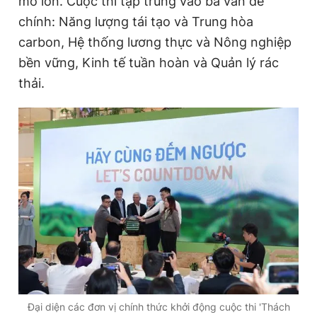
mô lớn. Cuộc thi tập trung vào ba vấn đề
chính: Năng lượng tái tạo và Trung hòa
carbon, Hệ thống lương thực và Nông nghiệp
Đọc Thanh Niên trên điện thoại
bền vững, Kinh tế tuần hoàn và Quản lý rác
thải.
Theo dõi báo trên
Hotline
Liên hệ quảng cáo
0906 645 777
0908 780 404
Đặt báo
Quảng cáo
RSS
Tòa soạn
Chính sách bảo
Tổng biên tập: Nguyễn Ngọc Toàn
Phó tổng biên tập thường trực: Hải Thành
Phó tổng biên tập: Lâm Hiếu Dũng
Phó tổng biên tập: Trần Việt Hưng
Đại diện các đơn vị chính thức khởi động cuộc thi 'Thách
Tổng thư ký tòa soạn: Đức Trung