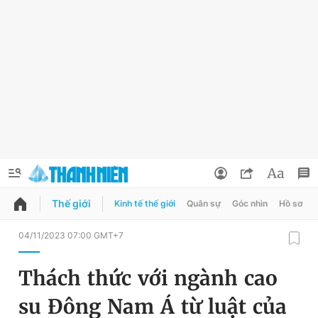
Thế giới
Kinh tế thế giới
Quân sự
Góc nhìn
Hồ sơ
QUẢNG CÁO
ĐẶT BÁO
04/11/2023 07:00 GMT+7
Thông tin tài khoản
Thách thức với ngành cao
Đổi mật khẩu
Chuyên mục
su Đông Nam Á từ luật của
Tin đã lưu