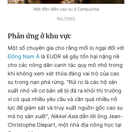
Giấy phép xuất bản số 110/GP - BTTTT cấp ngày 24.3.2020
Một đồn điền cao su ở Campuchia
© 2003-2026 Bản quyền thuộc về Báo Thanh Niên. Cấm sao
chép dưới mọi hình thức nếu không có sự chấp thuận bằng văn
REUTERS
bản. Phát triển bởi ePi Technologies, JSC.
Phản ứng ở khu vực
Một số chuyên gia cho rằng mối lo ngại đối với
Đông Nam Á
là EUDR sẽ gây tổn hại nặng nề
cho các nông dân canh tác quy mô nhỏ trong
khi không xem xét thỏa đáng vai trò của cao
su trong nạn phá rừng. "Rủi ro là các hộ sản
xuất nhỏ về cơ bản sẽ bị đá ra khỏi thị trường
vì có quá nhiều yêu cầu và cần quá nhiều nỗ
lực để giám sát và truy xuất nguồn gốc cao su
mà họ sản xuất",
Nikkei Asia
dẫn lời ông Jean-
Christophe Diepart, một nhà địa nông học tại