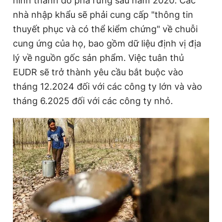
hình thành do phá rừng sau năm 2020. Các
nhà nhập khẩu sẽ phải cung cấp "thông tin
thuyết phục và có thể kiểm chứng" về chuỗi
Đọc Thanh Niên trên điện thoại
cung ứng của họ, bao gồm dữ liệu định vị địa
lý về nguồn gốc sản phẩm. Việc tuân thủ
EUDR sẽ trở thành yêu cầu bắt buộc vào
tháng 12.2024 đối với các công ty lớn và vào
Theo dõi báo trên
tháng 6.2025 đối với các công ty nhỏ.
Hotline
Liên hệ quảng cáo
0906 645 777
0908 780 404
Đặt báo
Quảng cáo
RSS
Tòa soạn
Chính sách bảo
Tổng biên tập: Nguyễn Ngọc Toàn
Phó tổng biên tập thường trực: Hải Thành
Phó tổng biên tập: Lâm Hiếu Dũng
Phó tổng biên tập: Trần Việt Hưng
Tổng thư ký tòa soạn: Đức Trung