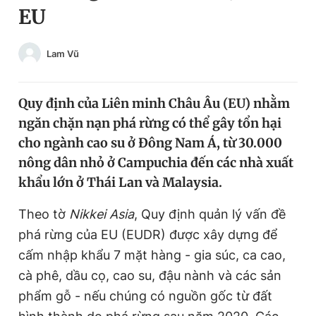
EU
Chuyên mục khác
Tin đã xem
Chào ngày mới
Tin 24h
Lam Vũ
Đăng xuất
Tin thị trường
Tin 360
Quy định của Liên minh Châu Âu (EU) nhằm
ngăn chặn nạn phá rừng có thể gây tổn hại
Video
Magazine
cho ngành cao su ở Đông Nam Á, từ 30.000
nông dân nhỏ ở Campuchia đến các nhà xuất
khẩu lớn ở Thái Lan và Malaysia.
Sản phẩm khác
Theo tờ
Nikkei Asia
, Quy định quản lý vấn đề
Tiện ích
Bạn cần biết
phá rừng của EU (EUDR) được xây dựng để
cấm nhập khẩu 7 mặt hàng - gia súc, ca cao,
Thông tin tòa soạn
Liên hệ quảng cáo
cà phê, dầu cọ, cao su, đậu nành và các sản
phẩm gỗ - nếu chúng có nguồn gốc từ đất