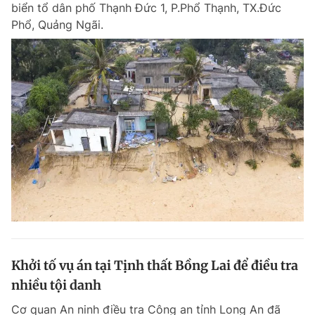
biển tổ dân phố Thạnh Đức 1, P.Phổ Thạnh, TX.Đức
Phổ, Quảng Ngãi.
Đọc Thanh Niên trên điện thoại
Theo dõi báo trên
Hotline
Liên hệ quảng cáo
0906 645 777
0908 780 404
Đặt báo
Quảng cáo
RSS
Tòa soạn
Chính sách bảo m
Tổng biên tập: Nguyễn Ngọc Toàn
Khởi tố vụ án tại Tịnh thất Bồng Lai để điều tra
Phó tổng biên tập thường trực: Hải Thành
Phó tổng biên tập: Lâm Hiếu Dũng
nhiều tội danh
Phó tổng biên tập: Trần Việt Hưng
Tổng thư ký tòa soạn: Đức Trung
Cơ quan An ninh điều tra Công an tỉnh Long An đã