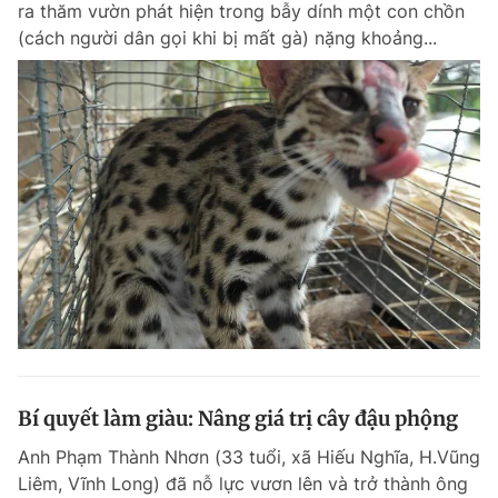
ra thăm vườn phát hiện trong bẫy dính một con chồn
(cách người dân gọi khi bị mất gà) nặng khoảng...
Bí quyết làm giàu: Nâng giá trị cây đậu phộng
Anh Phạm Thành Nhơn (33 tuổi, xã Hiếu Nghĩa, H.Vũng
Liêm, Vĩnh Long) đã nỗ lực vươn lên và trở thành ông