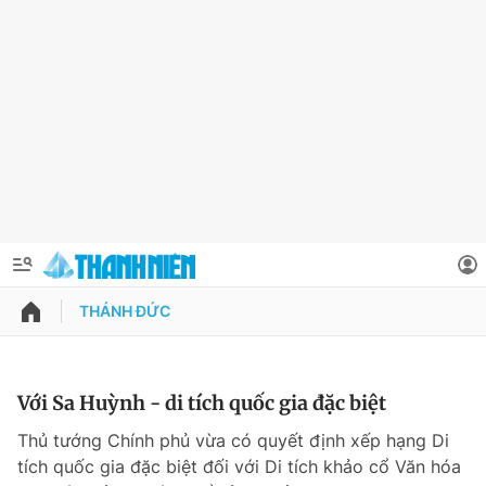
THÁNH ĐỨC
QUẢNG CÁO
ĐẶT BÁO
Thông tin tài khoản
Với Sa Huỳnh - di tích quốc gia đặc biệt
Đổi mật khẩu
Thủ tướng Chính phủ vừa có quyết định xếp hạng Di
Chuyên mục
tích quốc gia đặc biệt đối với Di tích khảo cổ Văn hóa
Tin đã lưu