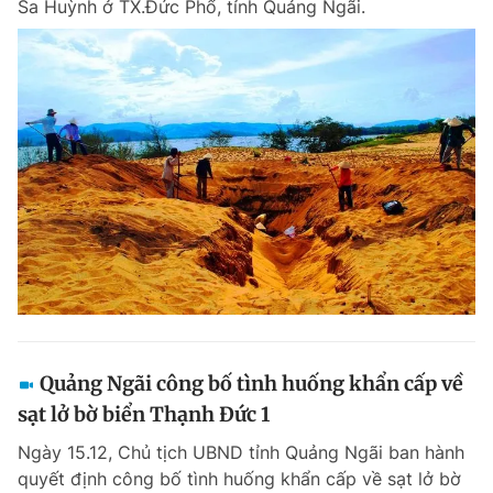
Sa Huỳnh ở TX.Đức Phổ, tỉnh Quảng Ngãi.
Chuyên mục khác
Tin đã xem
Chào ngày mới
Tin 24h
Đăng xuất
Tin thị trường
Tin 360
Video
Magazine
Sản phẩm khác
Tiện ích
Bạn cần biết
Quảng Ngãi công bố tình huống khẩn cấp về
Thông tin tòa soạn
Liên hệ quảng cáo
sạt lở bờ biển Thạnh Đức 1
Ngày 15.12, Chủ tịch UBND tỉnh Quảng Ngãi ban hành
quyết định công bố tình huống khẩn cấp về sạt lở bờ