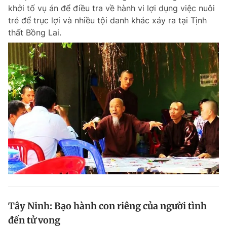
khởi tố vụ án để điều tra về hành vi lợi dụng việc nuôi
Giấy phép xuất bản số 110/GP - BTTTT cấp ngày 24.3.2020
© 2003-2026 Bản quyền thuộc về Báo Thanh Niên. Cấm sao chép
trẻ để trục lợi và nhiều tội danh khác xảy ra tại Tịnh
dưới mọi hình thức nếu không có sự chấp thuận bằng văn bản.
thất Bồng Lai.
Phát triển bởi ePi Technologies, JSC.
Tây Ninh: Bạo hành con riêng của người tình
đến tử vong