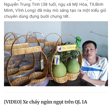
Nguyễn Trung Tính (38 tuổi, ngụ xã Mỹ Hòa, TX.Bình
Minh, Vĩnh Long) đã mày mò sáng tạo ra một kiểu giỏ
chuyên dùng đựng bưởi chưng tết.
[VIDEO] Xe cháy ngùn ngụt trên QL 1A
Vào lúc 9 giờ 40 phút sáng 31.1, trên QL 1A đoạn qua