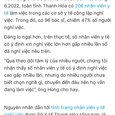
© 2003-2026 Bản quyền thuộc về Báo Thanh Niên. Cấm sao
6.2022, toàn tỉnh Thanh Hóa có
206 nhân viên y
chép dưới mọi hình thức nếu không có sự chấp thuận bằng văn
bản. Phát triển bởi ePi Technologies, JSC.
tế
làm việc trong các cơ sở y tế công lập nghỉ
việc. Trong đó, có 96 bác sĩ, chiếm 47% số người
nghỉ việc.
Đáng lo ngại hơn, trên thực tế, số nhân viên y tế
có ý định xin nghỉ việc lớn hơn gấp nhiều lần số
đã nghỉ việc nêu trên.
“Qua theo dõi tâm lý của nhiều người, chúng tôi
nhận thấy số nhân viên y tế có ý định nghỉ việc
cao gấp nhiều lần, nhưng do nhiều người chưa
biết chọn nghề gì, chuyển đến đâu nên họ vẫn
đang làm việc”, ông Hùng cho hay.
Nguyên nhân dẫn tới
tình trạng nhân viên y tế
nghỉ việc
được Sở Y tế Thanh Hóa tổng hợp, là