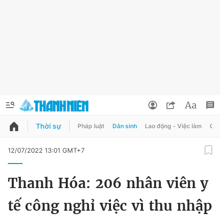
Thời sự
Pháp luật
Dân sinh
Lao động - Việc làm
Quy
QUẢNG CÁO
ĐẶT BÁO
12/07/2022 13:01 GMT+7
Thông tin tài khoản
Thanh Hóa: 206 nhân viên y
Đổi mật khẩu
Chuyên mục
tế công nghỉ việc vì thu nhập
Tin đã lưu
Chuyên mục khác