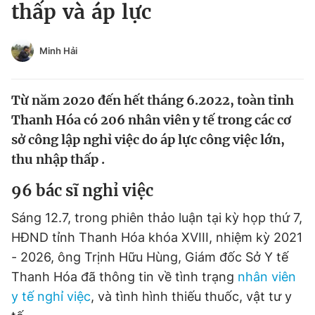
thấp và áp lực
Tin đã xem
Chào ngày mới
Tin 24h
Đăng xuất
Minh Hải
Tin thị trường
Tin 360
Từ năm 2020 đến hết tháng 6.2022, toàn tỉnh
Video
Magazine
Thanh Hóa có 206 nhân viên y tế trong các cơ
sở công lập nghỉ việc do áp lực công việc lớn,
thu nhập thấp .
Sản phẩm khác
96 bác sĩ nghỉ việc
Tiện ích
Bạn cần biết
Sáng 12.7, trong phiên thảo luận tại kỳ họp thứ 7,
Thông tin tòa soạn
Liên hệ quảng cáo
HĐND tỉnh Thanh Hóa khóa XVIII, nhiệm kỳ 2021
- 2026, ông Trịnh Hữu Hùng, Giám đốc Sở Y tế
Thanh Hóa đã thông tin về tình trạng
nhân viên
y tế nghỉ việc
, và tình hình thiếu thuốc, vật tư y