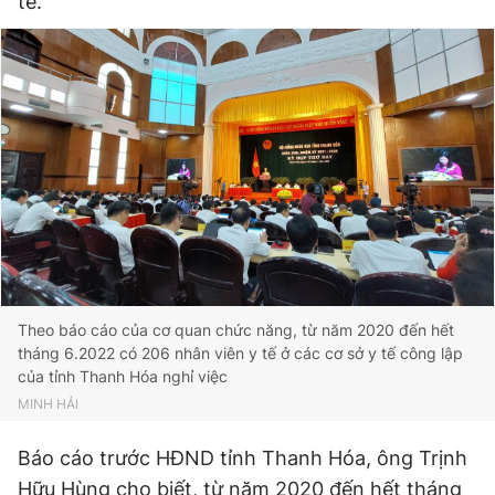
tế.
Đọc Thanh Niên trên điện thoại
Theo dõi báo trên
Hotline
Liên hệ quảng cáo
0906 645 777
0908 780 404
Đặt báo
Quảng cáo
RSS
Tòa soạn
Chính sách bảo
Theo báo cáo của cơ quan chức năng, từ năm 2020 đến hết
tháng 6.2022 có 206 nhân viên y tế ở các cơ sở y tế công lập
Tổng biên tập: Nguyễn Ngọc Toàn
của tỉnh Thanh Hóa nghỉ việc
Phó tổng biên tập thường trực: Hải Thành
MINH HẢI
Phó tổng biên tập: Lâm Hiếu Dũng
Phó tổng biên tập: Trần Việt Hưng
Tổng thư ký tòa soạn: Đức Trung
Báo cáo trước HĐND tỉnh Thanh Hóa, ông Trịnh
Giấy phép xuất bản số 110/GP - BTTTT cấp ngày 24.3.2020
Hữu Hùng cho biết, từ năm 2020 đến hết tháng