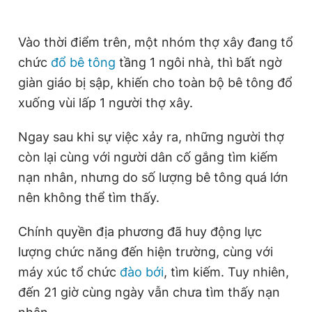
Giấy phép xuất bản số 110/GP - BTTTT cấp ngày 24.3.2020
© 2003-2026 Bản quyền thuộc về Báo Thanh Niên. Cấm sao
chép dưới mọi hình thức nếu không có sự chấp thuận bằng văn
Vào thời điểm trên, một nhóm thợ xây đang tổ
bản. Phát triển bởi ePi Technologies, JSC.
chức
đổ bê tông
tầng 1 ngôi nhà, thì bất ngờ
giàn giáo bị sập, khiến cho toàn bộ bê tông đổ
xuống vùi lấp 1 người thợ xây.
Ngay sau khi sự việc xảy ra, những người thợ
còn lại cùng với người dân cố gắng tìm kiếm
nạn nhân, nhưng do số lượng bê tông quá lớn
nên không thể tìm thấy.
Chính quyền địa phương đã huy động lực
lượng chức năng đến hiện trường, cùng với
máy xúc tổ chức
đào bới
, tìm kiếm. Tuy nhiên,
đến 21 giờ cùng ngày vẫn chưa tìm thấy nạn