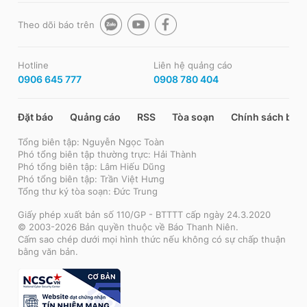
Theo dõi báo trên
Hotline
Liên hệ quảng cáo
0906 645 777
0908 780 404
Đặt báo
Quảng cáo
RSS
Tòa soạn
Chính sách bảo
Tổng biên tập: Nguyễn Ngọc Toàn
Phó tổng biên tập thường trực: Hải Thành
Phó tổng biên tập: Lâm Hiếu Dũng
Phó tổng biên tập: Trần Việt Hưng
Tổng thư ký tòa soạn: Đức Trung
Giấy phép xuất bản số 110/GP - BTTTT cấp ngày 24.3.2020
© 2003-2026 Bản quyền thuộc về Báo Thanh Niên.
Cấm sao chép dưới mọi hình thức nếu không có sự chấp thuận
bằng văn bản.