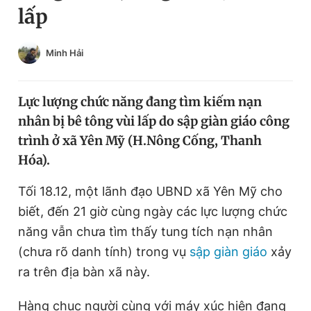
lấp
Chuyên mục khác
Tin đã xem
Chào ngày mới
Tin 24h
Minh Hải
Đăng xuất
Tin thị trường
Tin 360
Lực lượng chức năng đang tìm kiếm nạn
nhân bị bê tông vùi lấp do sập giàn giáo công
Video
Magazine
trình ở xã Yên Mỹ (H.Nông Cống, Thanh
Hóa).
Sản phẩm khác
Tối 18.12, một lãnh đạo UBND xã Yên Mỹ cho
biết, đến 21 giờ cùng ngày các lực lượng chức
Tiện ích
Bạn cần biết
năng vẫn chưa tìm thấy tung tích nạn nhân
(chưa rõ danh tính) trong vụ
sập giàn giáo
xảy
Thông tin tòa soạn
Liên hệ quảng cáo
ra trên địa bàn xã này.
Hàng chục người cùng với máy xúc hiện đang