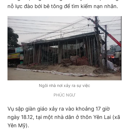
nỗ lực đào bới bê tông để tìm kiếm nạn nhân.
Đọc Thanh Niên trên điện thoại
Theo dõi báo trên
Hotline
Liên hệ quảng cáo
0906 645 777
0908 780 404
Ngôi nhà nơi xảy ra sự việc
Đặt báo
Quảng cáo
RSS
Tòa soạn
Chính sách bảo
PHÚC NGƯ
Tổng biên tập: Nguyễn Ngọc Toàn
Vụ sập giàn giáo xảy ra vào khoảng 17 giờ
Phó tổng biên tập thường trực: Hải Thành
Phó tổng biên tập: Lâm Hiếu Dũng
ngày 18.12, tại một nhà dân ở thôn Yên Lai (xã
Phó tổng biên tập: Trần Việt Hưng
Yên Mỹ).
Tổng thư ký tòa soạn: Đức Trung