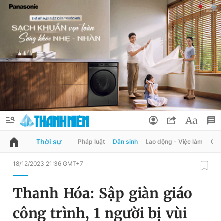
Thời sự
Pháp luật
Dân sinh
Lao động - Việc làm
Quy
QUẢNG CÁO
ĐẶT BÁO
18/12/2023 21:36 GMT+7
Thông tin tài khoản
Thanh Hóa: Sập giàn giáo
Đổi mật khẩu
Chuyên mục
công trình, 1 người bị vùi
Tin đã lưu