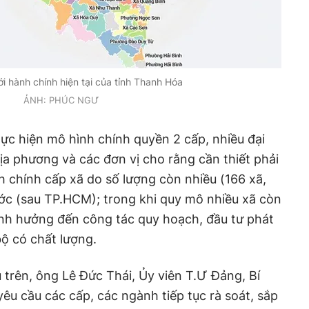
ới hành chính hiện tại của tỉnh Thanh Hóa
ẢNH: PHÚC NGƯ
hực hiện mô hình chính quyền 2 cấp, nhiều đại
địa phương và các đơn vị cho rằng cần thiết phải
h chính cấp xã do số lượng còn nhiều (166 xã,
ớc (sau TP.HCM); trong khi quy mô nhiều xã còn
ảnh hưởng đến công tác quy hoạch, đầu tư phát
bộ có chất lượng.
u trên, ông Lê Đức Thái, Ủy viên T.Ư Đảng, Bí
êu cầu các cấp, các ngành tiếp tục rà soát, sắp