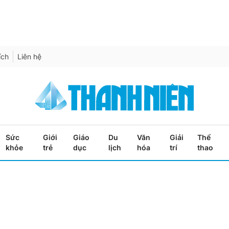
ích
Liên hệ
Sức
Giới
Giáo
Du
Văn
Giải
Thể
khỏe
trẻ
dục
lịch
hóa
trí
thao