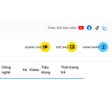
Theo dõi báo trên
QUẢNG CÁO
ĐẶT BÁO
ĐĂNG NHẬP
Công
Tiêu
Thời trang
Xe
Video
nghệ
dùng
trẻ