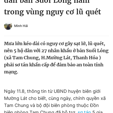
dân bản Suối Lóng nằm
Chuyên mục khác
trong vùng nguy cơ lũ quét
Tin đã xem
Chào ngày mới
Tin 24h
Đăng xuất
Minh Hải
Tin thị trường
Tin 360
Mưa lớn kéo dài có nguy cơ gây sạt lở, lũ quét,
Video
Magazine
nên 5 hộ dân với 27 nhân khẩu ở bản Suối Lóng
(xã Tam Chung, H.Mường Lát, Thanh Hóa )
phải sơ tán khẩn cấp để đảm bảo an toàn tính
Sản phẩm khác
mạng.
Tiện ích
Bạn cần biết
Ngày 11.8, thông tin từ UBND huyện biên giới
Thông tin tòa soạn
Liên hệ quảng cáo
Mường Lát cho biết, cùng ngày, chính quyền xã
Tam Chung và bộ đội biên phòng thuộc Đồn
biên phòng Tam Chung đã hỗ trợ,
sơ tán
5 gia