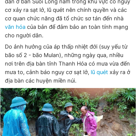
dân ở bản Suối Lóng nằm trong khu vực có nguy
Giấy phép xuất bản số 110/GP - BTTTT cấp ngày 24.3.2020
cơ xảy ra sạt lở, lũ quét nên chính quyền và các
© 2003-2026 Bản quyền thuộc về Báo Thanh Niên. Cấm sao
chép dưới mọi hình thức nếu không có sự chấp thuận bằng văn
cơ quan chức năng đã tổ chức sơ tán đến nhà
bản. Phát triển bởi ePi Technologies, JSC.
văn hóa
của bản để đảm bảo an toàn tính mạng
cho người dân.
Do ảnh hưởng của áp thấp nhiệt đới (suy yếu từ
bão số 2 - bão Mulan), những ngày qua, nhiều
nơi trên địa bàn tỉnh Thanh Hóa có mưa vừa đến
mưa to, cảnh báo nguy cơ sạt lở,
lũ quét
xảy ra ở
địa bàn các huyện miền núi.