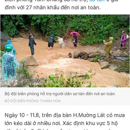
đình với 27 nhân khẩu đến nơi an toàn.
Đọc Thanh Niên trên điện thoại
Theo dõi báo trên
Hotline
Liên hệ quảng cáo
0906 645 777
0908 780 404
Bộ đội biên phòng hỗ trợ người dân sơ tán đến nơi an toàn
Đặt báo
Quảng cáo
RSS
Tòa soạn
Chính sách bảo
BỘ ĐỘI BIÊN PHÒNG THANH HÓA
Tổng biên tập: Nguyễn Ngọc Toàn
Phó tổng biên tập thường trực: Hải Thành
Ngày 10 - 11.8, trên địa bàn H.Mường Lát có mưa
Phó tổng biên tập: Lâm Hiếu Dũng
Phó tổng biên tập: Trần Việt Hưng
lớn kéo dài ở nhiều nơi. Xác định khu vực 5 hộ
Tổng thư ký tòa soạn: Đức Trung