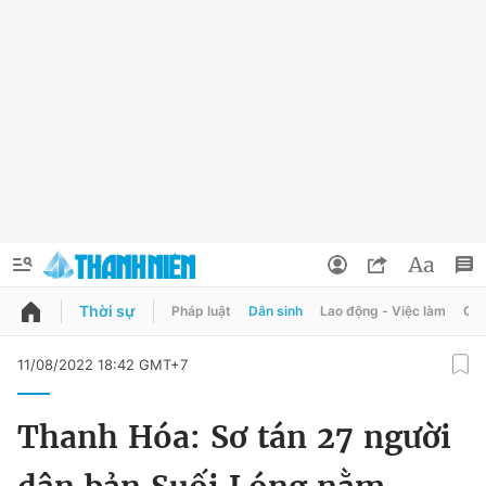
Thời sự
Pháp luật
Dân sinh
Lao động - Việc làm
Quy
QUẢNG CÁO
ĐẶT BÁO
11/08/2022 18:42 GMT+7
Thông tin tài khoản
Thanh Hóa: Sơ tán 27 người
Đổi mật khẩu
Chuyên mục
Tin đã lưu