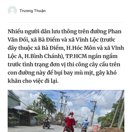
Chuyên mục khác
Trương Thuận
Tin đã xem
Chào ngày mới
Tin 24h
Đăng xuất
Nhiều người dân lưu thông trên đường Phan
Tin thị trường
Tin 360
Văn Đối, xã Bà Điểm và xã Vĩnh Lộc (trước
đây thuộc xã Bà Điểm, H.Hóc Môn và xã Vĩnh
Lộc A, H.Bình Chánh), TP.HCM ngán ngẩm
Video
Magazine
trước tình trạng đơn vị thi công cây cầu trên
con đường này để bụi bay mù mịt, gây khó
Sản phẩm khác
khăn cho việc đi lại.
Tiện ích
Bạn cần biết
Thông tin tòa soạn
Liên hệ quảng cáo