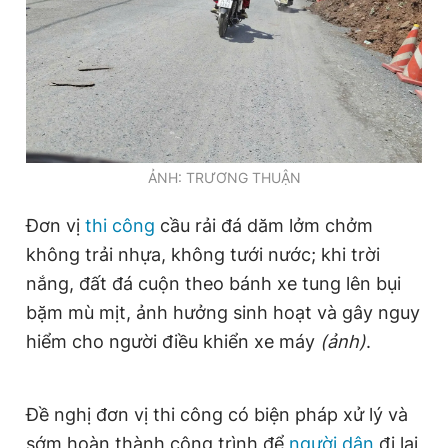
Đọc Thanh Niên trên điện thoại
ẢNH: TRƯƠNG THUẬN
Theo dõi báo trên
Đơn vị
thi công
cầu rải đá dăm lởm chởm
Hotline
Liên hệ quảng cáo
không trải nhựa, không tưới nước; khi trời
0906 645 777
0908 780 404
nắng, đất đá cuộn theo bánh xe tung lên bụi
bặm mù mịt, ảnh hưởng sinh hoạt và gây nguy
Đặt báo
Quảng cáo
RSS
Tòa soạn
Chính sách bảo
hiểm cho người điều khiển xe máy
(ảnh)
.
Tổng biên tập: Nguyễn Ngọc Toàn
Phó tổng biên tập thường trực: Hải Thành
Phó tổng biên tập: Lâm Hiếu Dũng
Đề nghị đơn vị thi công có biện pháp xử lý và
Phó tổng biên tập: Trần Việt Hưng
Tổng thư ký tòa soạn: Đức Trung
sớm hoàn thành công trình để
người dân
đi lại