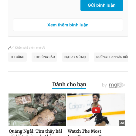
Gửi bình luận
Xem thêm bình luận
Khám phá thêm chủ đề
THI CÔNG
THI CÔNG CẦU
BỤI BAY MÙ MỊT
ĐƯỜNG PHAN VĂN ĐỐI