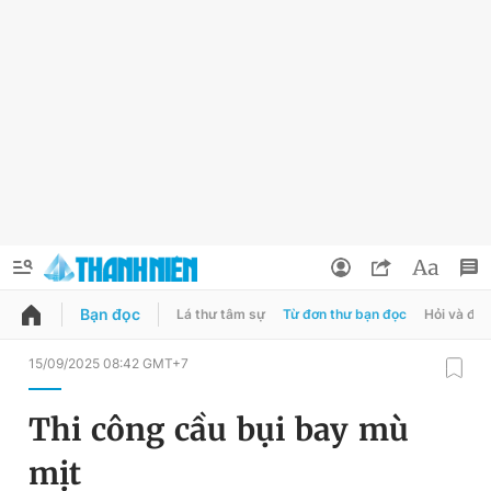
Bạn đọc
Lá thư tâm sự
Từ đơn thư bạn đọc
Hỏi và đá
QUẢNG CÁO
ĐẶT BÁO
15/09/2025 08:42 GMT+7
Thông tin tài khoản
Thi công cầu bụi bay mù
Đổi mật khẩu
Chuyên mục
mịt
Tin đã lưu