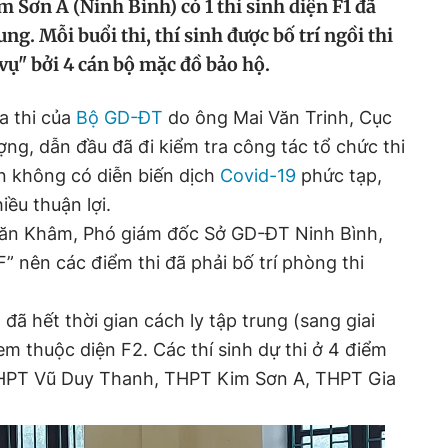
Sơn A (Ninh Bình) có 1 thí sinh diện F1 đã
ung. Mỗi buổi thi, thí sinh được bố trí ngồi thi
vụ" bởi 4 cán bộ mặc đồ bảo hộ.
ra thi của
Bộ GD-ĐT
do ông Mai Văn Trinh, Cục
ợng, dẫn đầu đã đi kiểm tra công tác tổ chức thi
àn không có diễn biến dịch
Covid-19
phức tạp,
iều thuận lợi.
Văn Khâm, Phó giám đốc Sở GD-ĐT Ninh Bình,
F” nên các điểm thi đã phải bố trí phòng thi
đã hết thời gian cách ly tập trung (sang giai
 em thuộc diện F2. Các thí sinh dự thi ở 4 điểm
HPT Vũ Duy Thanh, THPT Kim Sơn A, THPT Gia