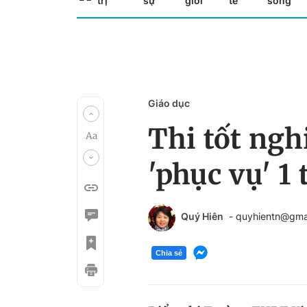
trị
sự
giới
tế
sống
Giáo dục
Thi tốt ngh
'phục vụ' 1 
Quý Hiên
- quyhientn@gma
Chia sẻ