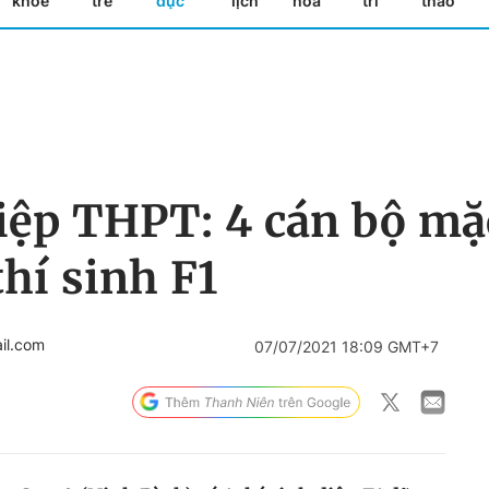
khỏe
trẻ
dục
lịch
hóa
trí
thao
iệp THPT: 4 cán bộ mặ
thí sinh F1
il.com
07/07/2021 18:09 GMT+7