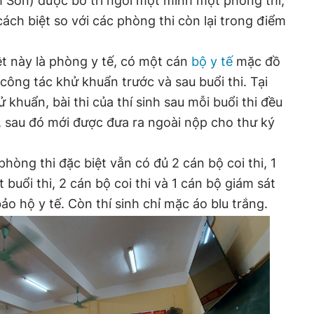
 Sơn) được bố trí ngồi một mình một phòng thi,
 cách biệt so với các phòng thi còn lại trong điểm
t này là phòng y tế, có một cán
bộ y tế
mặc đồ
công tác khử khuẩn trước và sau buổi thi. Tại
khuẩn, bài thi của thí sinh sau mỗi buổi thi đều
 sau đó mới được đưa ra ngoài nộp cho thư ký
phòng thi đặc biệt vẫn có đủ 2 cán bộ coi thi, 1
 buổi thi, 2 cán bộ coi thi và 1 cán bộ giám sát
o hộ y tế. Còn thí sinh chỉ mặc áo blu trắng.