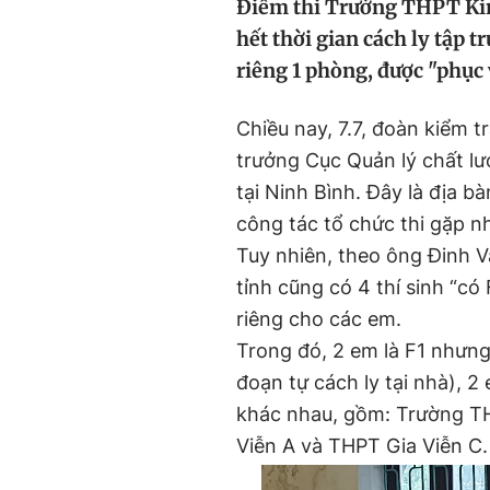
Điểm thi Trường THPT Kim 
hết thời gian cách ly tập tr
riêng 1 phòng, được "phục 
Chiều nay, 7.7, đoàn kiểm t
trưởng Cục Quản lý chất lư
tại Ninh Bình. Đây là địa b
công tác tổ chức thi gặp nh
Tuy nhiên, theo ông Đinh 
tỉnh cũng có 4 thí sinh “có 
riêng cho các em.
Trong đó, 2 em là F1 nhưng 
đoạn tự cách ly tại nhà), 2
khác nhau, gồm: Trường T
Viễn A và THPT Gia Viễn C.