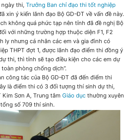
 ngày thi,
Trưởng Ban chỉ đạo thi tốt nghiệp
ã xin ý kiến lãnh đạo Bộ GD-ĐT về vấn đề này.
dịch không quá phức tạp nên tỉnh đã đề nghị Bộ
ối với những trường hợp thuộc diện F1, F2
ch ly nhưng cá nhân các em và gia đình có
iệp THPT đợt 1, được lãnh đạo điểm thi đồng ý
 thi, thì tỉnh sẽ tạo điều kiện cho các em dự
n toàn phòng chống dịch”.
oàn công tác của Bộ GD-ĐT đã đến điểm thi
là điểm thi có 3 đối tượng thí sinh dự thi,
 Kim Sơn A, Trung tâm
Giáo dục
thường xuyên
 tổng số 709 thí sinh.