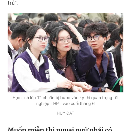
trú".
Giấy phép xuất bản số 110/GP - BTTTT cấp ngày 24.3.2020
© 2003-2026 Bản quyền thuộc về Báo Thanh Niên. Cấm sao
chép dưới mọi hình thức nếu không có sự chấp thuận bằng văn
bản. Phát triển bởi ePi Technologies, JSC.
Học sinh lớp 12 chuẩn bị bước vào kỳ thi quan trọng tốt
nghiệp THPT vào cuối tháng 6
HUY ĐẠT
M
uốn miễn thi ngoại ngữ phải có