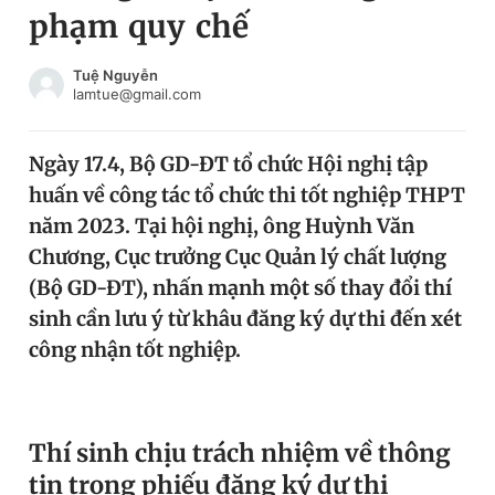
phạm quy chế
Chuyên mục khác
Tin đã xem
Chào ngày mới
Tin 24h
Tuệ Nguyễn
lamtue@gmail.com
Đăng xuất
Tin thị trường
Tin 360
Ngày 17.4, Bộ GD-ĐT tổ chức Hội nghị tập
huấn về công tác tổ chức thi tốt nghiệp THPT
Video
Magazine
năm 2023. Tại hội nghị, ông Huỳnh Văn
Chương, Cục trưởng Cục Quản lý chất lượng
(Bộ GD-ĐT), nhấn mạnh một số thay đổi thí
Sản phẩm khác
sinh cần lưu ý từ khâu đăng ký dự thi đến xét
Tiện ích
Bạn cần biết
công nhận tốt nghiệp.
Thông tin tòa soạn
Liên hệ quảng cáo
T
hí sinh chịu trách nhiệm về thông
tin trong phiếu đăng ký dự thi