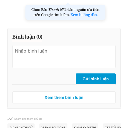
Chọn Báo
Thanh Niên
làm
nguồn ưu tiên
trên Google tìm kiếm.
Xem hướng dẫn.
Bình luận (
0
)
Gửi bình luận
Xem thêm bình luận
Khám phá thêm chủ đề
GIAN LẬN THI CỬ
VI PHẠM QUY CHẾ
ĐĂNG KÝ DỰ THI
XÉT TỐT NGHIỆP