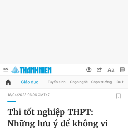
Giáo dục
Tuyển sinh
Chọn nghề - Chọn trường
Du học
QUẢNG CÁO
ĐẶT BÁO
18/04/2023 06:06 GMT+7
Thông tin tài khoản
Thi tốt nghiệp THPT:
Đổi mật khẩu
Chuyên mục
Những lưu ý để không vi
Tin đã lưu