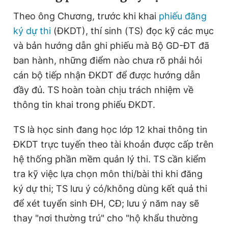
Theo ông Chương, trước khi khai
phiếu đăng
ký dự thi
(ĐKDT), thí sinh (TS) đọc kỹ các mục
Đọc Thanh Niên trên điện thoại
và bản hướng dẫn ghi phiếu mà Bộ GD-ĐT đã
ban hành, những điểm nào chưa rõ phải hỏi
cán bộ tiếp nhận ĐKDT để được hướng dẫn
đầy đủ. TS hoàn toàn chịu trách nhiệm về
Theo dõi báo trên
thông tin khai trong phiếu ĐKDT.
Hotline
Liên hệ quảng cáo
TS là học sinh đang học lớp 12 khai thông tin
0906 645 777
0908 780 404
ĐKDT trực tuyến theo tài khoản được cấp trên
hệ thống phần mềm quản lý thi. TS cần kiểm
Đặt báo
Quảng cáo
RSS
Tòa soạn
Chính sách bảo
tra kỹ việc lựa chọn môn thi/bài thi khi đăng
Tổng biên tập: Nguyễn Ngọc Toàn
ký dự thi; TS lưu ý có/không dùng kết quả thi
Phó tổng biên tập thường trực: Hải Thành
để xét tuyển sinh ĐH, CĐ; lưu ý năm nay sẽ
Phó tổng biên tập: Lâm Hiếu Dũng
Phó tổng biên tập: Trần Việt Hưng
thay "nơi thường trú" cho "hộ khẩu thường
Tổng thư ký tòa soạn: Đức Trung