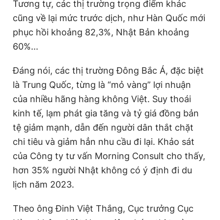
Tương tự, các thị trường trọng điểm khác
Giấy phép xuất bản số 110/GP - BTTTT cấp ngày 24.3.2020
cũng về lại mức trước dịch, như Hàn Quốc mới
© 2003-2026 Bản quyền thuộc về Báo Thanh Niên. Cấm sao
chép dưới mọi hình thức nếu không có sự chấp thuận bằng văn
phục hồi khoảng 82,3%, Nhật Bản khoảng
bản. Phát triển bởi ePi Technologies, JSC.
60%...
Đáng nói, các thị trường Đông Bắc Á, đặc biệt
là Trung Quốc, từng là “mỏ vàng” lợi nhuận
của nhiều hãng hàng không Việt. Suy thoái
kinh tế, lạm phát gia tăng và tỷ giá đồng bản
tệ giảm mạnh, dẫn đến người dân thắt chặt
chi tiêu và giảm hẳn nhu cầu đi lại. Khảo sát
của Công ty tư vấn Morning Consult cho thấy,
hơn 35% người Nhật không có ý định đi du
lịch năm 2023.
Theo ông Đinh Việt Thắng, Cục trưởng Cục