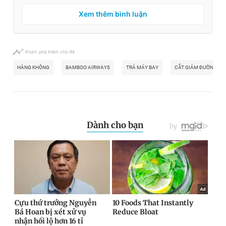
Xem thêm bình luận
Khám phá thêm chủ đề
HÀNG KHÔNG
BAMBOO AIRWAYS
TRẢ MÁY BAY
CẮT GIẢM ĐƯỜNG BA