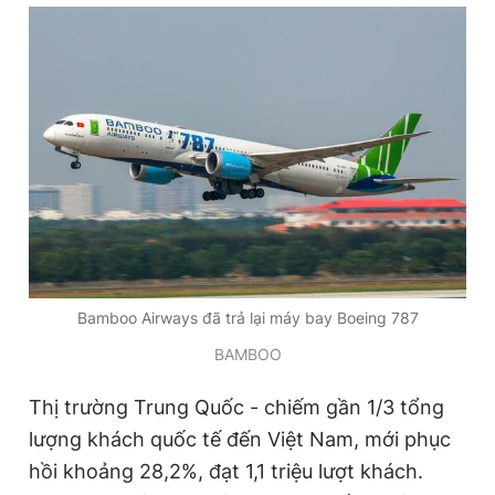
Đọc Thanh Niên trên điện thoại
Theo dõi báo trên
Hotline
Liên hệ quảng cáo
0906 645 777
0908 780 404
Bamboo Airways đã trả lại máy bay Boeing 787
BAMBOO
Đặt báo
Quảng cáo
RSS
Tòa soạn
Chính sách bảo
Tổng biên tập: Nguyễn Ngọc Toàn
Thị trường Trung Quốc - chiếm gần 1/3 tổng
Phó tổng biên tập thường trực: Hải Thành
lượng khách quốc tế đến Việt Nam, mới phục
Phó tổng biên tập: Lâm Hiếu Dũng
Phó tổng biên tập: Trần Việt Hưng
hồi khoảng 28,2%, đạt 1,1 triệu lượt khách.
Tổng thư ký tòa soạn: Đức Trung