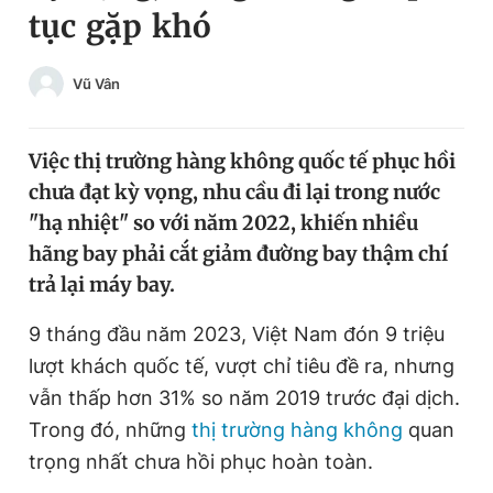
tục gặp khó
Chuyên mục khác
Tin đã xem
Chào ngày mới
Tin 24h
Vũ Vân
Đăng xuất
Tin thị trường
Tin 360
Việc thị trường hàng không quốc tế phục hồi
chưa đạt kỳ vọng, nhu cầu đi lại trong nước
Video
Magazine
"hạ nhiệt" so với năm 2022, khiến nhiều
hãng bay phải cắt giảm đường bay thậm chí
trả lại máy bay.
Sản phẩm khác
9 tháng đầu năm 2023, Việt Nam đón 9 triệu
Tiện ích
Bạn cần biết
lượt khách quốc tế, vượt chỉ tiêu đề ra, nhưng
vẫn thấp hơn 31% so năm 2019 trước đại dịch.
Thông tin tòa soạn
Liên hệ quảng cáo
Trong đó, những
thị trường hàng không
quan
trọng nhất chưa hồi phục hoàn toàn.