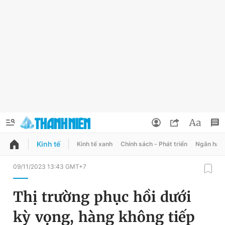
Kinh tế
Kinh tế xanh
Chính sách - Phát triển
Ngân hàn
QUẢNG CÁO
ĐẶT BÁO
09/11/2023 13:43 GMT+7
Thông tin tài khoản
Thị trường phục hồi dưới
Đổi mật khẩu
Chuyên mục
kỳ vọng, hàng không tiếp
Tin đã lưu