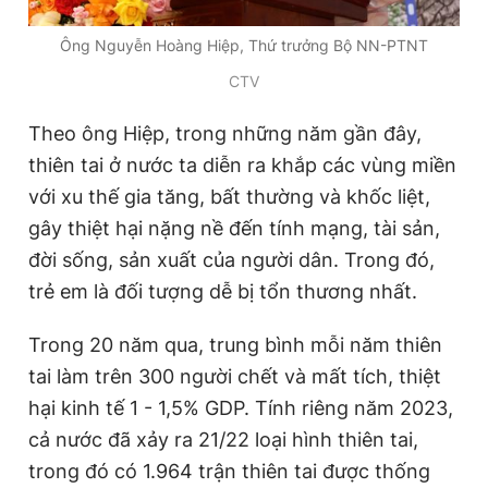
Giấy phép xuất bản số 110/GP - BTTTT cấp ngày 24.3.2020
© 2003-2026 Bản quyền thuộc về Báo Thanh Niên. Cấm sao
Ông Nguyễn Hoàng Hiệp, Thứ trưởng Bộ NN-PTNT
chép dưới mọi hình thức nếu không có sự chấp thuận bằng văn
bản. Phát triển bởi ePi Technologies, JSC.
CTV
Theo ông Hiệp, trong những năm gần đây,
thiên tai ở nước ta diễn ra khắp các vùng miền
với xu thế gia tăng, bất thường và khốc liệt,
gây thiệt hại nặng nề đến tính mạng, tài sản,
đời sống, sản xuất của người dân. Trong đó,
trẻ em là đối tượng dễ bị tổn thương nhất.
Trong 20 năm qua, trung bình mỗi năm thiên
tai làm trên 300 người chết và mất tích, thiệt
hại kinh tế 1 - 1,5% GDP. Tính riêng năm 2023,
cả nước đã xảy ra 21/22 loại hình thiên tai,
trong đó có 1.964 trận thiên tai được thống