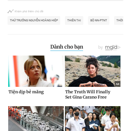
Khám phá thêm chủ đề
THỨ TRƯỞNG NGUYỄN HOÀNG HIỆP
THIÊN TAI
BỘ NN-PTNT
THỜI TIẾT