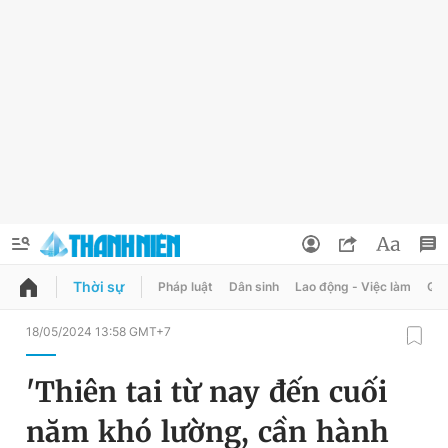
Thời sự
Pháp luật
Dân sinh
Lao động - Việc làm
Quy
QUẢNG CÁO
ĐẶT BÁO
18/05/2024 13:58 GMT+7
Thông tin tài khoản
'Thiên tai từ nay đến cuối
Đổi mật khẩu
Chuyên mục
năm khó lường, cần hành
Tin đã lưu