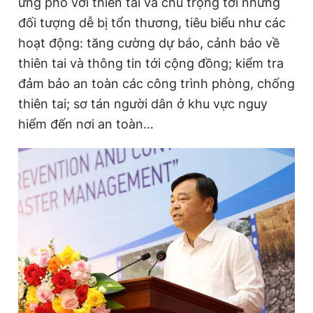
ứng phó với thiên tai và chú trọng tới những
đối tượng dễ bị tổn thương, tiêu biểu như các
hoạt động: tăng cường dự báo, cảnh báo về
Đọc Thanh Niên trên điện thoại
thiên tai và thông tin tới cộng đồng; kiểm tra
đảm bảo an toàn các công trình phòng, chống
thiên tai; sơ tán người dân ở khu vực nguy
hiểm đến nơi an toàn…
Theo dõi báo trên
Hotline
Liên hệ quảng cáo
0906 645 777
0908 780 404
Đặt báo
Quảng cáo
RSS
Tòa soạn
Chính sách bảo
Tổng biên tập: Nguyễn Ngọc Toàn
Phó tổng biên tập thường trực: Hải Thành
Phó tổng biên tập: Lâm Hiếu Dũng
Phó tổng biên tập: Trần Việt Hưng
Tổng thư ký tòa soạn: Đức Trung