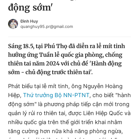
động sớm'
Chuyên mục khác
Tin đã xem
Chào ngày mới
Tin 24h
Đình Huy
quanghuy95.pr@gmail.com
Đăng xuất
Tin thị trường
Tin 360
Sáng 18.5, tại Phú Thọ đã diễn ra lễ mít tinh
hưởng ứng Tuần lễ quốc gia phòng, chống
Video
Magazine
thiên tai năm 2024 với chủ đề 'Hành động
sớm - chủ động trước thiên tai'.
Sản phẩm khác
Phát biểu tại lễ mít tinh, ông Nguyễn Hoàng
Tiện ích
Bạn cần biết
Hiệp,
Thứ trưởng Bộ NN-PTNT
, cho biết "hành
động sớm" là phương pháp tiếp cận mới trong
quản lý rủi ro thiên tai, được Liên Hiệp Quốc và
Thông tin tòa soạn
Liên hệ quảng cáo
nhiều quốc gia trên thế giới triển khai nhằm
tăng cường hơn nữa khả năng phòng ngừa,