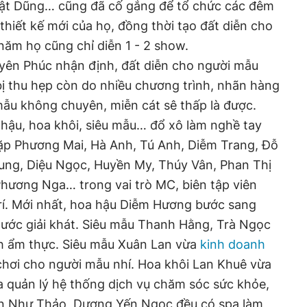
ật Dũng… cũng đã cố gắng để tổ chức các đêm
c thiết kế mới của họ, đồng thời tạo đất diễn cho
năm họ cũng chỉ diễn 1 - 2 show.
uyên Phúc nhận định, đất diễn cho người mẫu
ị thu hẹp còn do nhiều chương trình, nhãn hàng
ẫu không chuyên, miễn cát sê thấp là được.
á hậu, hoa khôi, siêu mẫu… đổ xô làm nghề tay
gặp Phương Mai, Hà Anh, Tú Anh, Diễm Trang, Đỗ
ung, Diệu Ngọc, Huyền My, Thúy Vân, Phan Thị
Phương Nga… trong vai trò MC, biên tập viên
trí. Mới nhất, hoa hậu Diễm Hương bước sang
nước giải khát. Siêu mẫu Thanh Hằng, Trà Ngọc
h ẩm thực. Siêu mẫu Xuân Lan vừa
kinh doanh
hơi cho người mẫu nhí. Hoa khôi Lan Khuê vừa
 quản lý hệ thống dịch vụ chăm sóc sức khỏe,
an Như Thảo, Dương Yến Ngọc đều có spa làm