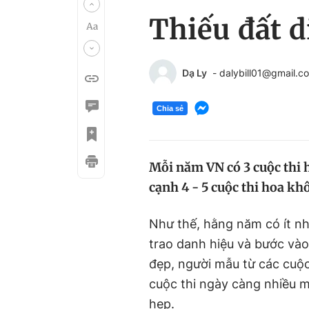
Thiếu đất d
Dạ Ly
- dalybill01@gmail.c
Chia sẻ
Mỗi năm VN có 3 cuộc thi 
cạnh 4 - 5 cuộc thi hoa kh
Như thế, hằng năm có ít n
trao danh hiệu và bước vào
đẹp, người mẫu từ các cuộc
cuộc thi ngày càng nhiều m
hẹp.