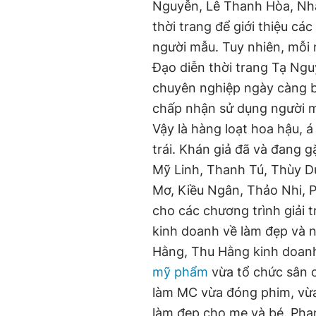
Nguyễn, Lê Thanh Hòa, Nh
thời trang để giới thiệu cá
người mẫu. Tuy nhiên, mỗi 
Đạo diễn thời trang Tạ Ng
chuyên nghiệp ngày càng b
chấp nhận sử dụng người m
Vậy là hàng loạt hoa hậu, 
trái. Khán giả đã và đang 
Mỹ Linh, Thanh Tú, Thùy D
Mơ, Kiều Ngân, Thảo Nhi, 
cho các chương trình giải 
kinh doanh về làm đẹp và 
Hằng, Thu Hằng kinh doan
mỹ phẩm
vừa tổ chức sân c
làm MC vừa đóng phim, vừa
làm đẹp cho mẹ và bé. Ph