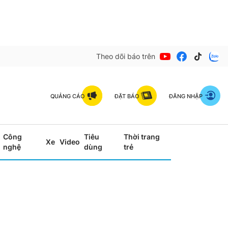
Theo dõi báo trên
QUẢNG CÁO
ĐẶT BÁO
ĐĂNG NHẬP
Công
Tiêu
Thời trang
Xe
Video
nghệ
dùng
trẻ