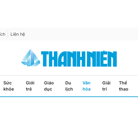
ích
Liên hệ
Sức
Giới
Giáo
Du
Văn
Giải
Thể
khỏe
trẻ
dục
lịch
hóa
trí
thao