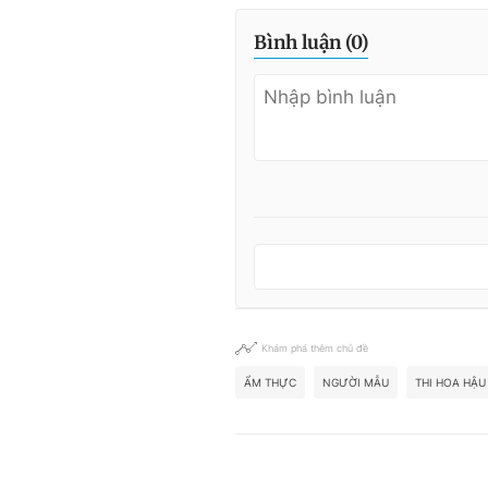
Bình luận (
0
)
Khám phá thêm chủ đề
ẨM THỰC
NGƯỜI MẪU
THI HOA HẬU