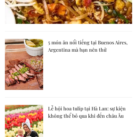
5 món ăn nổi tiếng tại Buenos Aires,
Argentina mà bạn nên thử
Lễ hội hoa tulip tại Hà Lan: sự kiện
không thể bỏ qua khi đến châu Âu