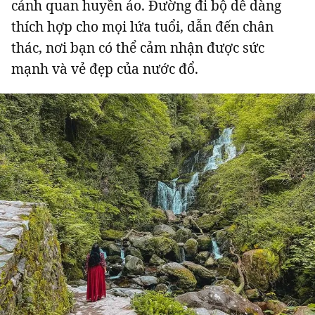
cảnh quan huyền ảo. Đường đi bộ dễ dàng
thích hợp cho mọi lứa tuổi, dẫn đến chân
thác, nơi bạn có thể cảm nhận được sức
mạnh và vẻ đẹp của nước đổ.
Đọc Thanh Niên trên điện thoại
Theo dõi báo trên
Hotline
Liên hệ quảng cáo
0906 645 777
0908 780 404
Đặt báo
Quảng cáo
RSS
Tòa soạn
Chính sách bảo m
Tổng biên tập: Nguyễn Ngọc Toàn
Phó tổng biên tập: Hải Thành
Ủy viên Ban biên tập - Tổng Thư ký tòa soạn: Trần Việt Hưng