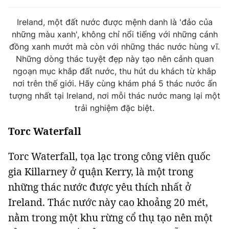
Tin đã xem
Chào ngày mới
Tin 24h
Ireland, một đất nước được mệnh danh là 'đảo của
những màu xanh', không chỉ nổi tiếng với những cánh
Đăng xuất
đồng xanh mướt mà còn với những thác nước hùng vĩ.
Tin thị trường
Tin 360
Những dòng thác tuyệt đẹp này tạo nên cảnh quan
ngoạn mục khắp đất nước, thu hút du khách từ khắp
Video
Podcasts
nơi trên thế giới. Hãy cùng khám phá 5 thác nước ấn
tượng nhất tại Ireland, nơi mỗi thác nước mang lại một
trải nghiệm đặc biệt.
Magazine
Torc Waterfall
Sản phẩm khác
Torc Waterfall, tọa lạc trong công viên quốc
gia Killarney ở quận Kerry, là một trong
Tiện ích
Bạn cần biết
những thác nước được yêu thích nhất ở
Ireland. Thác nước này cao khoảng 20 mét,
Thông tin tòa soạn
Liên hệ quảng cáo
nằm trong một khu rừng cổ thụ tạo nên một