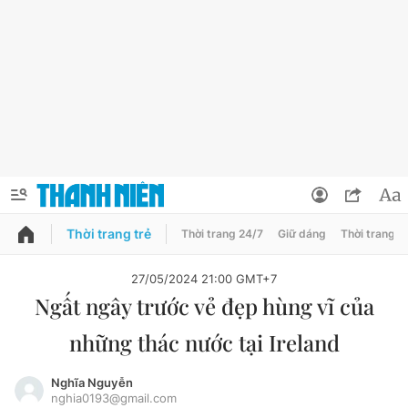
Thời trang trẻ
Thời trang 24/7
Giữ dáng
Thời trang n
PODCAST
QUẢNG CÁO
ĐẶT BÁO
27/05/2024 21:00 GMT+7
Ngất ngây trước vẻ đẹp hùng vĩ của
Thông tin tài khoản
những thác nước tại Ireland
Đổi mật khẩu
Chuyên mục
Tin đã lưu
Nghĩa Nguyễn
nghia0193@gmail.com
Chuyên mục khác