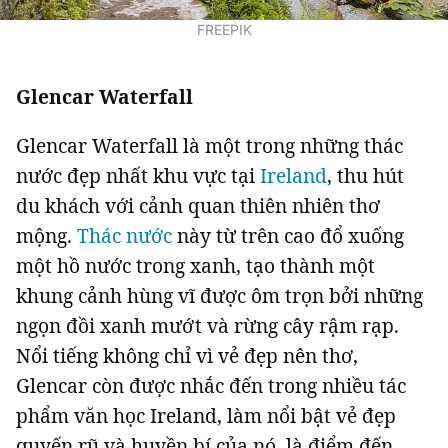
Giấy phép xuất bản số 110/GP - BTTTT cấp ngày 24.3.2020
FREEPIK
© 2003-2026 Bản quyền thuộc về Báo Thanh Niên. Cấm sao chép
dưới mọi hình thức nếu không có sự chấp thuận bằng văn bản.
Phát triển bởi ePi Technologies, JSC.
Glencar Waterfall
Glencar Waterfall là một trong những thác
nước đẹp nhất khu vực tại
Ireland
, thu hút
du khách với cảnh quan thiên nhiên thơ
mộng.
Thác nước
này từ trên cao đổ xuống
một hồ nước trong xanh, tạo thành một
khung cảnh hùng vĩ được ôm trọn bởi những
ngọn đồi xanh mướt và rừng cây rậm rạp.
Nổi tiếng không chỉ vì vẻ đẹp nên thơ,
Glencar còn được nhắc đến trong nhiều tác
phẩm văn học Ireland, làm nổi bật vẻ đẹp
quyến rũ và huyền bí của nó, là điểm đến