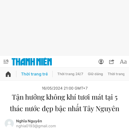
Thời trang trẻ
Thời trang 24/7
Giữ dáng
Thời trang n
PODCAST
QUẢNG CÁO
ĐẶT BÁO
16/05/2024 21:00 GMT+7
Tận hưởng không khí tươi mát tại 5
Thông tin tài khoản
thác nước đẹp bậc nhất Tây Nguyên
Đổi mật khẩu
Chuyên mục
Tin đã lưu
Nghĩa Nguyễn
nghia0193@gmail.com
Chuyên mục khác