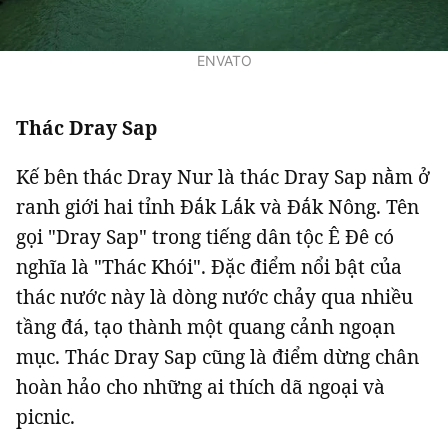
Giấy phép xuất bản số 110/GP - BTTTT cấp ngày 24.3.2020
© 2003-2026 Bản quyền thuộc về Báo Thanh Niên. Cấm sao chép
ENVATO
dưới mọi hình thức nếu không có sự chấp thuận bằng văn bản.
Phát triển bởi ePi Technologies, JSC.
Thác Dray Sap
Kế bên thác Dray Nur là thác Dray Sap nằm ở
ranh giới hai tỉnh Đắk Lắk và Đắk Nông. Tên
gọi "Dray Sap" trong tiếng dân tộc Ê Đê có
nghĩa là "Thác Khói". Đặc điểm nổi bật của
thác nước này là dòng nước chảy qua nhiều
tầng đá, tạo thành một quang cảnh ngoạn
mục. Thác Dray Sap cũng là điểm dừng chân
hoàn hảo cho những ai thích dã ngoại và
picnic.