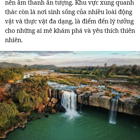
nên âm thanh ấn tượng. Khu vực xung quanh
thác còn là nơi sinh sống của nhiều loài động
vật và thực vật đa dạng, là điểm đến lý tưởng
cho những ai mê khám phá và yêu thích thiên
Đọc Thanh Niên trên điện thoại
nhiên.
Theo dõi báo trên
Hotline
Liên hệ quảng cáo
0906 645 777
0908 780 404
Đặt báo
Quảng cáo
RSS
Tòa soạn
Chính sách bảo m
Tổng biên tập: Nguyễn Ngọc Toàn
Phó tổng biên tập: Hải Thành
Ủy viên Ban biên tập - Tổng Thư ký tòa soạn: Trần Việt Hưng