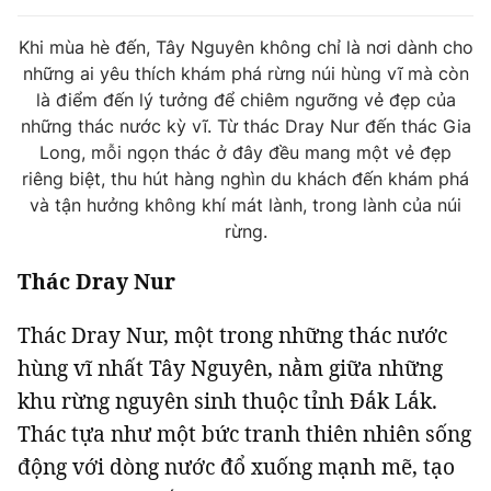
Tin đã xem
Chào ngày mới
Tin 24h
Khi mùa hè đến, Tây Nguyên không chỉ là nơi dành cho
những ai yêu thích khám phá rừng núi hùng vĩ mà còn
Đăng xuất
là điểm đến lý tưởng để chiêm ngưỡng vẻ đẹp của
Tin thị trường
Tin 360
những thác nước kỳ vĩ. Từ thác Dray Nur đến thác Gia
Long, mỗi ngọn thác ở đây đều mang một vẻ đẹp
Video
Podcasts
riêng biệt, thu hút hàng nghìn du khách đến khám phá
và tận hưởng không khí mát lành, trong lành của núi
rừng.
Magazine
Thác Dray Nur
Sản phẩm khác
Thác Dray Nur, một trong những thác nước
hùng vĩ nhất Tây Nguyên, nằm giữa những
Tiện ích
Bạn cần biết
khu rừng nguyên sinh thuộc tỉnh Đắk Lắk.
Thác tựa như một bức tranh thiên nhiên sống
Thông tin tòa soạn
Liên hệ quảng cáo
động với dòng nước đổ xuống mạnh mẽ, tạo