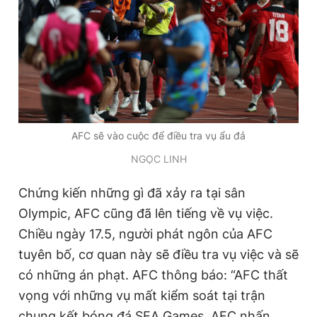
Giấy phép xuất bản số 110/GP - BTTTT cấp ngày 24.3.2020
© 2003-2026 Bản quyền thuộc về Báo Thanh Niên. Cấm sao
chép dưới mọi hình thức nếu không có sự chấp thuận bằng văn
bản. Phát triển bởi ePi Technologies, JSC.
AFC sẽ vào cuộc để điều tra vụ ẩu đả
NGỌC LINH
Chứng kiến những gì đã xảy ra tại sân
Olympic, AFC cũng đã lên tiếng về vụ việc.
Chiều ngày 17.5, người phát ngôn của AFC
tuyên bố, cơ quan này sẽ điều tra vụ việc và sẽ
có những án phạt. AFC thông báo: “AFC thất
vọng với những vụ mất kiểm soát tại trận
chung kết bóng đá SEA Games. AFC nhấn