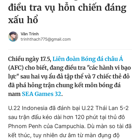
điều tra vụ hỗn chiến đáng
Chuyên mục khác
Tin đã xem
xấu hổ
Chào ngày mới
Tin 24h
Đăng xuất
Văn Trình
trinhthach775@gmail.com
Tin thị trường
Tin 360
Chiều ngày 17.5,
Liên đoàn Bóng đá châu Á
Video
Magazine
(AFC) cho biết, đang điều tra "các hành vi bạo
lực" sau hai vụ ẩu đả tập thể và 7 chiếc thẻ đỏ
Sản phẩm khác
đã phá hỏng trận chung kết môn bóng đá
nam
SEA Games 32
.
Tiện ích
Bạn cần biết
U.22 Indonesia đã đánh bại U.22 Thái Lan 5-2
Thông tin tòa soạn
Liên hệ quảng cáo
sau trận đấu kéo dài hơn 120 phút tại thủ đô
Phnom Penh của Campuchia. Dù màn so tài đã
kết thúc, tuy nhiên dư âm từ màn đụng độ