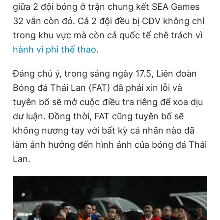
giữa 2 đội bóng ở trận chung kết SEA Games
32 vẫn còn đó. Cả 2 đội đều bị CĐV không chỉ
trong khu vực mà còn cả quốc tế chê trách vì
Đọc Thanh Niên trên điện thoại
hành vi phi thể thao
.
Đáng chú ý, trong sáng ngày 17.5, Liên đoàn
Bóng đá Thái Lan (FAT) đã phải xin lỗi và
Theo dõi báo trên
tuyên bố sẽ mở cuộc điều tra riêng để xoa dịu
dư luận. Đồng thời, FAT cũng tuyên bố sẽ
Hotline
Liên hệ quảng cáo
không nương tay với bất kỳ cá nhân nào đã
0906 645 777
0908 780 404
làm ảnh hưởng đến hình ảnh của bóng đá Thái
Lan.
Đặt báo
Quảng cáo
RSS
Tòa soạn
Chính sách bảo
Tổng biên tập: Nguyễn Ngọc Toàn
Phó tổng biên tập thường trực: Hải Thành
Phó tổng biên tập: Lâm Hiếu Dũng
Phó tổng biên tập: Trần Việt Hưng
Tổng thư ký tòa soạn: Đức Trung