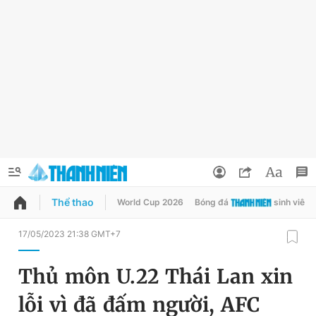
Thể thao
World Cup 2026
Bóng đá
sinh viên
QUẢNG CÁO
ĐẶT BÁO
17/05/2023 21:38 GMT+7
Thông tin tài khoản
Thủ môn U.22 Thái Lan xin
Đổi mật khẩu
Chuyên mục
lỗi vì đã đấm người, AFC
Tin đã lưu