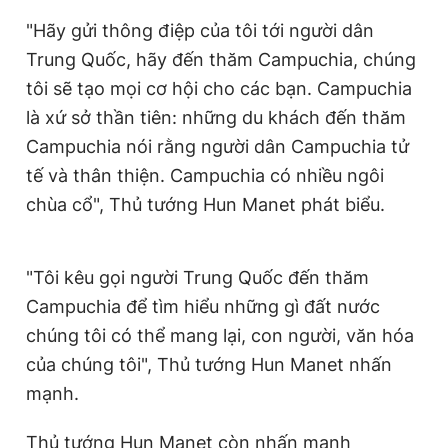
Giấy phép xuất bản số 110/GP - BTTTT cấp ngày 24.3.2020
"Hãy gửi thông điệp của tôi tới người dân
© 2003-2026 Bản quyền thuộc về Báo Thanh Niên. Cấm sao
chép dưới mọi hình thức nếu không có sự chấp thuận bằng văn
Trung Quốc, hãy đến thăm Campuchia, chúng
bản. Phát triển bởi ePi Technologies, JSC.
tôi sẽ tạo mọi cơ hội cho các bạn. Campuchia
là xứ sở thần tiên: những du khách đến thăm
Campuchia nói rằng người dân Campuchia tử
tế và thân thiện. Campuchia có nhiều ngôi
chùa cổ", Thủ tướng Hun Manet phát biểu.
"Tôi kêu gọi người Trung Quốc đến thăm
Campuchia để tìm hiểu những gì đất nước
chúng tôi có thể mang lại, con người, văn hóa
của chúng tôi", Thủ tướng Hun Manet nhấn
mạnh.
Thủ tướng Hun Manet còn nhấn mạnh