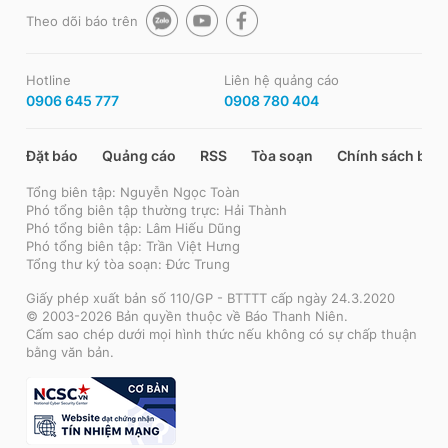
Theo dõi báo trên
Hotline
Liên hệ quảng cáo
0906 645 777
0908 780 404
Đặt báo
Quảng cáo
RSS
Tòa soạn
Chính sách bảo
Tổng biên tập: Nguyễn Ngọc Toàn
Phó tổng biên tập thường trực: Hải Thành
Phó tổng biên tập: Lâm Hiếu Dũng
Phó tổng biên tập: Trần Việt Hưng
Tổng thư ký tòa soạn: Đức Trung
Giấy phép xuất bản số 110/GP - BTTTT cấp ngày 24.3.2020
© 2003-2026 Bản quyền thuộc về Báo Thanh Niên.
Cấm sao chép dưới mọi hình thức nếu không có sự chấp thuận
bằng văn bản.