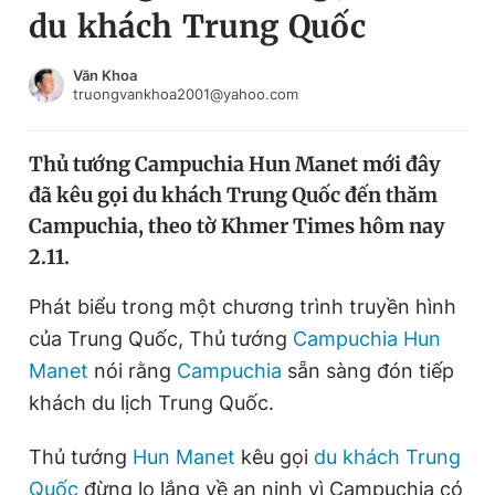
du khách Trung Quốc
Chuyên mục khác
Tin đã xem
Chào ngày mới
Tin 24h
Văn Khoa
truongvankhoa2001@yahoo.com
Đăng xuất
Tin thị trường
Tin 360
Thủ tướng Campuchia Hun Manet mới đây
đã kêu gọi du khách Trung Quốc đến thăm
Video
Magazine
Campuchia, theo tờ Khmer Times hôm nay
2.11.
Sản phẩm khác
Phát biểu trong một chương trình truyền hình
Tiện ích
Bạn cần biết
của Trung Quốc, Thủ tướng
Campuchia
Hun
Manet
nói rằng
Campuchia
sẵn sàng đón tiếp
khách du lịch Trung Quốc.
Thông tin tòa soạn
Liên hệ quảng cáo
Thủ tướng
Hun Manet
kêu gọi
du khách Trung
Quốc
đừng lo lắng về an ninh vì Campuchia có