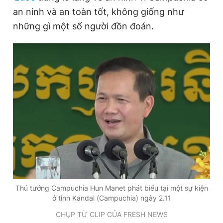
an ninh và an toàn tốt, không giống như
những gì một số người đồn đoán.
Đọc Thanh Niên trên điện thoại
Theo dõi báo trên
Hotline
Liên hệ quảng cáo
0906 645 777
0908 780 404
Đặt báo
Quảng cáo
RSS
Tòa soạn
Chính sách bảo
Tổng biên tập: Nguyễn Ngọc Toàn
Thủ tướng Campuchia Hun Manet phát biểu tại một sự kiện
Phó tổng biên tập thường trực: Hải Thành
ở tỉnh Kandal (Campuchia) ngày 2.11
Phó tổng biên tập: Lâm Hiếu Dũng
Phó tổng biên tập: Trần Việt Hưng
CHỤP TỪ CLIP CỦA FRESH NEWS
Tổng thư ký tòa soạn: Đức Trung