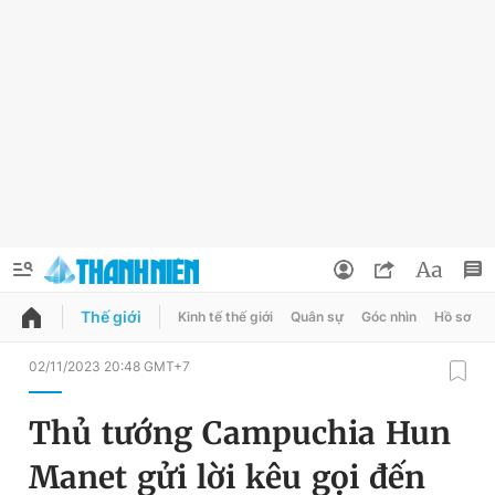
Thế giới
Kinh tế thế giới
Quân sự
Góc nhìn
Hồ sơ
QUẢNG CÁO
ĐẶT BÁO
02/11/2023 20:48 GMT+7
Thông tin tài khoản
Thủ tướng Campuchia Hun
Đổi mật khẩu
Chuyên mục
Manet gửi lời kêu gọi đến
Tin đã lưu