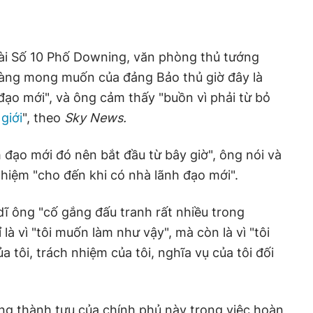
oài Số 10 Phố Downing, văn phòng thủ tướng
ràng mong muốn của đảng Bảo thủ giờ đây là
ạo mới", và ông cảm thấy "buồn vì phải từ bỏ
 giới
", theo
Sky News.
 đạo mới đó nên bắt đầu từ bây giờ", ông nói và
nhiệm "cho đến khi có nhà lãnh đạo mới".
dĩ ông "cố gắng đấu tranh rất nhiều trong
à vì "tôi muốn làm như vậy", mà còn là vì "tôi
a tôi, trách nhiệm của tôi, nghĩa vụ của tôi đối
ng thành tựu của chính phủ này trong việc hoàn