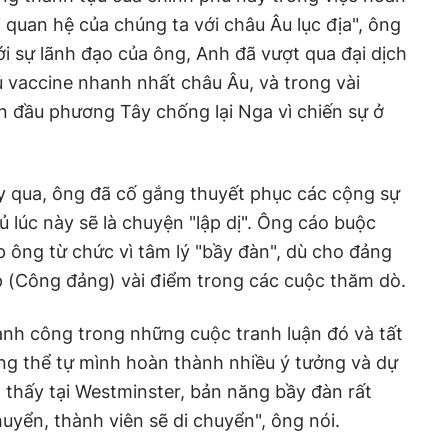
i quan hệ của chúng ta với châu Âu lục địa", ông
i sự lãnh đạo của ông, Anh đã vượt qua đại dịch
ủ vaccine nhanh nhất châu Âu, và trong vài
n đầu phương Tây chống lại Nga vì chiến sự ở
y qua, ông đã cố gắng thuyết phục các cộng sự
ủ lúc này sẽ là chuyện "lập dị". Ông cáo buộc
p ông từ chức vì tâm lý "bầy đàn", dù cho đảng
p (Công đảng) vài điểm trong các cuộc thăm dò.
hành công trong những cuộc tranh luận đó và tất
ng thể tự mình hoàn thành nhiều ý tưởng và dự
thấy tại Westminster, bản năng bầy đàn rất
uyển, thành viên sẽ di chuyển", ông nói.