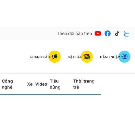
Theo dõi báo trên
QUẢNG CÁO
ĐẶT BÁO
ĐĂNG NHẬP
Công
Tiêu
Thời trang
Xe
Video
nghệ
dùng
trẻ