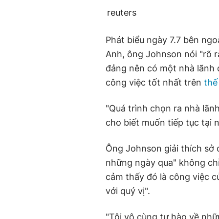
reuters
Phát biểu ngày 7.7 bên ng
Anh, ông Johnson nói "rõ 
đảng nên có một nhà lãnh đ
công việc tốt nhất trên
thế
"Quá trình chọn ra nhà lãnh
cho biết muốn tiếp tục tại 
Ông Johnson giải thích sở 
những ngày qua" không chỉ l
cảm thấy đó là công việc củ
với quý vị".
"Tôi vô cùng tự hào về nhữ