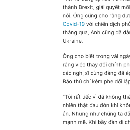
thành Brexit, giải quyết mố
nói. Ông cũng cho rằng dướ
Covid-19
với chiến dịch ph
tháng qua, Anh cũng đã dẫ
Ukraine.
Ông cho biết trong vài ngà
rằng việc thay đổi chính ph
các nghị sĩ cùng đảng đã é
Bảo thủ chỉ kém phe đối lậ
"Tôi rất tiếc vì đã không t
nhiên thật đau đớn khi khô
án. Nhưng như chúng ta đã 
mạnh mẽ. Khi bầy đàn di ch