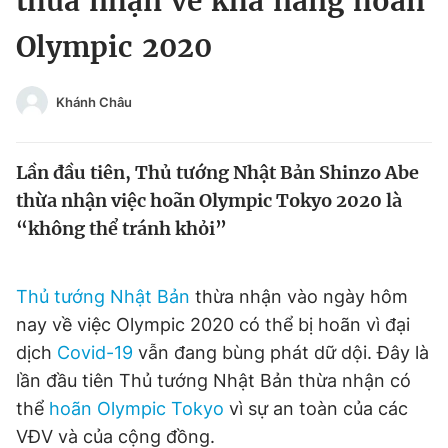
thừa nhận về khả năng hoãn
Chuyên mục khác
Olympic 2020
Tin đã xem
Chào ngày mới
Tin 24h
Đăng xuất
Khánh Châu
Tin thị trường
Tin 360
Lần đầu tiên, Thủ tướng Nhật Bản Shinzo Abe
Video
Magazine
thừa nhận việc hoãn Olympic Tokyo 2020 là
“không thể tránh khỏi”
Sản phẩm khác
Thủ tướng Nhật Bản
thừa nhận vào ngày hôm
Tiện ích
Bạn cần biết
nay về việc Olympic 2020 có thể bị hoãn vì đại
dịch
Covid-19
vẫn đang bùng phát dữ dội. Đây là
Thông tin tòa soạn
Liên hệ quảng cáo
lần đầu tiên Thủ tướng Nhật Bản thừa nhận có
thể
hoãn Olympic Tokyo
vì sự an toàn của các
VĐV và của cộng đồng.