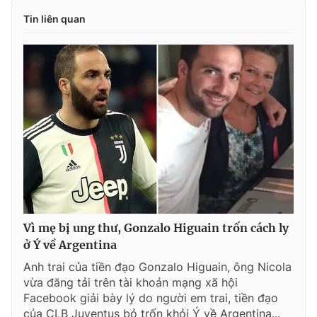
Giấy phép xuất bản số 110/GP - BTTTT cấp ngày 24.3.2020
Tin liên quan
© 2003-2026 Bản quyền thuộc về Báo Thanh Niên. Cấm sao
chép dưới mọi hình thức nếu không có sự chấp thuận bằng văn
bản. Phát triển bởi ePi Technologies, JSC.
Vì mẹ bị ung thư, Gonzalo Higuain trốn cách ly
ở Ý về Argentina
Anh trai của tiền đạo Gonzalo Higuain, ông Nicola
vừa đăng tải trên tài khoản mạng xã hội
Facebook giải bày lý do người em trai, tiền đạo
của CLB Juventus bỏ trốn khỏi Ý về Argentina...