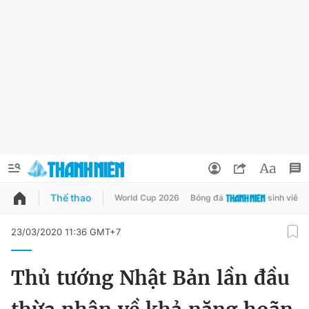
Thể thao
World Cup 2026
Bóng đá
sinh viên
QUẢNG CÁO
ĐẶT BÁO
23/03/2020 11:36 GMT+7
Thông tin tài khoản
Thủ tướng Nhật Bản lần đầu
Đổi mật khẩu
Chuyên mục
Tin đã lưu