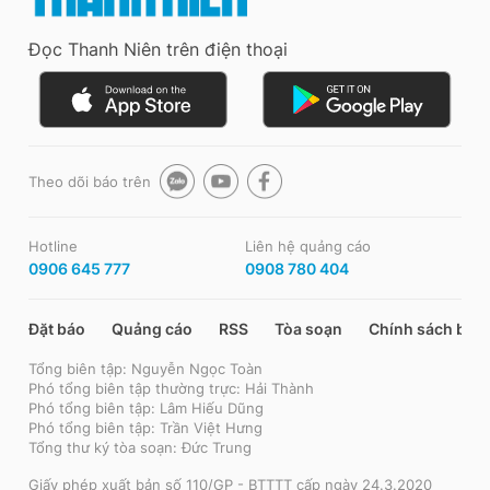
Đọc Thanh Niên trên điện thoại
Theo dõi báo trên
Hotline
Liên hệ quảng cáo
0906 645 777
0908 780 404
Đặt báo
Quảng cáo
RSS
Tòa soạn
Chính sách bảo
Tổng biên tập: Nguyễn Ngọc Toàn
Phó tổng biên tập thường trực: Hải Thành
Phó tổng biên tập: Lâm Hiếu Dũng
Phó tổng biên tập: Trần Việt Hưng
Tổng thư ký tòa soạn: Đức Trung
Giấy phép xuất bản số 110/GP - BTTTT cấp ngày 24.3.2020