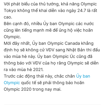
Với phát biểu của thủ tướng, khả năng Olympic
Tokyo không thể khai diễn vào ngày 24.7 là rất
Đọc Thanh Niên trên điện thoại
cao.
Bên cạnh đó, nhiều Ủy ban Olympic các nước
cũng lên tiếng mạnh mẽ để ủng hộ việc hoãn
Olympic.
Mới đây nhất, Ủy ban Olympic Canada khẳng
Theo dõi báo trên
định họ sẽ không cử VĐV sang Nhật Bản thi đấu
vào mùa hè này. Ủy ban Olympic Úc cũng đã
Hotline
Liên hệ quảng cáo
thông báo với VĐV của họ rằng Olympic sẽ diễn
0906 645 777
0908 780 404
ra vào mùa hè 2021.
Trước các động thái này, chắc chắn
Ủy ban
Đặt báo
Quảng cáo
RSS
Tòa soạn
Chính sách bảo
Olympic
quốc tế sẽ phải thông báo hoãn
Tổng biên tập: Nguyễn Ngọc Toàn
Olympic 2020 trong nay mai.
Phó tổng biên tập thường trực: Hải Thành
Phó tổng biên tập: Lâm Hiếu Dũng
Phó tổng biên tập: Trần Việt Hưng
Tổng thư ký tòa soạn: Đức Trung