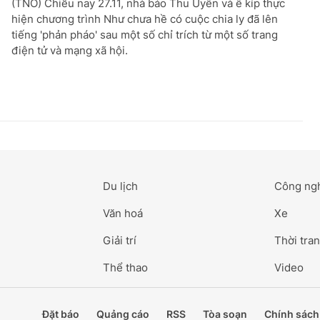
(TNO) Chiều nay 27.11, nhà báo Thu Uyên và ê kíp thực
hiện chương trình Như chưa hề có cuộc chia ly đã lên
tiếng 'phản pháo' sau một số chỉ trích từ một số trang
điện tử và mạng xã hội.
Du lịch
Công ng
Văn hoá
Xe
Giải trí
Thời tran
Thể thao
Video
Đặt báo
Quảng cáo
RSS
Tòa soạn
Chính sách