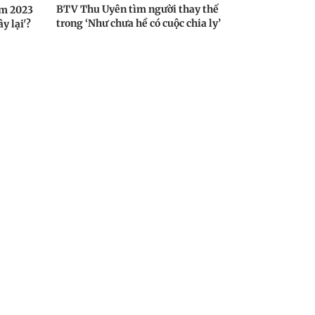
BTV Thu Uyên tìm người thay thế
am 2023
trong ‘Như chưa hề có cuộc chia ly’
y lại'?