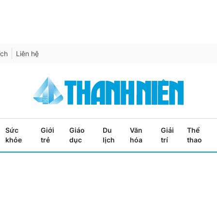
ích
Liên hệ
Sức
Giới
Giáo
Du
Văn
Giải
Thể
khỏe
trẻ
dục
lịch
hóa
trí
thao