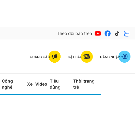
Theo dõi báo trên
QUẢNG CÁO
ĐẶT BÁO
ĐĂNG NHẬP
Công
Tiêu
Thời trang
Xe
Video
nghệ
dùng
trẻ