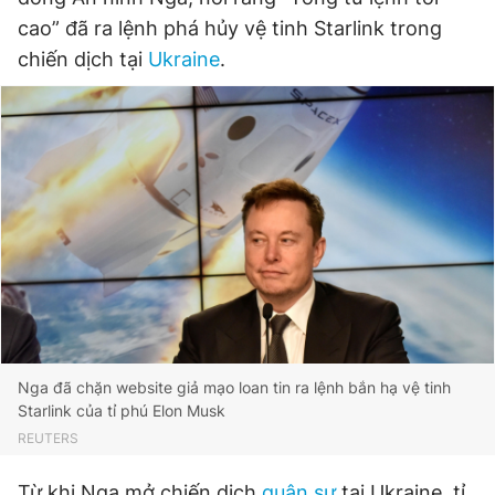
cao” đã ra lệnh phá hủy vệ tinh Starlink trong
chiến dịch tại
Ukraine
.
Đọc Thanh Niên trên điện thoại
Theo dõi báo trên
Hotline
Liên hệ quảng cáo
0906 645 777
0908 780 404
Đặt báo
Quảng cáo
RSS
Tòa soạn
Chính sách bảo
Nga đã chặn website giả mạo loan tin ra lệnh bắn hạ vệ tinh
Tổng biên tập: Nguyễn Ngọc Toàn
Starlink của tỉ phú Elon Musk
Phó tổng biên tập thường trực: Hải Thành
REUTERS
Phó tổng biên tập: Lâm Hiếu Dũng
Phó tổng biên tập: Trần Việt Hưng
Tổng thư ký tòa soạn: Đức Trung
Từ khi Nga mở chiến dịch
quân sự
tại Ukraine, tỉ