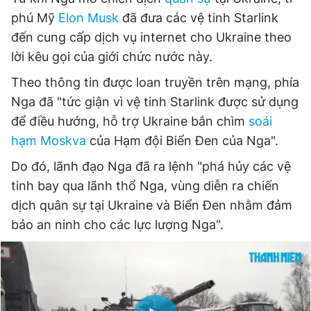
Giấy phép xuất bản số 110/GP - BTTTT cấp ngày 24.3.2020
phú Mỹ
Elon Musk
đã đưa các vệ tinh Starlink
© 2003-2026 Bản quyền thuộc về Báo Thanh Niên. Cấm sao
đến cung cấp dịch vụ internet cho Ukraine theo
chép dưới mọi hình thức nếu không có sự chấp thuận bằng văn
bản. Phát triển bởi ePi Technologies, JSC.
lời kêu gọi của giới chức nước này.
Theo thông tin được loan truyền trên mạng, phía
Nga đã "tức giận vì vệ tinh Starlink được sử dụng
để điều hướng, hỗ trợ Ukraine bắn chìm
soái
hạm Moskva
của Hạm đội Biển Đen của Nga".
Do đó, lãnh đạo Nga đã ra lệnh "phá hủy các vệ
tinh bay qua lãnh thổ Nga, vùng diễn ra chiến
dịch quân sự tại Ukraine và Biển Đen nhằm đảm
bảo an ninh cho các lực lượng Nga".