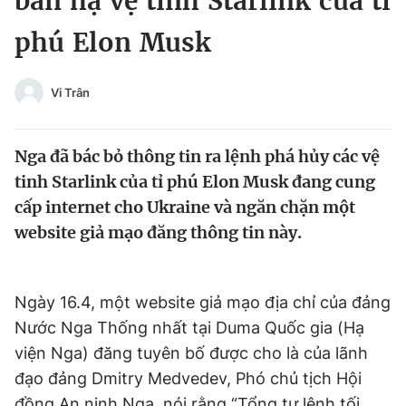
bắn hạ vệ tinh Starlink của tỉ
Chuyên mục khác
phú Elon Musk
Tin đã xem
Chào ngày mới
Tin 24h
Đăng xuất
Vi Trân
Tin thị trường
Tin 360
Nga đã bác bỏ thông tin ra lệnh phá hủy các vệ
Video
Magazine
tinh Starlink của tỉ phú Elon Musk đang cung
cấp internet cho Ukraine và ngăn chặn một
website giả mạo đăng thông tin này.
Sản phẩm khác
Tiện ích
Bạn cần biết
Ngày 16.4, một website giả mạo địa chỉ của đảng
Nước Nga Thống nhất tại Duma Quốc gia (Hạ
Thông tin tòa soạn
Liên hệ quảng cáo
viện Nga) đăng tuyên bố được cho là của lãnh
đạo đảng Dmitry Medvedev, Phó chủ tịch Hội
đồng An ninh Nga, nói rằng “Tổng tư lệnh tối