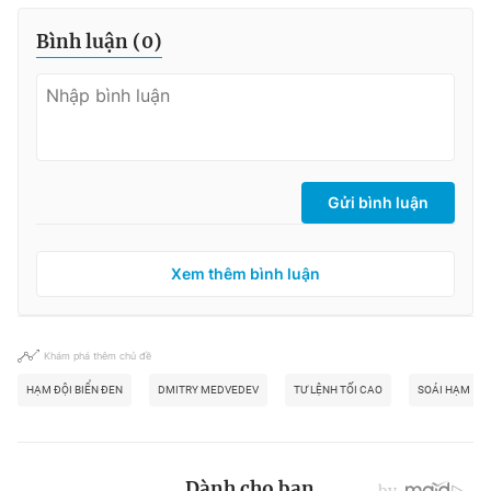
Bình luận (
0
)
Gửi bình luận
Xem thêm bình luận
Khám phá thêm chủ đề
HẠM ĐỘI BIỂN ĐEN
DMITRY MEDVEDEV
TƯ LỆNH TỐI CAO
SOÁI HẠM