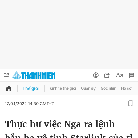
Thế giới
Kinh tế thế giới
Quân sự
Góc nhìn
Hồ sơ
QUẢNG CÁO
ĐẶT BÁO
17/04/2022 14:30 GMT+7
Thông tin tài khoản
Thực hư việc Nga ra lệnh
Đổi mật khẩu
Chuyên mục
Tin đã lưu