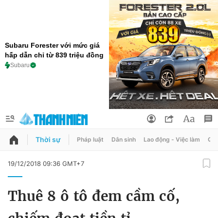
Subaru Forester với mức giá
hấp dẫn chỉ từ 839 triệu đồng
Subaru
Thời sự
Pháp luật
Dân sinh
Lao động - Việc làm
Quy
QUẢNG CÁO
ĐẶT BÁO
19/12/2018 09:36 GMT+7
Thông tin tài khoản
Thuê 8 ô tô đem cầm cố,
Đổi mật khẩu
Chuyên mục
Tin đã lưu