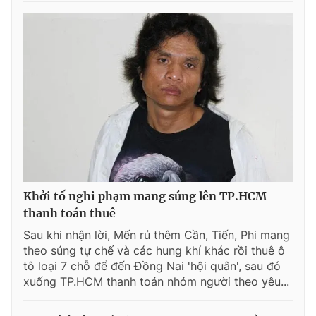
Giấy phép xuất bản số 110/GP - BTTTT cấp ngày 24.3.2020
© 2003-2026 Bản quyền thuộc về Báo Thanh Niên. Cấm sao
chép dưới mọi hình thức nếu không có sự chấp thuận bằng văn
bản. Phát triển bởi ePi Technologies, JSC.
Khởi tố nghi phạm mang súng lên TP.HCM
thanh toán thuê
Sau khi nhận lời, Mến rủ thêm Cần, Tiến, Phi mang
theo súng tự chế và các hung khí khác rồi thuê ô
tô loại 7 chỗ để đến Đồng Nai 'hội quân', sau đó
xuống TP.HCM thanh toán nhóm người theo yêu...