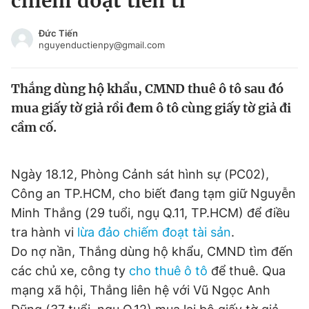
chiếm đoạt tiền tỉ
Chuyên mục khác
Tin đã xem
Đức Tiến
nguyenductienpy@gmail.com
Chào ngày mới
Tin 24h
Đăng xuất
Thắng dùng hộ khẩu, CMND thuê ô tô sau đó
Tin thị trường
Tin 360
mua giấy tờ giả rồi đem ô tô cùng giấy tờ giả đi
cầm cố.
Video
Magazine
Ngày 18.12, Phòng Cảnh sát hình sự (PC02),
Sản phẩm khác
Công an TP.HCM, cho biết đang tạm giữ Nguyễn
Tiện ích
Bạn cần biết
Minh Thắng (29 tuổi, ngụ Q.11, TP.HCM) để điều
tra hành vi
lừa đảo chiếm đoạt tài sản
.
Do nợ nần, Thắng dùng hộ khẩu, CMND tìm đến
Thông tin tòa soạn
Liên hệ quảng cáo
các chủ xe, công ty
cho thuê ô tô
để thuê. Qua
mạng xã hội, Thắng liên hệ với Vũ Ngọc Anh