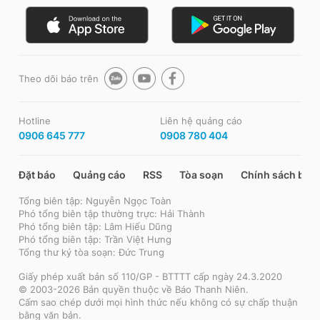
Theo dõi báo trên
Hotline
Liên hệ quảng cáo
0906 645 777
0908 780 404
Đặt báo
Quảng cáo
RSS
Tòa soạn
Chính sách bảo
Tổng biên tập: Nguyễn Ngọc Toàn
Phó tổng biên tập thường trực: Hải Thành
Phó tổng biên tập: Lâm Hiếu Dũng
Phó tổng biên tập: Trần Việt Hưng
Tổng thư ký tòa soạn: Đức Trung
Giấy phép xuất bản số 110/GP - BTTTT cấp ngày 24.3.2020
© 2003-2026 Bản quyền thuộc về Báo Thanh Niên.
Cấm sao chép dưới mọi hình thức nếu không có sự chấp thuận
bằng văn bản.