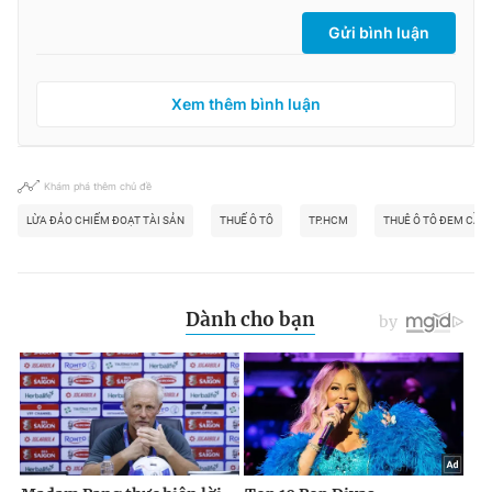
Gửi bình luận
Xem thêm bình luận
Khám phá thêm chủ đề
LỪA ĐẢO CHIẾM ĐOẠT TÀI SẢN
THUẾ Ô TÔ
TP.HCM
THUÊ Ô TÔ ĐEM CẦM