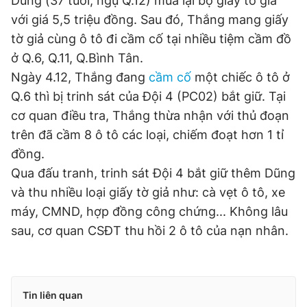
Dũng (37 tuổi, ngụ Q.12) mua lại bộ giấy tờ giả
với giá 5,5 triệu đồng. Sau đó, Thắng mang giấy
tờ giả cùng ô tô đi cầm cố tại nhiều tiệm cầm đồ
Đọc Thanh Niên trên điện thoại
ở Q.6, Q.11, Q.Bình Tân.
Ngày 4.12, Thắng đang
cầm cố
một chiếc ô tô ở
Q.6 thì bị trinh sát của Đội 4 (PC02) bắt giữ. Tại
cơ quan điều tra, Thắng thừa nhận với thủ đoạn
Theo dõi báo trên
trên đã cầm 8 ô tô các loại, chiếm đoạt hơn 1 tỉ
đồng.
Hotline
Liên hệ quảng cáo
Qua đấu tranh, trinh sát Đội 4 bắt giữ thêm Dũng
0906 645 777
0908 780 404
và thu nhiều loại giấy tờ giả như: cà vẹt ô tô, xe
máy, CMND, hợp đồng công chứng... Không lâu
Đặt báo
Quảng cáo
RSS
Tòa soạn
Chính sách bảo
sau, cơ quan CSĐT thu hồi 2 ô tô của nạn nhân.
Tổng biên tập: Nguyễn Ngọc Toàn
Phó tổng biên tập thường trực: Hải Thành
Phó tổng biên tập: Lâm Hiếu Dũng
Phó tổng biên tập: Trần Việt Hưng
Tin liên quan
Tổng thư ký tòa soạn: Đức Trung