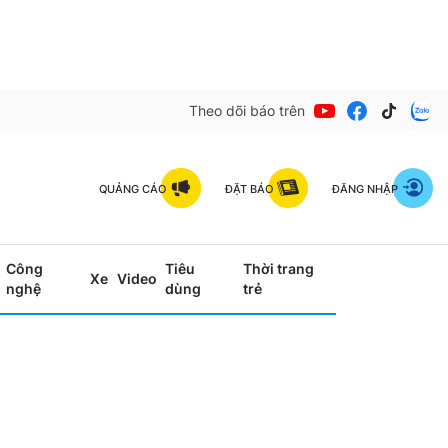
Theo dõi báo trên
QUẢNG CÁO
ĐẶT BÁO
ĐĂNG NHẬP
Công
Tiêu
Thời trang
Xe
Video
nghệ
dùng
trẻ