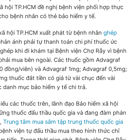
ã hội TP.HCM đề nghị bệnh viện phối hợp thực
cho bệnh nhân có thẻ bảo hiểm y tế.
 xã hội TP.HCM xuất phát từ bệnh nhân
ghép
phản ánh phải tự thanh toán chi phí thuốc ức
 ghép khi đi khám tại Bệnh viện Chợ Rẫy vì bệnh
 phải mua bên ngoài. Các thuốc gồm Advagraf
00 đồng/viên) và Advagraf 1mg; Advagraf 0,5mg;
g thuốc đắt tiền có giá từ vài chục đến vài
 danh mục bảo hiểm y tế chi trả.
ếu các thuốc trên, lãnh đạo Bảo hiểm xã hội
hững thuốc đấu thầu quốc gia và đang đàm phán
ó,
Trung tâm mua sắm tập trung thuốc quốc gia
bệnh viện tự đấu thầu mua theo hình thức chỉ
c tiếp. Trong thời gian chờ, Bệnh viện Chợ Rẫy