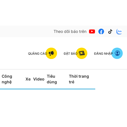
Theo dõi báo trên
QUẢNG CÁO
ĐẶT BÁO
ĐĂNG NHẬP
Công
Tiêu
Thời trang
Xe
Video
nghệ
dùng
trẻ