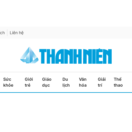
ích
Liên hệ
Sức
Giới
Giáo
Du
Văn
Giải
Thể
khỏe
trẻ
dục
lịch
hóa
trí
thao