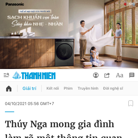
Giải trí
Kết nối
Phim
Truyền hình
Đời nghệ sĩ
QUẢNG CÁO
ĐẶT BÁO
04/10/2021 05:56 GMT+7
Thông tin tài khoản
Thúy Nga mong gia đình
Đổi mật khẩu
Chuyên mục
Tin đã lưu