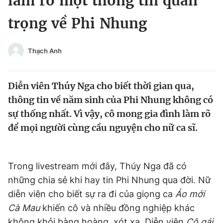
làm rõ một thông tin quan
Chuyên mục khác
trọng về Phi Nhung
Tin đã xem
Chào ngày mới
Tin 24h
Đăng xuất
Thạch Anh
Tin thị trường
Tin 360
Diễn viên Thúy Nga cho biết thời gian qua,
Video
Magazine
thông tin về năm sinh của Phi Nhung không có
sự thống nhất. Vì vậy, cô mong gia đình làm rõ
để mọi người cùng cầu nguyện cho nữ ca sĩ.
Sản phẩm khác
Tiện ích
Bạn cần biết
Trong livestream mới đây, Thúy Nga đã có
những chia sẻ khi hay tin Phi Nhung qua đời. Nữ
Thông tin tòa soạn
Liên hệ quảng cáo
diễn viên cho biết sự ra đi của giọng ca
Áo mới
Cà Mau
khiến cô và nhiều đồng nghiệp khác
không khỏi bàng hoàng, xót xa. Diễn viên
Cô gái