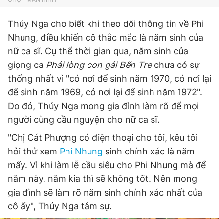
Giấy phép xuất bản số 110/GP - BTTTT cấp ngày 24.3.2020
© 2003-2026 Bản quyền thuộc về Báo Thanh Niên. Cấm sao
Thúy Nga cho biết khi theo dõi thông tin về Phi
chép dưới mọi hình thức nếu không có sự chấp thuận bằng văn
bản. Phát triển bởi ePi Technologies, JSC.
Nhung, điều khiến cô thắc mắc là năm sinh của
nữ ca sĩ. Cụ thể thời gian qua, năm sinh của
giọng ca
Phải lòng con gái Bến Tre
chưa có sự
thống nhất vì "có nơi để sinh năm 1970, có nơi lại
để sinh năm 1969, có nơi lại để sinh năm 1972".
Do đó, Thúy Nga mong gia đình làm rõ để mọi
người cùng cầu nguyện cho nữ ca sĩ.
"Chị Cát Phượng có điện thoại cho tôi, kêu tôi
hỏi thử xem
Phi Nhung
sinh chính xác là năm
mấy. Vì khi làm lễ cầu siêu cho Phi Nhung mà để
năm này, năm kia thì sẽ không tốt. Nên mong
gia đình sẽ làm rõ năm sinh chính xác nhất của
cô ấy", Thúy Nga tâm sự.