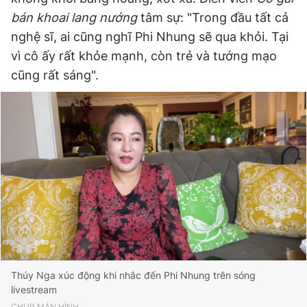
bán khoai lang nướng
tâm sự: "Trong đầu tất cả
nghệ sĩ, ai cũng nghĩ Phi Nhung sẽ qua khỏi. Tại
Đọc Thanh Niên trên điện thoại
vì cô ấy rất khỏe mạnh, còn trẻ và tướng mạo
cũng rất sáng".
Theo dõi báo trên
Hotline
Liên hệ quảng cáo
0906 645 777
0908 780 404
Đặt báo
Quảng cáo
RSS
Tòa soạn
Chính sách bảo
Tổng biên tập: Nguyễn Ngọc Toàn
Phó tổng biên tập thường trực: Hải Thành
Phó tổng biên tập: Lâm Hiếu Dũng
Thúy Nga xúc động khi nhắc đến Phi Nhung trên sóng
Phó tổng biên tập: Trần Việt Hưng
livestream
Tổng thư ký tòa soạn: Đức Trung
CHỤP MÀN HÌNH