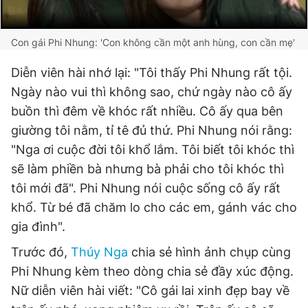
Con gái Phi Nhung: 'Con không cần một anh hùng, con cần mẹ'
Diễn viên hài nhớ lại: "Tôi thấy Phi Nhung rất tội.
Ngày nào vui thì không sao, chứ ngày nào cô ấy
buồn thì đêm về khóc rất nhiều. Cô ấy qua bên
giường tôi nằm, tỉ tê đủ thứ. Phi Nhung nói rằng:
"Nga ơi cuộc đời tôi khổ lắm. Tôi biết tôi khóc thì
sẽ làm phiền bà nhưng bà phải cho tôi khóc thì
tôi mới đã". Phi Nhung nói cuộc sống cô ấy rất
khổ. Từ bé đã chăm lo cho các em, gánh vác cho
gia đình".
Trước đó,
Thúy Nga
chia sẻ hình ảnh chụp cùng
Phi Nhung kèm theo dòng chia sẻ đầy xúc động.
Nữ diễn viên hài viết: "Cô gái lai xinh đẹp bay về