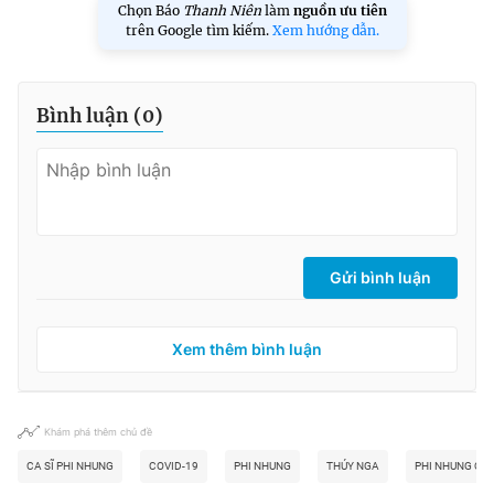
Chọn Báo
Thanh Niên
làm
nguồn ưu tiên
trên Google tìm kiếm.
Xem hướng dẫn.
Bình luận (
0
)
Gửi bình luận
Xem thêm bình luận
Khám phá thêm chủ đề
CA SĨ PHI NHUNG
COVID-19
PHI NHUNG
THÚY NGA
PHI NHUNG QUA